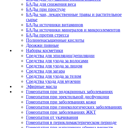
БАДы для снижения веса
БАДы при простуде
БАДы чаи, лекарственные травы и растительное
сырье
БАДы источники витаминов
БАДы источники минералов и микроэлементов
БАДы против стресса
Полиненасыщенные кислоты
Дрожжи пивные
Наборы косметики
Средства для эпиляции/депиляции
Средства для ухода за волосами
Средства для ухода за лицом
Средства для загара
Средства для ухода за телом
Средства ухода для мужчин
Эфирные масла
Гомеопатия при эндокринных заболеваниях
Гомеопатия при эректильной дисфункции
Гомеопатия при заболеваниях кожи
Гомеопатия при гинекологических заболеваниях
Гомеопатия при заболеваниях ЖКТ
Гомеопатия от укачивания
Гомеопатия в периклимактерическом периоде
Гомеопатия при нарушении обмена веществ