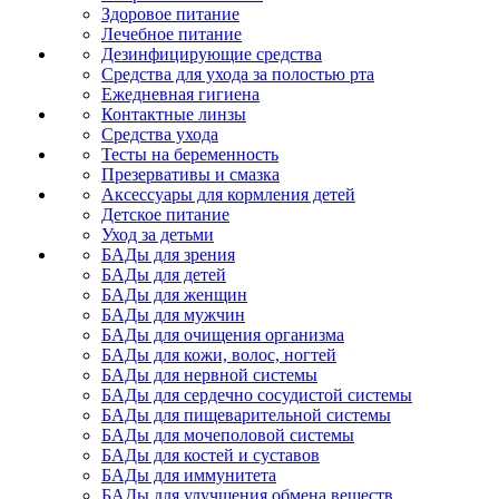
Здоровое питание
Лечебное питание
Дезинфицирующие средства
Средства для ухода за полостью рта
Ежедневная гигиена
Контактные линзы
Средства ухода
Тесты на беременность
Презервативы и смазка
Аксессуары для кормления детей
Детское питание
Уход за детьми
БАДы для зрения
БАДы для детей
БАДы для женщин
БАДы для мужчин
БАДы для очищения организма
БАДы для кожи, волос, ногтей
БАДы для нервной системы
БАДы для сердечно сосудистой системы
БАДы для пищеварительной системы
БАДы для мочеполовой системы
БАДы для костей и суставов
БАДы для иммунитета
БАДы для улучшения обмена веществ