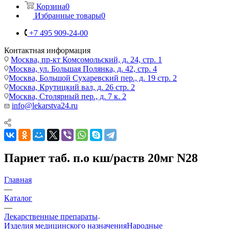
Корзина
0
Избранные товары
0
+7 495 909-24-00
Контактная информация
Москва, пр-кт Комсомольский, д. 24, стр. 1
Москва, ул. Большая Полянка, д. 42, стр. 4
Москва, Большой Сухаревский пер., д. 19 стр. 2
Москва, Крутицкий вал, д. 26 стр. 2
Москва, Столярный пер., д. 7 к. 2
info@lekarstva24.ru
Париет таб. п.о кш/раств 20мг N28
Главная
—
Каталог
—
Лекарственные препараты
Изделия медицинского назначения
Народные