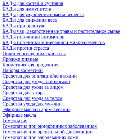
БАДы для костей и суставов
БАДы для иммунитета
БАДы для улучшения обмена веществ
БАДы для снижения веса
БАДы при простуде
БАДы чаи, лекарственные травы и растительное сырье
БАДы источники витаминов
БАДы источники минералов и микроэлементов
БАДы против стресса
Полиненасыщенные кислоты
Дрожжи пивные
Косметическая продукция
Наборы косметики
Средства для эпиляции/депиляции
Средства для ухода за волосами
Средства для ухода за лицом
Средства для загара
Средства для ухода за телом
Средства ухода для мужчин
Эфирные масла и ароматерапия
Эфирные масла
Гомеопатия
Гомеопатия при эндокринных заболеваниях
Гомеопатия при эректильной дисфункции
Гомеопатия при заболеваниях кожи