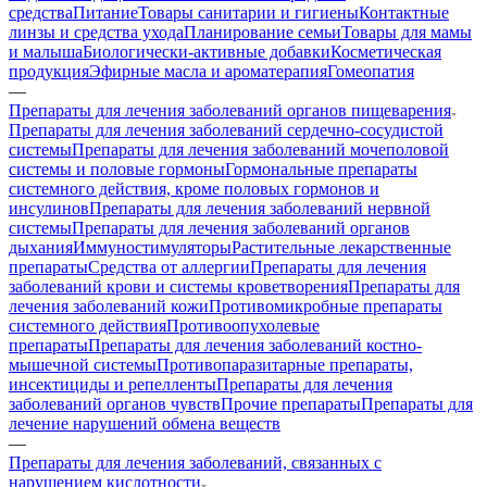
средства
Питание
Товары санитарии и гигиены
Контактные
линзы и средства ухода
Планирование семьи
Товары для мамы
и малыша
Биологически-активные добавки
Косметическая
продукция
Эфирные масла и ароматерапия
Гомеопатия
—
Препараты для лечения заболеваний органов пищеварения
Препараты для лечения заболеваний сердечно-сосудистой
системы
Препараты для лечения заболеваний мочеполовой
системы и половые гормоны
Гормональные препараты
системного действия, кроме половых гормонов и
инсулинов
Препараты для лечения заболеваний нервной
системы
Препараты для лечения заболеваний органов
дыхания
Иммуностимуляторы
Растительные лекарственные
препараты
Средства от аллергии
Препараты для лечения
заболеваний крови и системы кроветворения
Препараты для
лечения заболеваний кожи
Противомикробные препараты
системного действия
Противоопухолевые
препараты
Препараты для лечения заболеваний костно-
мышечной системы
Противопаразитарные препараты,
инсектициды и репелленты
Препараты для лечения
заболеваний органов чувств
Прочие препараты
Препараты для
лечение нарушений обмена веществ
—
Препараты для лечения заболеваний, связанных с
нарушением кислотности