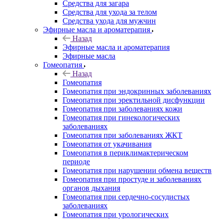
Средства для загара
Средства для ухода за телом
Средства ухода для мужчин
Эфирные масла и ароматерапия
Назад
Эфирные масла и ароматерапия
Эфирные масла
Гомеопатия
Назад
Гомеопатия
Гомеопатия при эндокринных заболеваниях
Гомеопатия при эректильной дисфункции
Гомеопатия при заболеваниях кожи
Гомеопатия при гинекологических
заболеваниях
Гомеопатия при заболеваниях ЖКТ
Гомеопатия от укачивания
Гомеопатия в периклимактерическом
периоде
Гомеопатия при нарушении обмена веществ
Гомеопатия при простуде и заболеваниях
органов дыхания
Гомеопатия при сердечно-сосудистых
заболеваниях
Гомеопатия при урологических