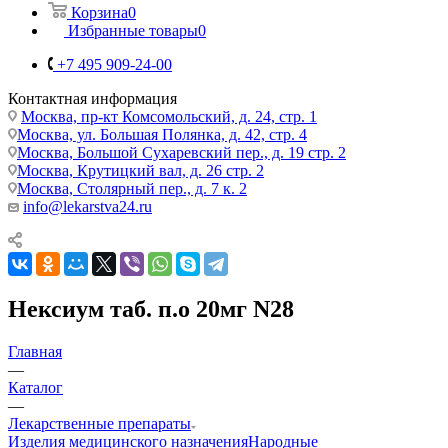
Корзина
0
Избранные товары
0
+7 495 909-24-00
Контактная информация
Москва, пр-кт Комсомольский, д. 24, стр. 1
Москва, ул. Большая Полянка, д. 42, стр. 4
Москва, Большой Сухаревский пер., д. 19 стр. 2
Москва, Крутицкий вал, д. 26 стр. 2
Москва, Столярный пер., д. 7 к. 2
info@lekarstva24.ru
Нексиум таб. п.о 20мг N28
Главная
—
Каталог
—
Лекарственные препараты
Изделия медицинского назначения
Народные