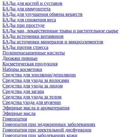
БАДы для костей и суставов
БАДы для иммунитета
БАДы для улучшения обмена веществ
БАДы для снижения веса
БАДы при простуде
БАДы чаи, лекарственные травы и растительное сырье
БАДы источники витаминов
БАДы источники минералов и микроэлементов
БАДы против стресса
Полиненасыщенные кислоты
Дрожжи пивные
Косметическая продукция
Наборы косметики
Средства для эпиляции/депиляции
Средства для ухода за волосами
Средства для ухода за лицом
Средства для загара
Средства для ухода за телом
Средства ухода для мужчин
Эфирные масла и ароматерапия
Эфирные масла
Гомеопатия
Гомеопатия при эндокринных заболеваниях
Гомеопатия при эректильной дисфункции
Гомеопатия при заболеваниях кожи