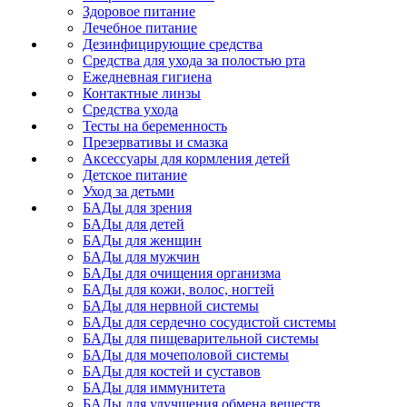
Здоровое питание
Лечебное питание
Дезинфицирующие средства
Средства для ухода за полостью рта
Ежедневная гигиена
Контактные линзы
Средства ухода
Тесты на беременность
Презервативы и смазка
Аксессуары для кормления детей
Детское питание
Уход за детьми
БАДы для зрения
БАДы для детей
БАДы для женщин
БАДы для мужчин
БАДы для очищения организма
БАДы для кожи, волос, ногтей
БАДы для нервной системы
БАДы для сердечно сосудистой системы
БАДы для пищеварительной системы
БАДы для мочеполовой системы
БАДы для костей и суставов
БАДы для иммунитета
БАДы для улучшения обмена веществ