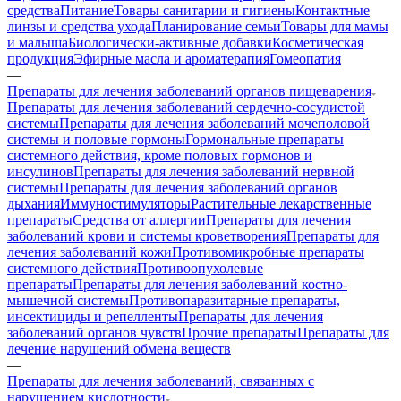
средства
Питание
Товары санитарии и гигиены
Контактные
линзы и средства ухода
Планирование семьи
Товары для мамы
и малыша
Биологически-активные добавки
Косметическая
продукция
Эфирные масла и ароматерапия
Гомеопатия
—
Препараты для лечения заболеваний органов пищеварения
Препараты для лечения заболеваний сердечно-сосудистой
системы
Препараты для лечения заболеваний мочеполовой
системы и половые гормоны
Гормональные препараты
системного действия, кроме половых гормонов и
инсулинов
Препараты для лечения заболеваний нервной
системы
Препараты для лечения заболеваний органов
дыхания
Иммуностимуляторы
Растительные лекарственные
препараты
Средства от аллергии
Препараты для лечения
заболеваний крови и системы кроветворения
Препараты для
лечения заболеваний кожи
Противомикробные препараты
системного действия
Противоопухолевые
препараты
Препараты для лечения заболеваний костно-
мышечной системы
Противопаразитарные препараты,
инсектициды и репелленты
Препараты для лечения
заболеваний органов чувств
Прочие препараты
Препараты для
лечение нарушений обмена веществ
—
Препараты для лечения заболеваний, связанных с
нарушением кислотности