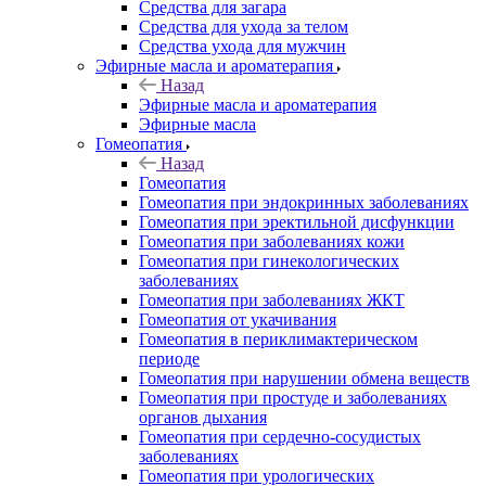
Средства для загара
Средства для ухода за телом
Средства ухода для мужчин
Эфирные масла и ароматерапия
Назад
Эфирные масла и ароматерапия
Эфирные масла
Гомеопатия
Назад
Гомеопатия
Гомеопатия при эндокринных заболеваниях
Гомеопатия при эректильной дисфункции
Гомеопатия при заболеваниях кожи
Гомеопатия при гинекологических
заболеваниях
Гомеопатия при заболеваниях ЖКТ
Гомеопатия от укачивания
Гомеопатия в периклимактерическом
периоде
Гомеопатия при нарушении обмена веществ
Гомеопатия при простуде и заболеваниях
органов дыхания
Гомеопатия при сердечно-сосудистых
заболеваниях
Гомеопатия при урологических