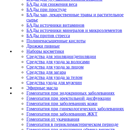
БАДы для снижения веса
БАДы при простуде
БАДы чаи, лекарственные травы и растительное
сырье
БАДы источники витаминов
БАДы источники минералов и микроэлементов
БАДы против стресса
Полиненасыщенные кислоты
Дрожжи пивные
Наборы косметики
Средства для эпиляции/депиляции
Средства для ухода за волосами
Средства для ухода за лицом
Средства для загара
Средства для ухода за телом
Средства ухода для мужчин
Эфирные масла
Гомеопатия при эндокринных заболеваниях
Гомеопатия при эректильной дисфункции
Гомеопатия при заболеваниях кожи
Гомеопатия при гинекологических заболеваниях
Гомеопатия при заболеваниях ЖКТ
Гомеопатия от укачивания
Гомеопатия в периклимактерическом периоде
Гомеопатия при нарушении обмена веществ