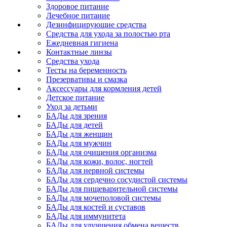
Здоровое питание
Лечебное питание
Дезинфицирующие средства
Средства для ухода за полостью рта
Ежедневная гигиена
Контактные линзы
Средства ухода
Тесты на беременность
Презервативы и смазка
Аксессуары для кормления детей
Детское питание
Уход за детьми
БАДы для зрения
БАДы для детей
БАДы для женщин
БАДы для мужчин
БАДы для очищения организма
БАДы для кожи, волос, ногтей
БАДы для нервной системы
БАДы для сердечно сосудистой системы
БАДы для пищеварительной системы
БАДы для мочеполовой системы
БАДы для костей и суставов
БАДы для иммунитета
БАДы для улучшения обмена веществ