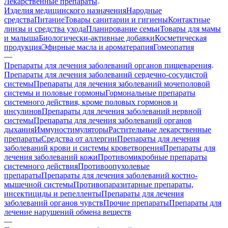
Лекарственные препараты
Изделия медицинского назначения
Народные
средства
Питание
Товары санитарии и гигиены
Контактные
линзы и средства ухода
Планирование семьи
Товары для мамы
и малыша
Биологически-активные добавки
Косметическая
продукция
Эфирные масла и ароматерапия
Гомеопатия
—
Препараты для лечения заболеваний органов пищеварения
Препараты для лечения заболеваний сердечно-сосудистой
системы
Препараты для лечения заболеваний мочеполовой
системы и половые гормоны
Гормональные препараты
системного действия, кроме половых гормонов и
инсулинов
Препараты для лечения заболеваний нервной
системы
Препараты для лечения заболеваний органов
дыхания
Иммуностимуляторы
Растительные лекарственные
препараты
Средства от аллергии
Препараты для лечения
заболеваний крови и системы кроветворения
Препараты для
лечения заболеваний кожи
Противомикробные препараты
системного действия
Противоопухолевые
препараты
Препараты для лечения заболеваний костно-
мышечной системы
Противопаразитарные препараты,
инсектициды и репелленты
Препараты для лечения
заболеваний органов чувств
Прочие препараты
Препараты для
лечение нарушений обмена веществ
—