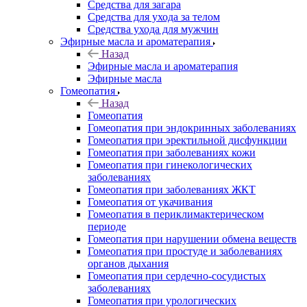
Средства для загара
Средства для ухода за телом
Средства ухода для мужчин
Эфирные масла и ароматерапия
Назад
Эфирные масла и ароматерапия
Эфирные масла
Гомеопатия
Назад
Гомеопатия
Гомеопатия при эндокринных заболеваниях
Гомеопатия при эректильной дисфункции
Гомеопатия при заболеваниях кожи
Гомеопатия при гинекологических
заболеваниях
Гомеопатия при заболеваниях ЖКТ
Гомеопатия от укачивания
Гомеопатия в периклимактерическом
периоде
Гомеопатия при нарушении обмена веществ
Гомеопатия при простуде и заболеваниях
органов дыхания
Гомеопатия при сердечно-сосудистых
заболеваниях
Гомеопатия при урологических