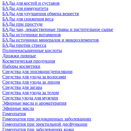
БАДы для костей и суставов
БАДы для иммунитета
БАДы для улучшения обмена веществ
БАДы для снижения веса
БАДы при простуде
БАДы чаи, лекарственные травы и растительное сырье
БАДы источники витаминов
БАДы источники минералов и микроэлементов
БАДы против стресса
Полиненасыщенные кислоты
Дрожжи пивные
Косметическая продукция
Наборы косметики
Средства для эпиляции/депиляции
Средства для ухода за волосами
Средства для ухода за лицом
Средства для загара
Средства для ухода за телом
Средства ухода для мужчин
Эфирные масла и ароматерапия
Эфирные масла
Гомеопатия
Гомеопатия при эндокринных заболеваниях
Гомеопатия при эректильной дисфункции
Гомеопатия при заболеваниях кожи