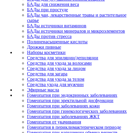
БАДы для снижения веса
БАДы при простуде
БАДы чаи, лекарственные травы и растительное
сырье
БАДы источники витаминов
БАДы источники минералов и микроэлементов
БАДы против стресса
Полиненасыщенные кислоты
Дрожжи пивные
Наборы косметики
Средства для эпиляции/депиляции
Средства для ухода за волосами
Средства для ухода за лицом
Средства для загара
Средства для ухода за телом
Средства ухода для мужчин
Эфирные масла
Гомеопатия при эндокринных заболеваниях
Гомеопатия при эректильной дисфункции
Гомеопатия при заболеваниях кожи
Гомеопатия при гинекологических заболеваниях
Гомеопатия при заболеваниях ЖКТ
Гомеопатия от укачивания
Гомеопатия в периклимактерическом периоде
Гомеопатия при нарушении обмена веществ