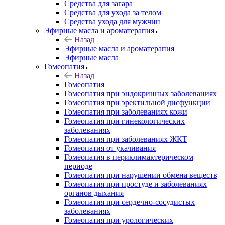
Средства для загара
Средства для ухода за телом
Средства ухода для мужчин
Эфирные масла и ароматерапия
Назад
Эфирные масла и ароматерапия
Эфирные масла
Гомеопатия
Назад
Гомеопатия
Гомеопатия при эндокринных заболеваниях
Гомеопатия при эректильной дисфункции
Гомеопатия при заболеваниях кожи
Гомеопатия при гинекологических
заболеваниях
Гомеопатия при заболеваниях ЖКТ
Гомеопатия от укачивания
Гомеопатия в периклимактерическом
периоде
Гомеопатия при нарушении обмена веществ
Гомеопатия при простуде и заболеваниях
органов дыхания
Гомеопатия при сердечно-сосудистых
заболеваниях
Гомеопатия при урологических