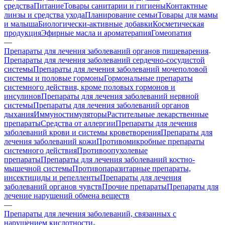
средства
Питание
Товары санитарии и гигиены
Контактные
линзы и средства ухода
Планирование семьи
Товары для мамы
и малыша
Биологически-активные добавки
Косметическая
продукция
Эфирные масла и ароматерапия
Гомеопатия
—
Препараты для лечения заболеваний органов пищеварения
Препараты для лечения заболеваний сердечно-сосудистой
системы
Препараты для лечения заболеваний мочеполовой
системы и половые гормоны
Гормональные препараты
системного действия, кроме половых гормонов и
инсулинов
Препараты для лечения заболеваний нервной
системы
Препараты для лечения заболеваний органов
дыхания
Иммуностимуляторы
Растительные лекарственные
препараты
Средства от аллергии
Препараты для лечения
заболеваний крови и системы кроветворения
Препараты для
лечения заболеваний кожи
Противомикробные препараты
системного действия
Противоопухолевые
препараты
Препараты для лечения заболеваний костно-
мышечной системы
Противопаразитарные препараты,
инсектициды и репелленты
Препараты для лечения
заболеваний органов чувств
Прочие препараты
Препараты для
лечение нарушений обмена веществ
—
Препараты для лечения заболеваний, связанных с
нарушением кислотности