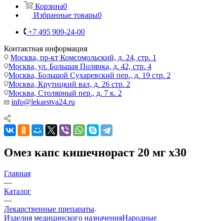
Корзина
0
Избранные товары
0
+7 495 909-24-00
Контактная информация
Москва, пр-кт Комсомольский, д. 24, стр. 1
Москва, ул. Большая Полянка, д. 42, стр. 4
Москва, Большой Сухаревский пер., д. 19 стр. 2
Москва, Крутицкий вал, д. 26 стр. 2
Москва, Столярный пер., д. 7 к. 2
info@lekarstva24.ru
Омез капс кишечнораст 20 мг х30
Главная
—
Каталог
—
Лекарственные препараты
Изделия медицинского назначения
Народные