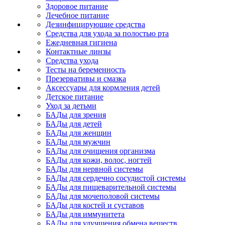
Здоровое питание
Лечебное питание
Дезинфицирующие средства
Средства для ухода за полостью рта
Ежедневная гигиена
Контактные линзы
Средства ухода
Тесты на беременность
Презервативы и смазка
Аксессуары для кормления детей
Детское питание
Уход за детьми
БАДы для зрения
БАДы для детей
БАДы для женщин
БАДы для мужчин
БАДы для очищения организма
БАДы для кожи, волос, ногтей
БАДы для нервной системы
БАДы для сердечно сосудистой системы
БАДы для пищеварительной системы
БАДы для мочеполовой системы
БАДы для костей и суставов
БАДы для иммунитета
БАДы для улучшения обмена веществ