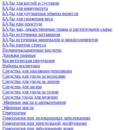
БАДы для костей и суставов
БАДы для иммунитета
БАДы для улучшения обмена веществ
БАДы для снижения веса
БАДы при простуде
БАДы чаи, лекарственные травы и растительное сырье
БАДы источники витаминов
БАДы источники минералов и микроэлементов
БАДы против стресса
Полиненасыщенные кислоты
Дрожжи пивные
Косметическая продукция
Наборы косметики
Средства для эпиляции/депиляции
Средства для ухода за волосами
Средства для ухода за лицом
Средства для загара
Средства для ухода за телом
Средства ухода для мужчин
Эфирные масла и ароматерапия
Эфирные масла
Гомеопатия
Гомеопатия при эндокринных заболеваниях
Гомеопатия при эректильной дисфункции
Гомеопатия при заболеваниях кожи