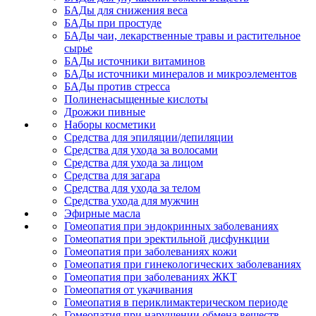
БАДы для снижения веса
БАДы при простуде
БАДы чаи, лекарственные травы и растительное
сырье
БАДы источники витаминов
БАДы источники минералов и микроэлементов
БАДы против стресса
Полиненасыщенные кислоты
Дрожжи пивные
Наборы косметики
Средства для эпиляции/депиляции
Средства для ухода за волосами
Средства для ухода за лицом
Средства для загара
Средства для ухода за телом
Средства ухода для мужчин
Эфирные масла
Гомеопатия при эндокринных заболеваниях
Гомеопатия при эректильной дисфункции
Гомеопатия при заболеваниях кожи
Гомеопатия при гинекологических заболеваниях
Гомеопатия при заболеваниях ЖКТ
Гомеопатия от укачивания
Гомеопатия в периклимактерическом периоде
Гомеопатия при нарушении обмена веществ