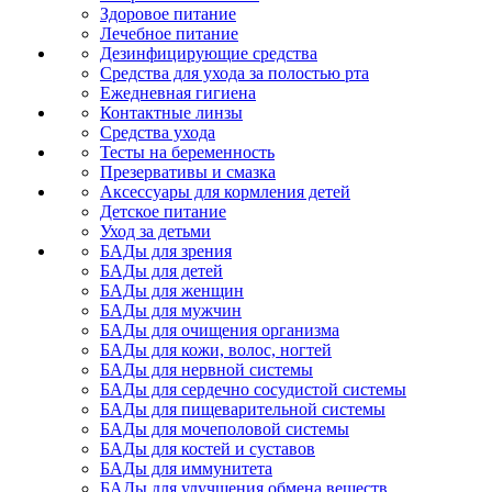
Здоровое питание
Лечебное питание
Дезинфицирующие средства
Средства для ухода за полостью рта
Ежедневная гигиена
Контактные линзы
Средства ухода
Тесты на беременность
Презервативы и смазка
Аксессуары для кормления детей
Детское питание
Уход за детьми
БАДы для зрения
БАДы для детей
БАДы для женщин
БАДы для мужчин
БАДы для очищения организма
БАДы для кожи, волос, ногтей
БАДы для нервной системы
БАДы для сердечно сосудистой системы
БАДы для пищеварительной системы
БАДы для мочеполовой системы
БАДы для костей и суставов
БАДы для иммунитета
БАДы для улучшения обмена веществ