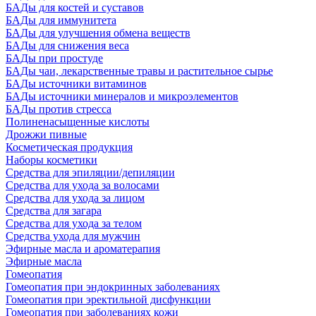
БАДы для костей и суставов
БАДы для иммунитета
БАДы для улучшения обмена веществ
БАДы для снижения веса
БАДы при простуде
БАДы чаи, лекарственные травы и растительное сырье
БАДы источники витаминов
БАДы источники минералов и микроэлементов
БАДы против стресса
Полиненасыщенные кислоты
Дрожжи пивные
Косметическая продукция
Наборы косметики
Средства для эпиляции/депиляции
Средства для ухода за волосами
Средства для ухода за лицом
Средства для загара
Средства для ухода за телом
Средства ухода для мужчин
Эфирные масла и ароматерапия
Эфирные масла
Гомеопатия
Гомеопатия при эндокринных заболеваниях
Гомеопатия при эректильной дисфункции
Гомеопатия при заболеваниях кожи