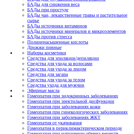
БАДы для снижения веса
БАДы при простуде
БАДы чаи, лекарственные травы и растительное
сырье
БАДы источники витаминов
БАДы источники минералов и микроэлементов
БАДы против стресса
Полиненасыщенные кислоты
Дрожжи пивные
Наборы косметики
Средства для эпиляции/депиляции
Средства для ухода за волосами
Средства для ухода за лицом
Средства для загара
Средства для ухода за телом
Средства ухода для мужчин
Эфирные масла
Гомеопатия при эндокринных заболеваниях
Гомеопатия при эректильной дисфункции
Гомеопатия при заболеваниях кожи
Гомеопатия при гинекологических заболеваниях
Гомеопатия при заболеваниях ЖКТ
Гомеопатия от укачивания
Гомеопатия в периклимактерическом периоде
Гомеопатия при нарушении обмена веществ