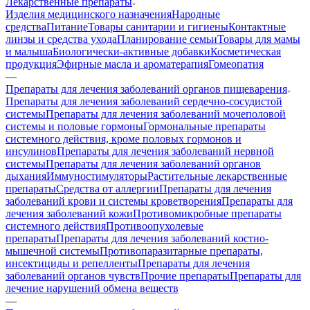
Лекарственные препараты
Изделия медицинского назначения
Народные
средства
Питание
Товары санитарии и гигиены
Контактные
линзы и средства ухода
Планирование семьи
Товары для мамы
и малыша
Биологически-активные добавки
Косметическая
продукция
Эфирные масла и ароматерапия
Гомеопатия
—
Препараты для лечения заболеваний органов пищеварения
Препараты для лечения заболеваний сердечно-сосудистой
системы
Препараты для лечения заболеваний мочеполовой
системы и половые гормоны
Гормональные препараты
системного действия, кроме половых гормонов и
инсулинов
Препараты для лечения заболеваний нервной
системы
Препараты для лечения заболеваний органов
дыхания
Иммуностимуляторы
Растительные лекарственные
препараты
Средства от аллергии
Препараты для лечения
заболеваний крови и системы кроветворения
Препараты для
лечения заболеваний кожи
Противомикробные препараты
системного действия
Противоопухолевые
препараты
Препараты для лечения заболеваний костно-
мышечной системы
Противопаразитарные препараты,
инсектициды и репелленты
Препараты для лечения
заболеваний органов чувств
Прочие препараты
Препараты для
лечение нарушений обмена веществ
—