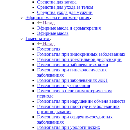
Средства для загара
Средства для ухода за телом
Средства ухода для мужчин
Эфирные масла и ароматерапия
Назад
Эфирные масла и ароматерапия
Эфирные масла
Гомеопатия
Назад
Гомеопатия
Гомеопатия при эндокринных заболеваниях
Гомеопатия при эректильной дисфункции
Гомеопатия при заболеваниях кожи
Гомеопатия при гинекологических
заболеваниях
Гомеопатия при заболеваниях ЖКТ
Гомеопатия от укачивания
Гомеопатия в периклимактерическом
периоде
Гомеопатия при нарушении обмена веществ
Гомеопатия при простуде и заболеваниях
органов дыхания
Гомеопатия при сердечно-сосудистых
заболеваниях
Гомеопатия при урологических