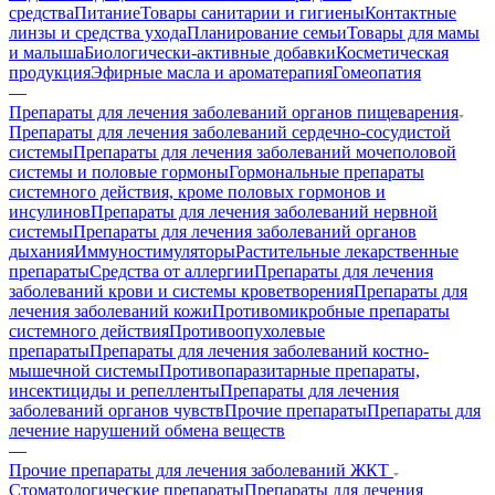
средства
Питание
Товары санитарии и гигиены
Контактные
линзы и средства ухода
Планирование семьи
Товары для мамы
и малыша
Биологически-активные добавки
Косметическая
продукция
Эфирные масла и ароматерапия
Гомеопатия
—
Препараты для лечения заболеваний органов пищеварения
Препараты для лечения заболеваний сердечно-сосудистой
системы
Препараты для лечения заболеваний мочеполовой
системы и половые гормоны
Гормональные препараты
системного действия, кроме половых гормонов и
инсулинов
Препараты для лечения заболеваний нервной
системы
Препараты для лечения заболеваний органов
дыхания
Иммуностимуляторы
Растительные лекарственные
препараты
Средства от аллергии
Препараты для лечения
заболеваний крови и системы кроветворения
Препараты для
лечения заболеваний кожи
Противомикробные препараты
системного действия
Противоопухолевые
препараты
Препараты для лечения заболеваний костно-
мышечной системы
Противопаразитарные препараты,
инсектициды и репелленты
Препараты для лечения
заболеваний органов чувств
Прочие препараты
Препараты для
лечение нарушений обмена веществ
—
Прочие препараты для лечения заболеваний ЖКТ
Стоматологические препараты
Препараты для лечения