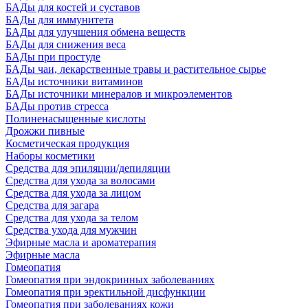
БАДы для костей и суставов
БАДы для иммунитета
БАДы для улучшения обмена веществ
БАДы для снижения веса
БАДы при простуде
БАДы чаи, лекарственные травы и растительное сырье
БАДы источники витаминов
БАДы источники минералов и микроэлементов
БАДы против стресса
Полиненасыщенные кислоты
Дрожжи пивные
Косметическая продукция
Наборы косметики
Средства для эпиляции/депиляции
Средства для ухода за волосами
Средства для ухода за лицом
Средства для загара
Средства для ухода за телом
Средства ухода для мужчин
Эфирные масла и ароматерапия
Эфирные масла
Гомеопатия
Гомеопатия при эндокринных заболеваниях
Гомеопатия при эректильной дисфункции
Гомеопатия при заболеваниях кожи