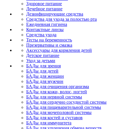
Здоровое питание
Лечебное питание
Дезинфицирующие средства
Средства для ухода за полостью рта
Ежедневная гигиена
Контактные линзы
Средства ухода
Тесты на беременность
Презервативы и смазка
Аксессуары для кормления детей
Детское питание
Уход за детьми
БАДы для зрения
БАДы для детей
БАДы для женщин
БАДы для мужчин
БАДы для очищения организма
БАДы для кожи, волос, ногтей
БАДы для нервной системы
БАДы для сердечно сосудистой системы
БАДы для пищеварительной системы
БАДы для мочеполовой системы
БАДы для костей и суставов
БАДы для иммунитета
БАДы для улучшения обмена веществ