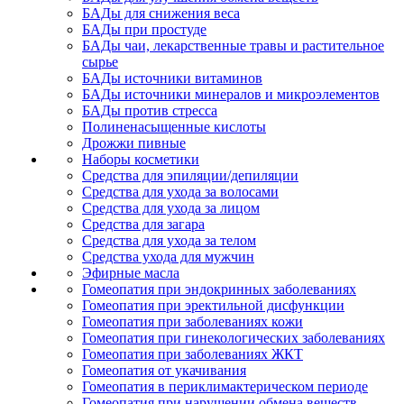
БАДы для снижения веса
БАДы при простуде
БАДы чаи, лекарственные травы и растительное
сырье
БАДы источники витаминов
БАДы источники минералов и микроэлементов
БАДы против стресса
Полиненасыщенные кислоты
Дрожжи пивные
Наборы косметики
Средства для эпиляции/депиляции
Средства для ухода за волосами
Средства для ухода за лицом
Средства для загара
Средства для ухода за телом
Средства ухода для мужчин
Эфирные масла
Гомеопатия при эндокринных заболеваниях
Гомеопатия при эректильной дисфункции
Гомеопатия при заболеваниях кожи
Гомеопатия при гинекологических заболеваниях
Гомеопатия при заболеваниях ЖКТ
Гомеопатия от укачивания
Гомеопатия в периклимактерическом периоде
Гомеопатия при нарушении обмена веществ