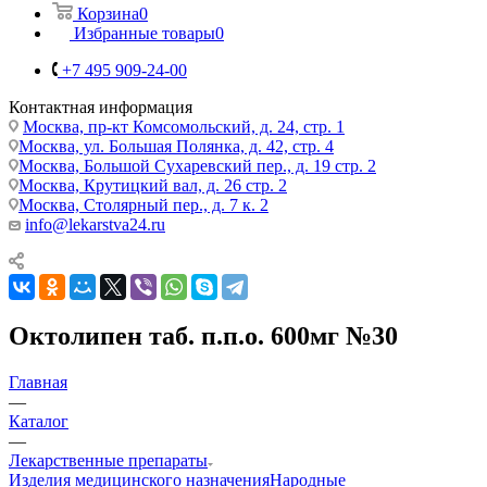
Корзина
0
Избранные товары
0
+7 495 909-24-00
Контактная информация
Москва, пр-кт Комсомольский, д. 24, стр. 1
Москва, ул. Большая Полянка, д. 42, стр. 4
Москва, Большой Сухаревский пер., д. 19 стр. 2
Москва, Крутицкий вал, д. 26 стр. 2
Москва, Столярный пер., д. 7 к. 2
info@lekarstva24.ru
Октолипен таб. п.п.о. 600мг №30
Главная
—
Каталог
—
Лекарственные препараты
Изделия медицинского назначения
Народные