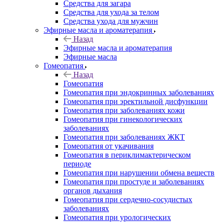
Средства для загара
Средства для ухода за телом
Средства ухода для мужчин
Эфирные масла и ароматерапия
Назад
Эфирные масла и ароматерапия
Эфирные масла
Гомеопатия
Назад
Гомеопатия
Гомеопатия при эндокринных заболеваниях
Гомеопатия при эректильной дисфункции
Гомеопатия при заболеваниях кожи
Гомеопатия при гинекологических
заболеваниях
Гомеопатия при заболеваниях ЖКТ
Гомеопатия от укачивания
Гомеопатия в периклимактерическом
периоде
Гомеопатия при нарушении обмена веществ
Гомеопатия при простуде и заболеваниях
органов дыхания
Гомеопатия при сердечно-сосудистых
заболеваниях
Гомеопатия при урологических