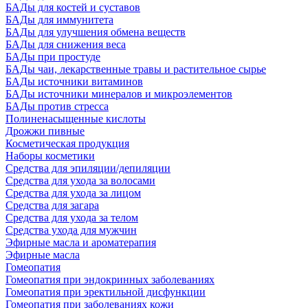
БАДы для костей и суставов
БАДы для иммунитета
БАДы для улучшения обмена веществ
БАДы для снижения веса
БАДы при простуде
БАДы чаи, лекарственные травы и растительное сырье
БАДы источники витаминов
БАДы источники минералов и микроэлементов
БАДы против стресса
Полиненасыщенные кислоты
Дрожжи пивные
Косметическая продукция
Наборы косметики
Средства для эпиляции/депиляции
Средства для ухода за волосами
Средства для ухода за лицом
Средства для загара
Средства для ухода за телом
Средства ухода для мужчин
Эфирные масла и ароматерапия
Эфирные масла
Гомеопатия
Гомеопатия при эндокринных заболеваниях
Гомеопатия при эректильной дисфункции
Гомеопатия при заболеваниях кожи