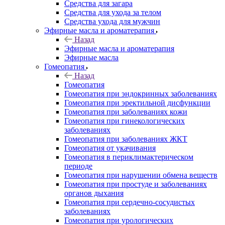
Средства для загара
Средства для ухода за телом
Средства ухода для мужчин
Эфирные масла и ароматерапия
Назад
Эфирные масла и ароматерапия
Эфирные масла
Гомеопатия
Назад
Гомеопатия
Гомеопатия при эндокринных заболеваниях
Гомеопатия при эректильной дисфункции
Гомеопатия при заболеваниях кожи
Гомеопатия при гинекологических
заболеваниях
Гомеопатия при заболеваниях ЖКТ
Гомеопатия от укачивания
Гомеопатия в периклимактерическом
периоде
Гомеопатия при нарушении обмена веществ
Гомеопатия при простуде и заболеваниях
органов дыхания
Гомеопатия при сердечно-сосудистых
заболеваниях
Гомеопатия при урологических