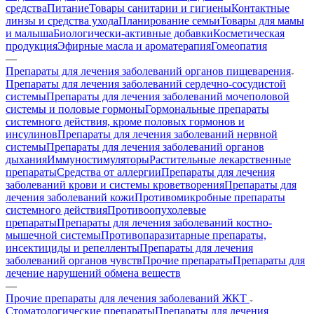
средства
Питание
Товары санитарии и гигиены
Контактные
линзы и средства ухода
Планирование семьи
Товары для мамы
и малыша
Биологически-активные добавки
Косметическая
продукция
Эфирные масла и ароматерапия
Гомеопатия
—
Препараты для лечения заболеваний органов пищеварения
Препараты для лечения заболеваний сердечно-сосудистой
системы
Препараты для лечения заболеваний мочеполовой
системы и половые гормоны
Гормональные препараты
системного действия, кроме половых гормонов и
инсулинов
Препараты для лечения заболеваний нервной
системы
Препараты для лечения заболеваний органов
дыхания
Иммуностимуляторы
Растительные лекарственные
препараты
Средства от аллергии
Препараты для лечения
заболеваний крови и системы кроветворения
Препараты для
лечения заболеваний кожи
Противомикробные препараты
системного действия
Противоопухолевые
препараты
Препараты для лечения заболеваний костно-
мышечной системы
Противопаразитарные препараты,
инсектициды и репелленты
Препараты для лечения
заболеваний органов чувств
Прочие препараты
Препараты для
лечение нарушений обмена веществ
—
Прочие препараты для лечения заболеваний ЖКТ
Стоматологические препараты
Препараты для лечения