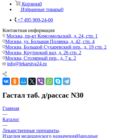
Корзина
0
Избранные товары
0
+7 495 909-24-00
Контактная информация
Москва, пр-кт Комсомольский, д. 24, стр. 1
Москва, ул. Большая Полянка, д. 42, стр. 4
Москва, Большой Сухаревский пер., д. 19 стр. 2
Москва, Крутицкий вал, д. 26 стр. 2
Москва, Столярный пер., д. 7 к. 2
info@lekarstva24.ru
Гастал таб. д/рассас N30
Главная
—
Каталог
—
Лекарственные препараты
Изделия медицинского назначения
Народные