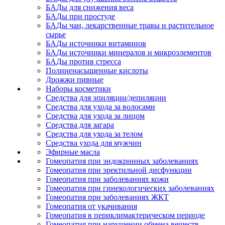
БАДы для снижения веса
БАДы при простуде
БАДы чаи, лекарственные травы и растительное
сырье
БАДы источники витаминов
БАДы источники минералов и микроэлементов
БАДы против стресса
Полиненасыщенные кислоты
Дрожжи пивные
Наборы косметики
Средства для эпиляции/депиляции
Средства для ухода за волосами
Средства для ухода за лицом
Средства для загара
Средства для ухода за телом
Средства ухода для мужчин
Эфирные масла
Гомеопатия при эндокринных заболеваниях
Гомеопатия при эректильной дисфункции
Гомеопатия при заболеваниях кожи
Гомеопатия при гинекологических заболеваниях
Гомеопатия при заболеваниях ЖКТ
Гомеопатия от укачивания
Гомеопатия в периклимактерическом периоде
Гомеопатия при нарушении обмена веществ