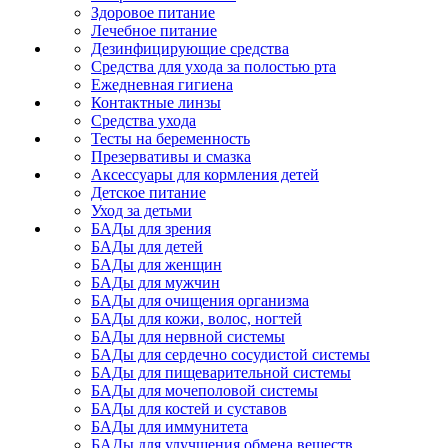
Здоровое питание
Лечебное питание
Дезинфицирующие средства
Средства для ухода за полостью рта
Ежедневная гигиена
Контактные линзы
Средства ухода
Тесты на беременность
Презервативы и смазка
Аксессуары для кормления детей
Детское питание
Уход за детьми
БАДы для зрения
БАДы для детей
БАДы для женщин
БАДы для мужчин
БАДы для очищения организма
БАДы для кожи, волос, ногтей
БАДы для нервной системы
БАДы для сердечно сосудистой системы
БАДы для пищеварительной системы
БАДы для мочеполовой системы
БАДы для костей и суставов
БАДы для иммунитета
БАДы для улучшения обмена веществ