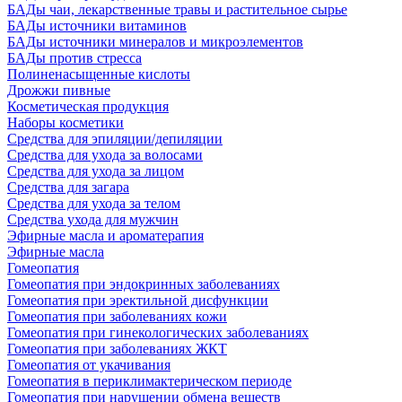
БАДы чаи, лекарственные травы и растительное сырье
БАДы источники витаминов
БАДы источники минералов и микроэлементов
БАДы против стресса
Полиненасыщенные кислоты
Дрожжи пивные
Косметическая продукция
Наборы косметики
Средства для эпиляции/депиляции
Средства для ухода за волосами
Средства для ухода за лицом
Средства для загара
Средства для ухода за телом
Средства ухода для мужчин
Эфирные масла и ароматерапия
Эфирные масла
Гомеопатия
Гомеопатия при эндокринных заболеваниях
Гомеопатия при эректильной дисфункции
Гомеопатия при заболеваниях кожи
Гомеопатия при гинекологических заболеваниях
Гомеопатия при заболеваниях ЖКТ
Гомеопатия от укачивания
Гомеопатия в периклимактерическом периоде
Гомеопатия при нарушении обмена веществ