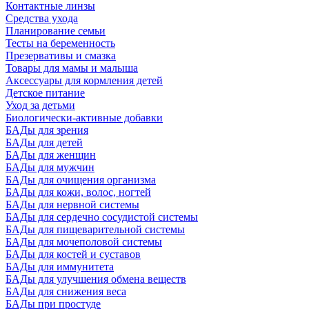
Контактные линзы
Средства ухода
Планирование семьи
Тесты на беременность
Презервативы и смазка
Товары для мамы и малыша
Аксессуары для кормления детей
Детское питание
Уход за детьми
Биологически-активные добавки
БАДы для зрения
БАДы для детей
БАДы для женщин
БАДы для мужчин
БАДы для очищения организма
БАДы для кожи, волос, ногтей
БАДы для нервной системы
БАДы для сердечно сосудистой системы
БАДы для пищеварительной системы
БАДы для мочеполовой системы
БАДы для костей и суставов
БАДы для иммунитета
БАДы для улучшения обмена веществ
БАДы для снижения веса
БАДы при простуде