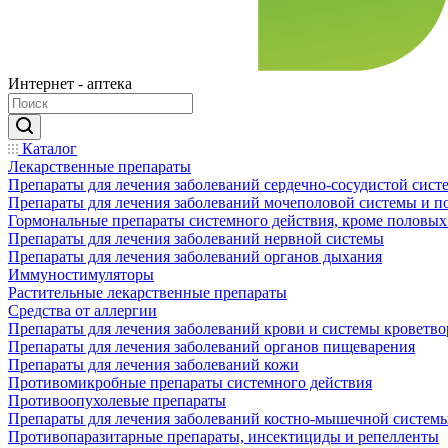
Интернет - аптека
Каталог
Лекарственные препараты
Препараты для лечения заболеваний сердечно-сосудистой сист
Препараты для лечения заболеваний мочеполовой системы и 
Гормональные препараты системного действия, кроме половых
Препараты для лечения заболеваний нервной системы
Препараты для лечения заболеваний органов дыхания
Иммуностимуляторы
Растительные лекарственные препараты
Средства от аллергии
Препараты для лечения заболеваний крови и системы кроветв
Препараты для лечения заболеваний органов пищеварения
Препараты для лечения заболеваний кожи
Противомикробные препараты системного действия
Противоопухолевые препараты
Препараты для лечения заболеваний костно-мышечной систем
Противопаразитарные препараты, инсектициды и репелленты