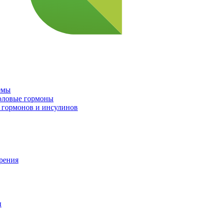
емы
половые гормоны
 гормонов и инсулинов
орения
ы