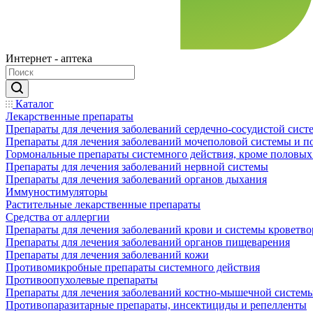
Интернет - аптека
Каталог
Лекарственные препараты
Препараты для лечения заболеваний сердечно-сосудистой сист
Препараты для лечения заболеваний мочеполовой системы и 
Гормональные препараты системного действия, кроме половых
Препараты для лечения заболеваний нервной системы
Препараты для лечения заболеваний органов дыхания
Иммуностимуляторы
Растительные лекарственные препараты
Средства от аллергии
Препараты для лечения заболеваний крови и системы кроветв
Препараты для лечения заболеваний органов пищеварения
Препараты для лечения заболеваний кожи
Противомикробные препараты системного действия
Противоопухолевые препараты
Препараты для лечения заболеваний костно-мышечной систем
Противопаразитарные препараты, инсектициды и репелленты