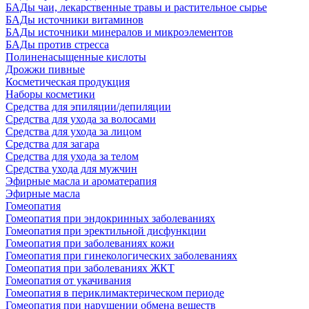
БАДы чаи, лекарственные травы и растительное сырье
БАДы источники витаминов
БАДы источники минералов и микроэлементов
БАДы против стресса
Полиненасыщенные кислоты
Дрожжи пивные
Косметическая продукция
Наборы косметики
Средства для эпиляции/депиляции
Средства для ухода за волосами
Средства для ухода за лицом
Средства для загара
Средства для ухода за телом
Средства ухода для мужчин
Эфирные масла и ароматерапия
Эфирные масла
Гомеопатия
Гомеопатия при эндокринных заболеваниях
Гомеопатия при эректильной дисфункции
Гомеопатия при заболеваниях кожи
Гомеопатия при гинекологических заболеваниях
Гомеопатия при заболеваниях ЖКТ
Гомеопатия от укачивания
Гомеопатия в периклимактерическом периоде
Гомеопатия при нарушении обмена веществ