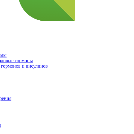
емы
половые гормоны
 гормонов и инсулинов
орения
ы