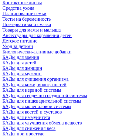
Контактные линзы
Средства ухода
Планирование семьи
Тесты на беременность
Презервативы и смазка
Товары для мамы и малыша
Аксессуары для кормления детей
Детское питание
Уход за детьми
Биологически-активные добавки
БАДы для зрения
БАДы для детей
БАДы для женщин
БАДы для мужчин
БАДы для очищения организма
БАДы для кожи, волос, ногтей
БАДы для нервной системы
БАДы для сердечно сосудистой системы
БАДы для пищеварительной системы
БАДы для мочеполовой системы
БАДы для костей и суставов
БАДы для иммунитета
БАДы для улучшения обмена веществ
БАДы для снижения веса
БАДы при простуде