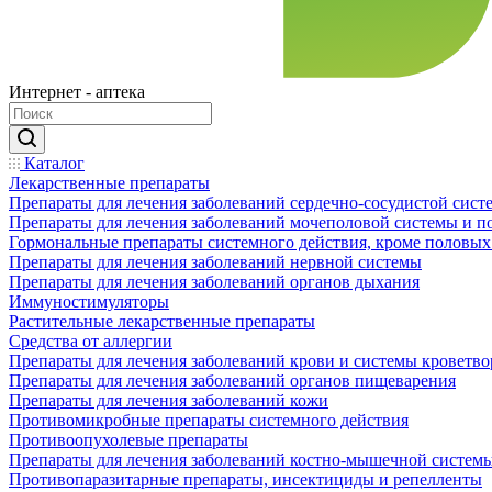
Интернет - аптека
Каталог
Лекарственные препараты
Препараты для лечения заболеваний сердечно-сосудистой сист
Препараты для лечения заболеваний мочеполовой системы и 
Гормональные препараты системного действия, кроме половых
Препараты для лечения заболеваний нервной системы
Препараты для лечения заболеваний органов дыхания
Иммуностимуляторы
Растительные лекарственные препараты
Средства от аллергии
Препараты для лечения заболеваний крови и системы кроветв
Препараты для лечения заболеваний органов пищеварения
Препараты для лечения заболеваний кожи
Противомикробные препараты системного действия
Противоопухолевые препараты
Препараты для лечения заболеваний костно-мышечной систем
Противопаразитарные препараты, инсектициды и репелленты