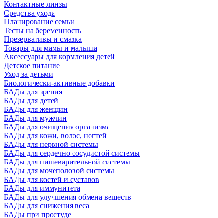
Контактные линзы
Средства ухода
Планирование семьи
Тесты на беременность
Презервативы и смазка
Товары для мамы и малыша
Аксессуары для кормления детей
Детское питание
Уход за детьми
Биологически-активные добавки
БАДы для зрения
БАДы для детей
БАДы для женщин
БАДы для мужчин
БАДы для очищения организма
БАДы для кожи, волос, ногтей
БАДы для нервной системы
БАДы для сердечно сосудистой системы
БАДы для пищеварительной системы
БАДы для мочеполовой системы
БАДы для костей и суставов
БАДы для иммунитета
БАДы для улучшения обмена веществ
БАДы для снижения веса
БАДы при простуде