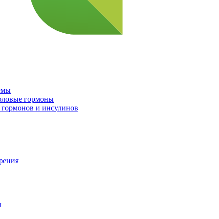
емы
половые гормоны
 гормонов и инсулинов
орения
ы