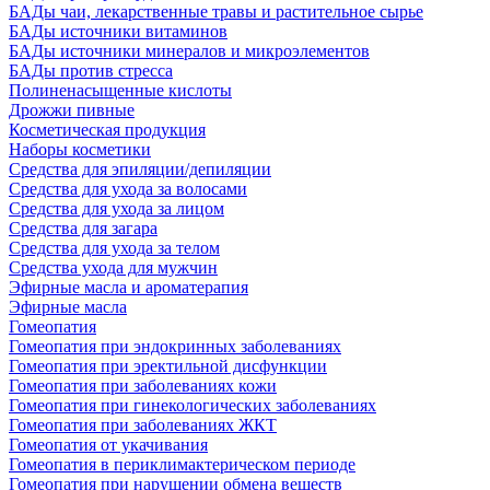
БАДы чаи, лекарственные травы и растительное сырье
БАДы источники витаминов
БАДы источники минералов и микроэлементов
БАДы против стресса
Полиненасыщенные кислоты
Дрожжи пивные
Косметическая продукция
Наборы косметики
Средства для эпиляции/депиляции
Средства для ухода за волосами
Средства для ухода за лицом
Средства для загара
Средства для ухода за телом
Средства ухода для мужчин
Эфирные масла и ароматерапия
Эфирные масла
Гомеопатия
Гомеопатия при эндокринных заболеваниях
Гомеопатия при эректильной дисфункции
Гомеопатия при заболеваниях кожи
Гомеопатия при гинекологических заболеваниях
Гомеопатия при заболеваниях ЖКТ
Гомеопатия от укачивания
Гомеопатия в периклимактерическом периоде
Гомеопатия при нарушении обмена веществ