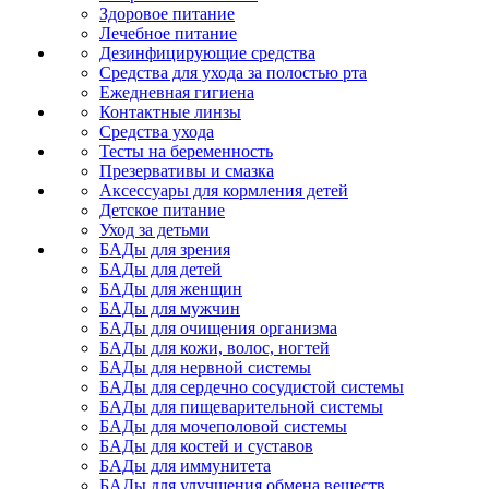
Здоровое питание
Лечебное питание
Дезинфицирующие средства
Средства для ухода за полостью рта
Ежедневная гигиена
Контактные линзы
Средства ухода
Тесты на беременность
Презервативы и смазка
Аксессуары для кормления детей
Детское питание
Уход за детьми
БАДы для зрения
БАДы для детей
БАДы для женщин
БАДы для мужчин
БАДы для очищения организма
БАДы для кожи, волос, ногтей
БАДы для нервной системы
БАДы для сердечно сосудистой системы
БАДы для пищеварительной системы
БАДы для мочеполовой системы
БАДы для костей и суставов
БАДы для иммунитета
БАДы для улучшения обмена веществ