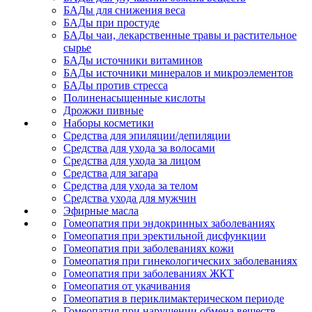
БАДы для снижения веса
БАДы при простуде
БАДы чаи, лекарственные травы и растительное
сырье
БАДы источники витаминов
БАДы источники минералов и микроэлементов
БАДы против стресса
Полиненасыщенные кислоты
Дрожжи пивные
Наборы косметики
Средства для эпиляции/депиляции
Средства для ухода за волосами
Средства для ухода за лицом
Средства для загара
Средства для ухода за телом
Средства ухода для мужчин
Эфирные масла
Гомеопатия при эндокринных заболеваниях
Гомеопатия при эректильной дисфункции
Гомеопатия при заболеваниях кожи
Гомеопатия при гинекологических заболеваниях
Гомеопатия при заболеваниях ЖКТ
Гомеопатия от укачивания
Гомеопатия в периклимактерическом периоде
Гомеопатия при нарушении обмена веществ