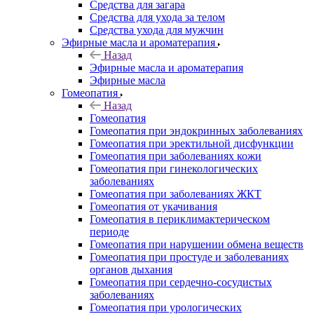
Средства для загара
Средства для ухода за телом
Средства ухода для мужчин
Эфирные масла и ароматерапия
Назад
Эфирные масла и ароматерапия
Эфирные масла
Гомеопатия
Назад
Гомеопатия
Гомеопатия при эндокринных заболеваниях
Гомеопатия при эректильной дисфункции
Гомеопатия при заболеваниях кожи
Гомеопатия при гинекологических
заболеваниях
Гомеопатия при заболеваниях ЖКТ
Гомеопатия от укачивания
Гомеопатия в периклимактерическом
периоде
Гомеопатия при нарушении обмена веществ
Гомеопатия при простуде и заболеваниях
органов дыхания
Гомеопатия при сердечно-сосудистых
заболеваниях
Гомеопатия при урологических