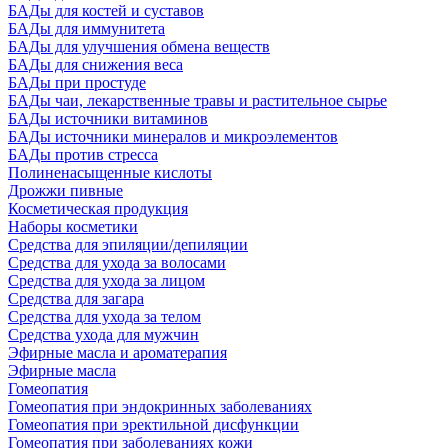
БАДы для костей и суставов
БАДы для иммунитета
БАДы для улучшения обмена веществ
БАДы для снижения веса
БАДы при простуде
БАДы чаи, лекарственные травы и растительное сырье
БАДы источники витаминов
БАДы источники минералов и микроэлементов
БАДы против стресса
Полиненасыщенные кислоты
Дрожжи пивные
Косметическая продукция
Наборы косметики
Средства для эпиляции/депиляции
Средства для ухода за волосами
Средства для ухода за лицом
Средства для загара
Средства для ухода за телом
Средства ухода для мужчин
Эфирные масла и ароматерапия
Эфирные масла
Гомеопатия
Гомеопатия при эндокринных заболеваниях
Гомеопатия при эректильной дисфункции
Гомеопатия при заболеваниях кожи