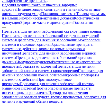
Лекарственные препараты
Изделия медицинского назначения
Народные
средства
Питание
Товары санитарии и гигиены
Контактные
линзы и средства ухода
Планирование семьи
Товары для мамы
и малыша
Биологически-активные добавки
Косметическая
продукция
Эфирные масла и ароматерапия
Гомеопатия
—
Препараты для лечения заболеваний органов пищеварения
Препараты для лечения заболеваний сердечно-сосудистой
системы
Препараты для лечения заболеваний мочеполовой
системы и половые гормоны
Гормональные препараты
системного действия, кроме половых гормонов и
инсулинов
Препараты для лечения заболеваний нервной
системы
Препараты для лечения заболеваний органов
дыхания
Иммуностимуляторы
Растительные лекарственные
препараты
Средства от аллергии
Препараты для лечения
заболеваний крови и системы кроветворения
Препараты для
лечения заболеваний кожи
Противомикробные препараты
системного действия
Противоопухолевые
препараты
Препараты для лечения заболеваний костно-
мышечной системы
Противопаразитарные препараты,
инсектициды и репелленты
Препараты для лечения
заболеваний органов чувств
Прочие препараты
Препараты для
лечение нарушений обмена веществ
—