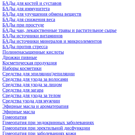
БАДы для костей и суставов
БАДы для иммунитета
БАДы для улучшения обмена веществ
БАДы для снижения веса
БАДы при простуде
БАДы чаи, лекарственные травы и растительное сырье
БАДы источники витаминов
БАДы источники минералов и микроэлементов
БАДы против стресса
Полиненасыщенные кислоты
Дрожжи пивные
Косметическая продукция
Наборы косметики
Средства для эпиляции/депиляции
Средства для ухода за волосами
Средства для ухода за лицом
Средства для загара
Средства для ухода за телом
Средства ухода для мужчин
Эфирные масла и ароматерапия
Эфирные масла
Гомеопатия
Гомеопатия при эндокринных заболеваниях
Гомеопатия при эректильной дисфункции
Гомеопатия при заболеваниях кожи