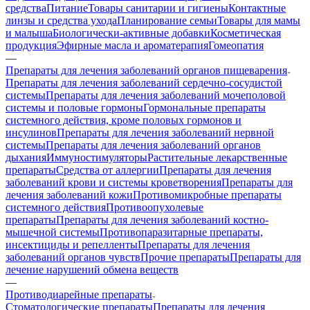
средства
Питание
Товары санитарии и гигиены
Контактные
линзы и средства ухода
Планирование семьи
Товары для мамы
и малыша
Биологически-активные добавки
Косметическая
продукция
Эфирные масла и ароматерапия
Гомеопатия
—
Препараты для лечения заболеваний органов пищеварения
Препараты для лечения заболеваний сердечно-сосудистой
системы
Препараты для лечения заболеваний мочеполовой
системы и половые гормоны
Гормональные препараты
системного действия, кроме половых гормонов и
инсулинов
Препараты для лечения заболеваний нервной
системы
Препараты для лечения заболеваний органов
дыхания
Иммуностимуляторы
Растительные лекарственные
препараты
Средства от аллергии
Препараты для лечения
заболеваний крови и системы кроветворения
Препараты для
лечения заболеваний кожи
Противомикробные препараты
системного действия
Противоопухолевые
препараты
Препараты для лечения заболеваний костно-
мышечной системы
Противопаразитарные препараты,
инсектициды и репелленты
Препараты для лечения
заболеваний органов чувств
Прочие препараты
Препараты для
лечение нарушений обмена веществ
—
Противодиарейные препараты
Стоматологические препараты
Препараты для лечения