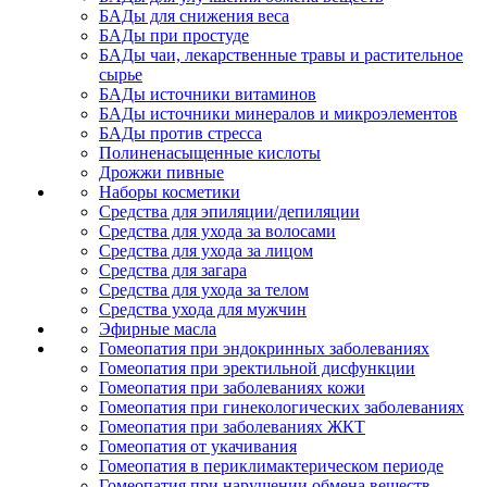
БАДы для снижения веса
БАДы при простуде
БАДы чаи, лекарственные травы и растительное
сырье
БАДы источники витаминов
БАДы источники минералов и микроэлементов
БАДы против стресса
Полиненасыщенные кислоты
Дрожжи пивные
Наборы косметики
Средства для эпиляции/депиляции
Средства для ухода за волосами
Средства для ухода за лицом
Средства для загара
Средства для ухода за телом
Средства ухода для мужчин
Эфирные масла
Гомеопатия при эндокринных заболеваниях
Гомеопатия при эректильной дисфункции
Гомеопатия при заболеваниях кожи
Гомеопатия при гинекологических заболеваниях
Гомеопатия при заболеваниях ЖКТ
Гомеопатия от укачивания
Гомеопатия в периклимактерическом периоде
Гомеопатия при нарушении обмена веществ