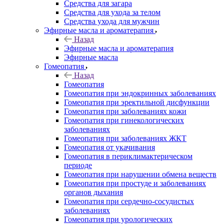
Средства для загара
Средства для ухода за телом
Средства ухода для мужчин
Эфирные масла и ароматерапия
Назад
Эфирные масла и ароматерапия
Эфирные масла
Гомеопатия
Назад
Гомеопатия
Гомеопатия при эндокринных заболеваниях
Гомеопатия при эректильной дисфункции
Гомеопатия при заболеваниях кожи
Гомеопатия при гинекологических
заболеваниях
Гомеопатия при заболеваниях ЖКТ
Гомеопатия от укачивания
Гомеопатия в периклимактерическом
периоде
Гомеопатия при нарушении обмена веществ
Гомеопатия при простуде и заболеваниях
органов дыхания
Гомеопатия при сердечно-сосудистых
заболеваниях
Гомеопатия при урологических