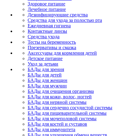
Здоровое питание
Лечебное питание
Дезинфицирующие средства
Средства для ухода за полостью рта
Ежедневная гигиена
Контактные линзы
Средства ухода
Тесты на беременность
Презервативы и смазка
Аксессуары для кормления детей
Детское питание
Уход за детьми
БАДы для зрения
БАДы для детей
БАДы для женщин
БАДы для мужчин
БАДы для очищения организма
БАДы для кожи, волос, ногтей
БАДы для нервной системы
БАДы для сердечно сосудистой системы
БАДы для пищеварительной системы
БАДы для мочеполовой системы
БАДы для костей и суставов
БАДы для иммунитета
БАДы для улучшения обмена веществ