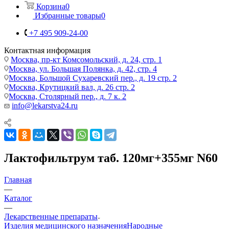
Корзина
0
Избранные товары
0
+7 495 909-24-00
Контактная информация
Москва, пр-кт Комсомольский, д. 24, стр. 1
Москва, ул. Большая Полянка, д. 42, стр. 4
Москва, Большой Сухаревский пер., д. 19 стр. 2
Москва, Крутицкий вал, д. 26 стр. 2
Москва, Столярный пер., д. 7 к. 2
info@lekarstva24.ru
Лактофильтрум таб. 120мг+355мг N60
Главная
—
Каталог
—
Лекарственные препараты
Изделия медицинского назначения
Народные