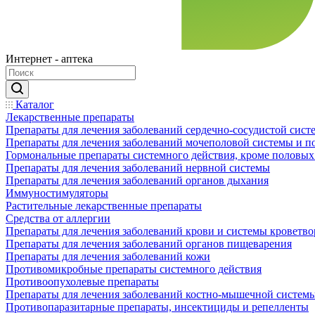
Интернет - аптека
Каталог
Лекарственные препараты
Препараты для лечения заболеваний сердечно-сосудистой сист
Препараты для лечения заболеваний мочеполовой системы и 
Гормональные препараты системного действия, кроме половых
Препараты для лечения заболеваний нервной системы
Препараты для лечения заболеваний органов дыхания
Иммуностимуляторы
Растительные лекарственные препараты
Средства от аллергии
Препараты для лечения заболеваний крови и системы кроветв
Препараты для лечения заболеваний органов пищеварения
Препараты для лечения заболеваний кожи
Противомикробные препараты системного действия
Противоопухолевые препараты
Препараты для лечения заболеваний костно-мышечной систем
Противопаразитарные препараты, инсектициды и репелленты