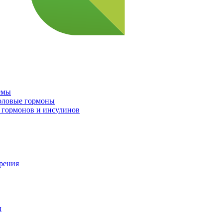
емы
половые гормоны
 гормонов и инсулинов
орения
ы