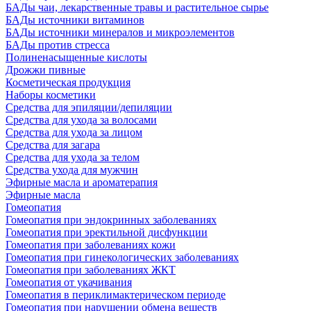
БАДы чаи, лекарственные травы и растительное сырье
БАДы источники витаминов
БАДы источники минералов и микроэлементов
БАДы против стресса
Полиненасыщенные кислоты
Дрожжи пивные
Косметическая продукция
Наборы косметики
Средства для эпиляции/депиляции
Средства для ухода за волосами
Средства для ухода за лицом
Средства для загара
Средства для ухода за телом
Средства ухода для мужчин
Эфирные масла и ароматерапия
Эфирные масла
Гомеопатия
Гомеопатия при эндокринных заболеваниях
Гомеопатия при эректильной дисфункции
Гомеопатия при заболеваниях кожи
Гомеопатия при гинекологических заболеваниях
Гомеопатия при заболеваниях ЖКТ
Гомеопатия от укачивания
Гомеопатия в периклимактерическом периоде
Гомеопатия при нарушении обмена веществ