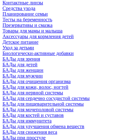
Контактные линзы
Средства ухода
Планирование семьи
Тесты на беременность
Презервативы и смазка
Товары для мамы и малыша
Аксессуары для кормления детей
Детское питание
Уход за детьми
Биологически-активные добавки
БАДы для зрения
БАДы для детей
БАДы для женщин
БАДы для мужчин
БАДы для очищения организма
БАДы для кожи, волос, ногтей
БАДы для нервной системы
БАДы для сердечно сосудистой системы
БАДы для пищеварительной системы
БАДы для мочеполовой системы
БАДы для костей и суставов
БАДы для иммунитета
БАДы для улучшения обмена веществ
БАДы для снижения веса
БАДы при простуде