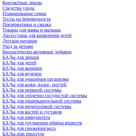
Контактные линзы
Средства ухода
Планирование семьи
Тесты на беременность
Презервативы и смазка
Товары для мамы и малыша
Аксессуары для кормления детей
Детское питание
Уход за детьми
Биологически-активные добавки
БАДы для зрения
БАДы для детей
БАДы для женщин
БАДы для мужчин
БАДы для очищения организма
БАДы для кожи, волос, ногтей
БАДы для нервной системы
БАДы для сердечно сосудистой системы
БАДы для пищеварительной системы
БАДы для мочеполовой системы
БАДы для костей и суставов
БАДы для иммунитета
БАДы для улучшения обмена веществ
БАДы для снижения веса
БАДы при простуде