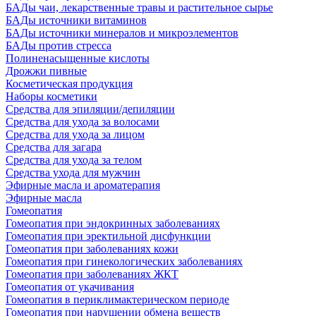
БАДы чаи, лекарственные травы и растительное сырье
БАДы источники витаминов
БАДы источники минералов и микроэлементов
БАДы против стресса
Полиненасыщенные кислоты
Дрожжи пивные
Косметическая продукция
Наборы косметики
Средства для эпиляции/депиляции
Средства для ухода за волосами
Средства для ухода за лицом
Средства для загара
Средства для ухода за телом
Средства ухода для мужчин
Эфирные масла и ароматерапия
Эфирные масла
Гомеопатия
Гомеопатия при эндокринных заболеваниях
Гомеопатия при эректильной дисфункции
Гомеопатия при заболеваниях кожи
Гомеопатия при гинекологических заболеваниях
Гомеопатия при заболеваниях ЖКТ
Гомеопатия от укачивания
Гомеопатия в периклимактерическом периоде
Гомеопатия при нарушении обмена веществ