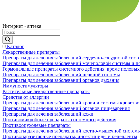
Интернет - аптека
Каталог
Лекарственные препараты
Препараты для лечения заболеваний сердечно-сосудистой сист
Препараты для лечения заболеваний мочеполовой системы и 
Гормональные препараты системного действия, кроме половых
Препараты для лечения заболеваний нервной системы
Препараты для лечения заболеваний органов дыхания
Иммуностимуляторы
Растительные лекарственные препараты
Средства от аллергии
Препараты для лечения заболеваний крови и системы кроветв
Препараты для лечения заболеваний органов пищеварения
Препараты для лечения заболеваний кожи
Противомикробные препараты системного действия
Противоопухолевые препараты
Препараты для лечения заболеваний костно-мышечной систем
Противопаразитарные препараты, инсектициды и репелленты