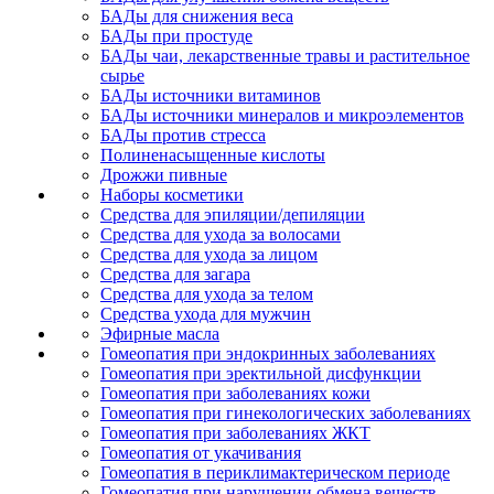
БАДы для снижения веса
БАДы при простуде
БАДы чаи, лекарственные травы и растительное
сырье
БАДы источники витаминов
БАДы источники минералов и микроэлементов
БАДы против стресса
Полиненасыщенные кислоты
Дрожжи пивные
Наборы косметики
Средства для эпиляции/депиляции
Средства для ухода за волосами
Средства для ухода за лицом
Средства для загара
Средства для ухода за телом
Средства ухода для мужчин
Эфирные масла
Гомеопатия при эндокринных заболеваниях
Гомеопатия при эректильной дисфункции
Гомеопатия при заболеваниях кожи
Гомеопатия при гинекологических заболеваниях
Гомеопатия при заболеваниях ЖКТ
Гомеопатия от укачивания
Гомеопатия в периклимактерическом периоде
Гомеопатия при нарушении обмена веществ