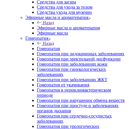
Средства для загара
Средства для ухода за телом
Средства ухода для мужчин
Эфирные масла и ароматерапия
Назад
Эфирные масла и ароматерапия
Эфирные масла
Гомеопатия
Назад
Гомеопатия
Гомеопатия при эндокринных заболеваниях
Гомеопатия при эректильной дисфункции
Гомеопатия при заболеваниях кожи
Гомеопатия при гинекологических
заболеваниях
Гомеопатия при заболеваниях ЖКТ
Гомеопатия от укачивания
Гомеопатия в периклимактерическом
периоде
Гомеопатия при нарушении обмена веществ
Гомеопатия при простуде и заболеваниях
органов дыхания
Гомеопатия при сердечно-сосудистых
заболеваниях
Гомеопатия при урологических