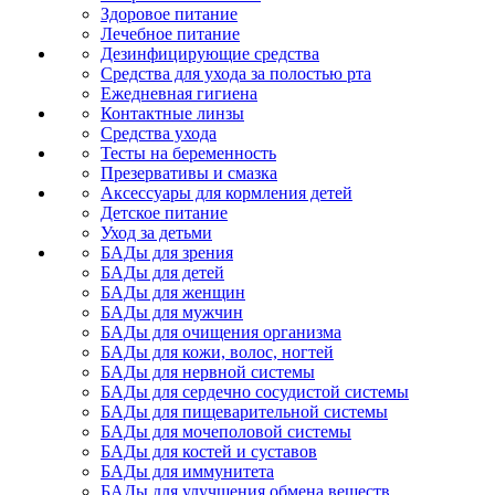
Здоровое питание
Лечебное питание
Дезинфицирующие средства
Средства для ухода за полостью рта
Ежедневная гигиена
Контактные линзы
Средства ухода
Тесты на беременность
Презервативы и смазка
Аксессуары для кормления детей
Детское питание
Уход за детьми
БАДы для зрения
БАДы для детей
БАДы для женщин
БАДы для мужчин
БАДы для очищения организма
БАДы для кожи, волос, ногтей
БАДы для нервной системы
БАДы для сердечно сосудистой системы
БАДы для пищеварительной системы
БАДы для мочеполовой системы
БАДы для костей и суставов
БАДы для иммунитета
БАДы для улучшения обмена веществ