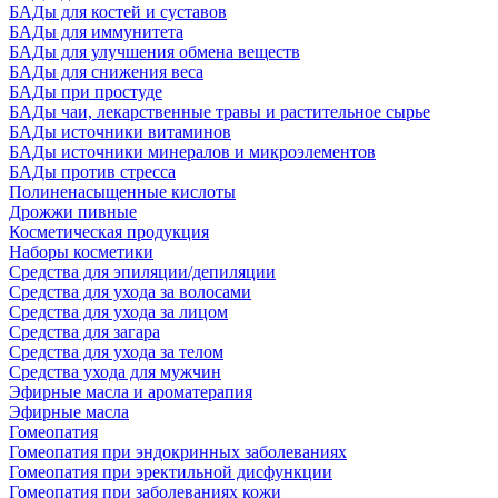
БАДы для костей и суставов
БАДы для иммунитета
БАДы для улучшения обмена веществ
БАДы для снижения веса
БАДы при простуде
БАДы чаи, лекарственные травы и растительное сырье
БАДы источники витаминов
БАДы источники минералов и микроэлементов
БАДы против стресса
Полиненасыщенные кислоты
Дрожжи пивные
Косметическая продукция
Наборы косметики
Средства для эпиляции/депиляции
Средства для ухода за волосами
Средства для ухода за лицом
Средства для загара
Средства для ухода за телом
Средства ухода для мужчин
Эфирные масла и ароматерапия
Эфирные масла
Гомеопатия
Гомеопатия при эндокринных заболеваниях
Гомеопатия при эректильной дисфункции
Гомеопатия при заболеваниях кожи