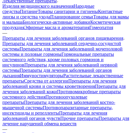
Лекарственные препараты
Изделия медицинского назначения
Народные
средства
Питание
Товары санитарии и гигиены
Контактные
линзы и средства ухода
Планирование семьи
Товары для мамы
и малыша
Биологически-активные добавки
Косметическая
продукция
Эфирные масла и ароматерапия
Гомеопатия
—
Препараты для лечения заболеваний органов пищеварения
Препараты для лечения заболеваний сердечно-сосудистой
системы
Препараты для лечения заболеваний мочеполовой
системы и половые гормоны
Гормональные препараты
системного действия, кроме половых гормонов и
инсулинов
Препараты для лечения заболеваний нервной
системы
Препараты для лечения заболеваний органов
дыхания
Иммуностимуляторы
Растительные лекарственные
препараты
Средства от аллергии
Препараты для лечения
заболеваний крови и системы кроветворения
Препараты для
лечения заболеваний кожи
Противомикробные препараты
системного действия
Противоопухолевые
препараты
Препараты для лечения заболеваний костно-
мышечной системы
Противопаразитарные препараты,
инсектициды и репелленты
Препараты для лечения
заболеваний органов чувств
Прочие препараты
Препараты для
лечение нарушений обмена веществ
—