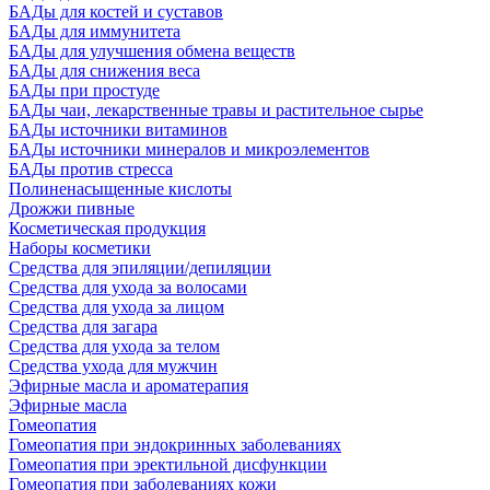
БАДы для костей и суставов
БАДы для иммунитета
БАДы для улучшения обмена веществ
БАДы для снижения веса
БАДы при простуде
БАДы чаи, лекарственные травы и растительное сырье
БАДы источники витаминов
БАДы источники минералов и микроэлементов
БАДы против стресса
Полиненасыщенные кислоты
Дрожжи пивные
Косметическая продукция
Наборы косметики
Средства для эпиляции/депиляции
Средства для ухода за волосами
Средства для ухода за лицом
Средства для загара
Средства для ухода за телом
Средства ухода для мужчин
Эфирные масла и ароматерапия
Эфирные масла
Гомеопатия
Гомеопатия при эндокринных заболеваниях
Гомеопатия при эректильной дисфункции
Гомеопатия при заболеваниях кожи