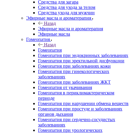
Средства для загара
Средства для ухода за телом
Средства ухода для мужчин
Эфирные масла и ароматерапия
Назад
Эфирные масла и ароматерапия
Эфирные масла
Гомеопатия
Назад
Гомеопатия
Гомеопатия при эндокринных заболеваниях
Гомеопатия при эректильной дисфункции
Гомеопатия при заболеваниях кожи
Гомеопатия при гинекологических
заболеваниях
Гомеопатия при заболеваниях ЖКТ
Гомеопатия от укачивания
Гомеопатия в периклимактерическом
периоде
Гомеопатия при нарушении обмена веществ
Гомеопатия при простуде и заболеваниях
органов дыхания
Гомеопатия при сердечно-сосудистых
заболеваниях
Гомеопатия при урологических