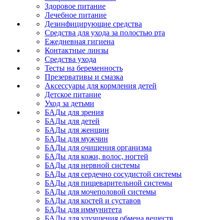
Здоровое питание
Лечебное питание
Дезинфицирующие средства
Средства для ухода за полостью рта
Ежедневная гигиена
Контактные линзы
Средства ухода
Тесты на беременность
Презервативы и смазка
Аксессуары для кормления детей
Детское питание
Уход за детьми
БАДы для зрения
БАДы для детей
БАДы для женщин
БАДы для мужчин
БАДы для очищения организма
БАДы для кожи, волос, ногтей
БАДы для нервной системы
БАДы для сердечно сосудистой системы
БАДы для пищеварительной системы
БАДы для мочеполовой системы
БАДы для костей и суставов
БАДы для иммунитета
БАДы для улучшения обмена веществ