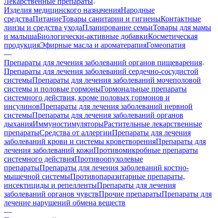
Лекарственные препараты
Изделия медицинского назначения
Народные
средства
Питание
Товары санитарии и гигиены
Контактные
линзы и средства ухода
Планирование семьи
Товары для мамы
и малыша
Биологически-активные добавки
Косметическая
продукция
Эфирные масла и ароматерапия
Гомеопатия
—
Препараты для лечения заболеваний органов пищеварения
Препараты для лечения заболеваний сердечно-сосудистой
системы
Препараты для лечения заболеваний мочеполовой
системы и половые гормоны
Гормональные препараты
системного действия, кроме половых гормонов и
инсулинов
Препараты для лечения заболеваний нервной
системы
Препараты для лечения заболеваний органов
дыхания
Иммуностимуляторы
Растительные лекарственные
препараты
Средства от аллергии
Препараты для лечения
заболеваний крови и системы кроветворения
Препараты для
лечения заболеваний кожи
Противомикробные препараты
системного действия
Противоопухолевые
препараты
Препараты для лечения заболеваний костно-
мышечной системы
Противопаразитарные препараты,
инсектициды и репелленты
Препараты для лечения
заболеваний органов чувств
Прочие препараты
Препараты для
лечение нарушений обмена веществ
—