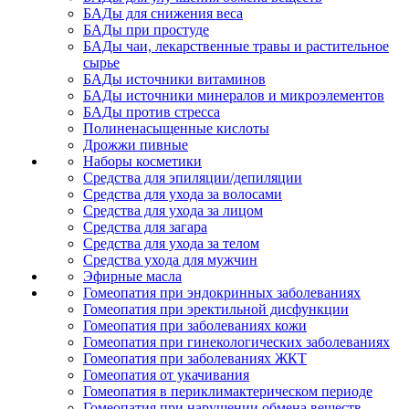
БАДы для снижения веса
БАДы при простуде
БАДы чаи, лекарственные травы и растительное
сырье
БАДы источники витаминов
БАДы источники минералов и микроэлементов
БАДы против стресса
Полиненасыщенные кислоты
Дрожжи пивные
Наборы косметики
Средства для эпиляции/депиляции
Средства для ухода за волосами
Средства для ухода за лицом
Средства для загара
Средства для ухода за телом
Средства ухода для мужчин
Эфирные масла
Гомеопатия при эндокринных заболеваниях
Гомеопатия при эректильной дисфункции
Гомеопатия при заболеваниях кожи
Гомеопатия при гинекологических заболеваниях
Гомеопатия при заболеваниях ЖКТ
Гомеопатия от укачивания
Гомеопатия в периклимактерическом периоде
Гомеопатия при нарушении обмена веществ