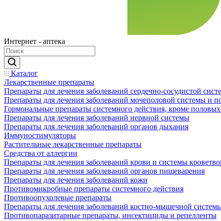
Интернет - аптека
Каталог
Лекарственные препараты
Препараты для лечения заболеваний сердечно-сосудистой сист
Препараты для лечения заболеваний мочеполовой системы и 
Гормональные препараты системного действия, кроме половых
Препараты для лечения заболеваний нервной системы
Препараты для лечения заболеваний органов дыхания
Иммуностимуляторы
Растительные лекарственные препараты
Средства от аллергии
Препараты для лечения заболеваний крови и системы кроветв
Препараты для лечения заболеваний органов пищеварения
Препараты для лечения заболеваний кожи
Противомикробные препараты системного действия
Противоопухолевые препараты
Препараты для лечения заболеваний костно-мышечной систем
Противопаразитарные препараты, инсектициды и репелленты