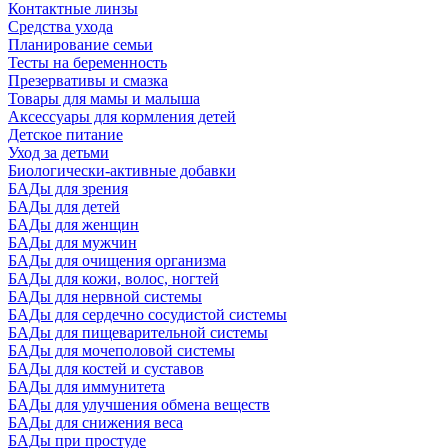
Контактные линзы
Средства ухода
Планирование семьи
Тесты на беременность
Презервативы и смазка
Товары для мамы и малыша
Аксессуары для кормления детей
Детское питание
Уход за детьми
Биологически-активные добавки
БАДы для зрения
БАДы для детей
БАДы для женщин
БАДы для мужчин
БАДы для очищения организма
БАДы для кожи, волос, ногтей
БАДы для нервной системы
БАДы для сердечно сосудистой системы
БАДы для пищеварительной системы
БАДы для мочеполовой системы
БАДы для костей и суставов
БАДы для иммунитета
БАДы для улучшения обмена веществ
БАДы для снижения веса
БАДы при простуде