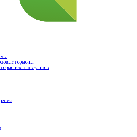
емы
половые гормоны
 гормонов и инсулинов
орения
ы