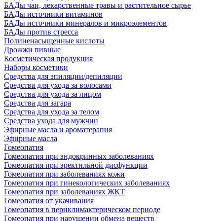
БАДы чаи, лекарственные травы и растительное сырье
БАДы источники витаминов
БАДы источники минералов и микроэлементов
БАДы против стресса
Полиненасыщенные кислоты
Дрожжи пивные
Косметическая продукция
Наборы косметики
Средства для эпиляции/депиляции
Средства для ухода за волосами
Средства для ухода за лицом
Средства для загара
Средства для ухода за телом
Средства ухода для мужчин
Эфирные масла и ароматерапия
Эфирные масла
Гомеопатия
Гомеопатия при эндокринных заболеваниях
Гомеопатия при эректильной дисфункции
Гомеопатия при заболеваниях кожи
Гомеопатия при гинекологических заболеваниях
Гомеопатия при заболеваниях ЖКТ
Гомеопатия от укачивания
Гомеопатия в периклимактерическом периоде
Гомеопатия при нарушении обмена веществ