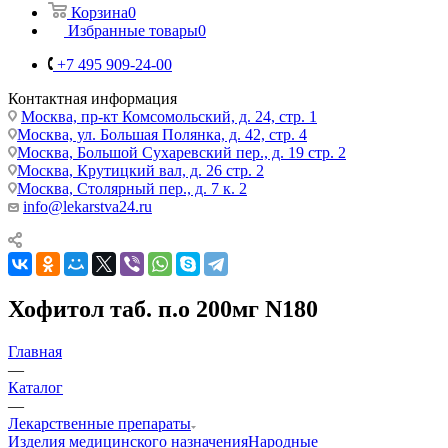
Корзина
0
Избранные товары
0
+7 495 909-24-00
Контактная информация
Москва, пр-кт Комсомольский, д. 24, стр. 1
Москва, ул. Большая Полянка, д. 42, стр. 4
Москва, Большой Сухаревский пер., д. 19 стр. 2
Москва, Крутицкий вал, д. 26 стр. 2
Москва, Столярный пер., д. 7 к. 2
info@lekarstva24.ru
Хофитол таб. п.о 200мг N180
Главная
—
Каталог
—
Лекарственные препараты
Изделия медицинского назначения
Народные