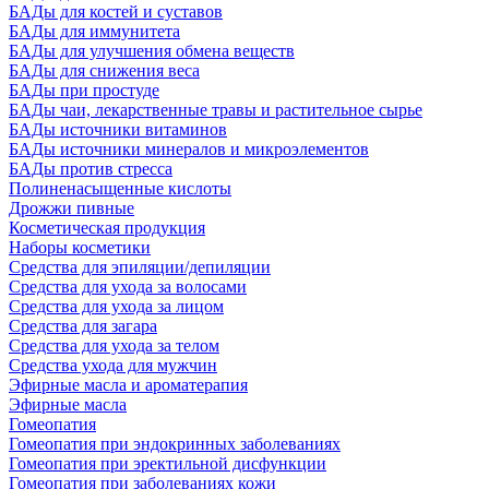
БАДы для костей и суставов
БАДы для иммунитета
БАДы для улучшения обмена веществ
БАДы для снижения веса
БАДы при простуде
БАДы чаи, лекарственные травы и растительное сырье
БАДы источники витаминов
БАДы источники минералов и микроэлементов
БАДы против стресса
Полиненасыщенные кислоты
Дрожжи пивные
Косметическая продукция
Наборы косметики
Средства для эпиляции/депиляции
Средства для ухода за волосами
Средства для ухода за лицом
Средства для загара
Средства для ухода за телом
Средства ухода для мужчин
Эфирные масла и ароматерапия
Эфирные масла
Гомеопатия
Гомеопатия при эндокринных заболеваниях
Гомеопатия при эректильной дисфункции
Гомеопатия при заболеваниях кожи