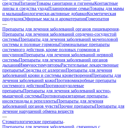
средства
Питание
Товары санитарии и гигиены
Контактные
линзы и средства ухода
Планирование семьи
Товары для мамы
и малыша
Биологически-активные добавки
Косметическая
продукция
Эфирные масла и ароматерапия
Гомеопатия
—
Препараты для лечения заболеваний органов пищеварения
Препараты для лечения заболеваний сердечно-сосудистой
системы
Препараты для лечения заболеваний мочеполовой
системы и половые гормоны
Гормональные препараты
системного действия, кроме половых гормонов и
инсулинов
Препараты для лечения заболеваний нервной
системы
Препараты для лечения заболеваний органов
дыхания
Иммуностимуляторы
Растительные лекарственные
препараты
Средства от аллергии
Препараты для лечения
заболеваний крови и системы кроветворения
Препараты для
лечения заболеваний кожи
Противомикробные препараты
системного действия
Противоопухолевые
препараты
Препараты для лечения заболеваний костно-
мышечной системы
Противопаразитарные препараты,
инсектициды и репелленты
Препараты для лечения
заболеваний органов чувств
Прочие препараты
Препараты для
лечение нарушений обмена веществ
—
Стоматологические препараты
Препараты для лечения заболеваний, связанных с