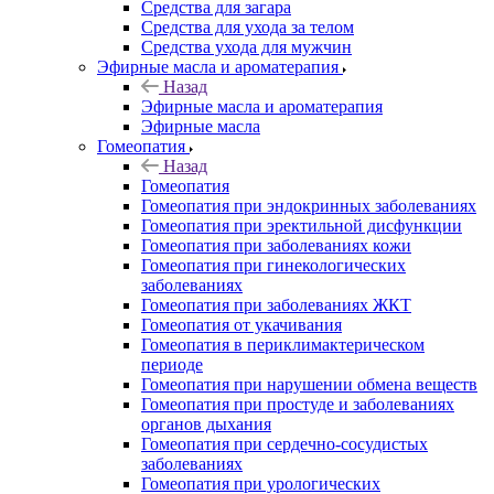
Средства для загара
Средства для ухода за телом
Средства ухода для мужчин
Эфирные масла и ароматерапия
Назад
Эфирные масла и ароматерапия
Эфирные масла
Гомеопатия
Назад
Гомеопатия
Гомеопатия при эндокринных заболеваниях
Гомеопатия при эректильной дисфункции
Гомеопатия при заболеваниях кожи
Гомеопатия при гинекологических
заболеваниях
Гомеопатия при заболеваниях ЖКТ
Гомеопатия от укачивания
Гомеопатия в периклимактерическом
периоде
Гомеопатия при нарушении обмена веществ
Гомеопатия при простуде и заболеваниях
органов дыхания
Гомеопатия при сердечно-сосудистых
заболеваниях
Гомеопатия при урологических