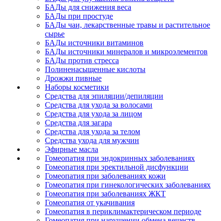
БАДы для снижения веса
БАДы при простуде
БАДы чаи, лекарственные травы и растительное
сырье
БАДы источники витаминов
БАДы источники минералов и микроэлементов
БАДы против стресса
Полиненасыщенные кислоты
Дрожжи пивные
Наборы косметики
Средства для эпиляции/депиляции
Средства для ухода за волосами
Средства для ухода за лицом
Средства для загара
Средства для ухода за телом
Средства ухода для мужчин
Эфирные масла
Гомеопатия при эндокринных заболеваниях
Гомеопатия при эректильной дисфункции
Гомеопатия при заболеваниях кожи
Гомеопатия при гинекологических заболеваниях
Гомеопатия при заболеваниях ЖКТ
Гомеопатия от укачивания
Гомеопатия в периклимактерическом периоде
Гомеопатия при нарушении обмена веществ