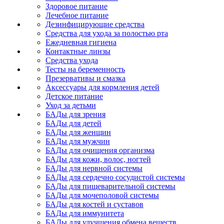
Здоровое питание
Лечебное питание
Дезинфицирующие средства
Средства для ухода за полостью рта
Ежедневная гигиена
Контактные линзы
Средства ухода
Тесты на беременность
Презервативы и смазка
Аксессуары для кормления детей
Детское питание
Уход за детьми
БАДы для зрения
БАДы для детей
БАДы для женщин
БАДы для мужчин
БАДы для очищения организма
БАДы для кожи, волос, ногтей
БАДы для нервной системы
БАДы для сердечно сосудистой системы
БАДы для пищеварительной системы
БАДы для мочеполовой системы
БАДы для костей и суставов
БАДы для иммунитета
БАДы для улучшения обмена веществ