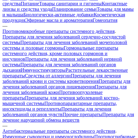
средства
Питание
Товары санитарии и гигиены
Контактные
линзы и средства ухода
Планирование семьи
Товары для мамы
и малыша
Биологически-активные добавки
Косметическая
продукция
Эфирные масла и ароматерапия
Гомеопатия
—
Противомикробные препараты системного действия
Препараты для лечения заболеваний сердечно-сосудистой
системы
Препараты для лечения заболеваний мочеполовой
системы и половые гормоны
Гормональные препараты
системного действия, кроме половых гормонов и
инсулинов
Препараты для лечения заболеваний нервной
системы
Препараты для лечения заболеваний органов
дыхания
Иммуностимуляторы
Растительные лекарственные
препараты
Средства от аллергии
Препараты для лечения
заболеваний крови и системы кроветворения
Препараты для
лечения заболеваний органов пищеварения
Препараты для
лечения заболеваний кожи
Противоопухолевые
препараты
Препараты для лечения заболеваний костно-
мышечной системы
Противопаразитарные препараты,
инсектициды и репелленты
Препараты для лечения
заболеваний органов чувств
Прочие препараты
Препараты для
лечение нарушений обмена веществ
—
Антибактериальные препараты системного действия
Иммунные сыворотки и иммуноглобулины
Противогрибковые