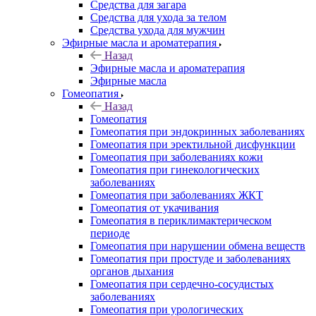
Средства для загара
Средства для ухода за телом
Средства ухода для мужчин
Эфирные масла и ароматерапия
Назад
Эфирные масла и ароматерапия
Эфирные масла
Гомеопатия
Назад
Гомеопатия
Гомеопатия при эндокринных заболеваниях
Гомеопатия при эректильной дисфункции
Гомеопатия при заболеваниях кожи
Гомеопатия при гинекологических
заболеваниях
Гомеопатия при заболеваниях ЖКТ
Гомеопатия от укачивания
Гомеопатия в периклимактерическом
периоде
Гомеопатия при нарушении обмена веществ
Гомеопатия при простуде и заболеваниях
органов дыхания
Гомеопатия при сердечно-сосудистых
заболеваниях
Гомеопатия при урологических