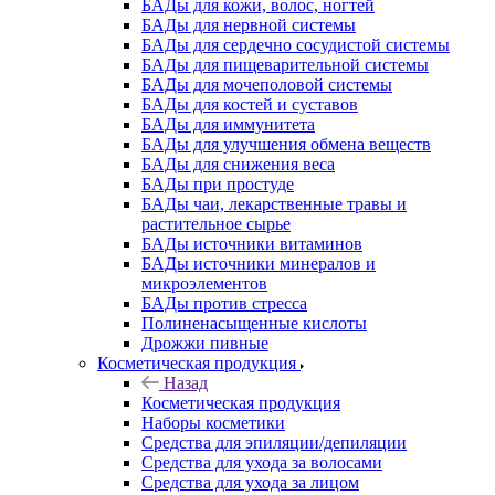
БАДы для кожи, волос, ногтей
БАДы для нервной системы
БАДы для сердечно сосудистой системы
БАДы для пищеварительной системы
БАДы для мочеполовой системы
БАДы для костей и суставов
БАДы для иммунитета
БАДы для улучшения обмена веществ
БАДы для снижения веса
БАДы при простуде
БАДы чаи, лекарственные травы и
растительное сырье
БАДы источники витаминов
БАДы источники минералов и
микроэлементов
БАДы против стресса
Полиненасыщенные кислоты
Дрожжи пивные
Косметическая продукция
Назад
Косметическая продукция
Наборы косметики
Средства для эпиляции/депиляции
Средства для ухода за волосами
Средства для ухода за лицом