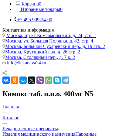
Корзина
0
Избранные товары
0
+7 495 909-24-00
Контактная информация
Москва, пр-кт Комсомольский, д. 24, стр. 1
Москва, ул. Большая Полянка, д. 42, стр. 4
Москва, Большой Сухаревский пер., д. 19 стр. 2
Москва, Крутицкий вал, д. 26 стр. 2
Москва, Столярный пер., д. 7 к. 2
info@lekarstva24.ru
Кимокс таб. п.п.о. 400мг N5
Главная
—
Каталог
—
Лекарственные препараты
Изделия медицинского назначения
Народные