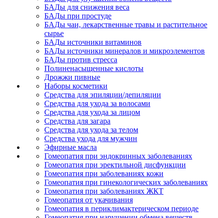
БАДы для снижения веса
БАДы при простуде
БАДы чаи, лекарственные травы и растительное
сырье
БАДы источники витаминов
БАДы источники минералов и микроэлементов
БАДы против стресса
Полиненасыщенные кислоты
Дрожжи пивные
Наборы косметики
Средства для эпиляции/депиляции
Средства для ухода за волосами
Средства для ухода за лицом
Средства для загара
Средства для ухода за телом
Средства ухода для мужчин
Эфирные масла
Гомеопатия при эндокринных заболеваниях
Гомеопатия при эректильной дисфункции
Гомеопатия при заболеваниях кожи
Гомеопатия при гинекологических заболеваниях
Гомеопатия при заболеваниях ЖКТ
Гомеопатия от укачивания
Гомеопатия в периклимактерическом периоде
Гомеопатия при нарушении обмена веществ