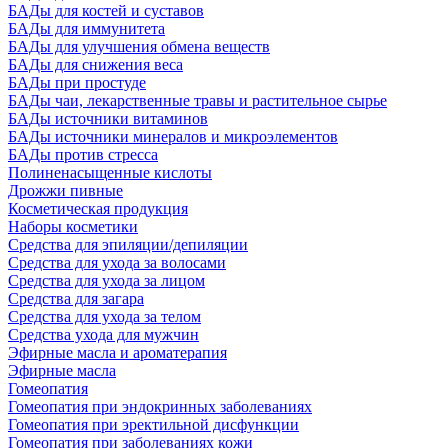
БАДы для костей и суставов
БАДы для иммунитета
БАДы для улучшения обмена веществ
БАДы для снижения веса
БАДы при простуде
БАДы чаи, лекарственные травы и растительное сырье
БАДы источники витаминов
БАДы источники минералов и микроэлементов
БАДы против стресса
Полиненасыщенные кислоты
Дрожжи пивные
Косметическая продукция
Наборы косметики
Средства для эпиляции/депиляции
Средства для ухода за волосами
Средства для ухода за лицом
Средства для загара
Средства для ухода за телом
Средства ухода для мужчин
Эфирные масла и ароматерапия
Эфирные масла
Гомеопатия
Гомеопатия при эндокринных заболеваниях
Гомеопатия при эректильной дисфункции
Гомеопатия при заболеваниях кожи