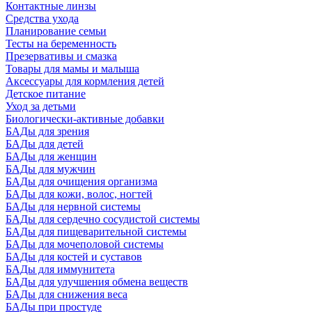
Контактные линзы
Средства ухода
Планирование семьи
Тесты на беременность
Презервативы и смазка
Товары для мамы и малыша
Аксессуары для кормления детей
Детское питание
Уход за детьми
Биологически-активные добавки
БАДы для зрения
БАДы для детей
БАДы для женщин
БАДы для мужчин
БАДы для очищения организма
БАДы для кожи, волос, ногтей
БАДы для нервной системы
БАДы для сердечно сосудистой системы
БАДы для пищеварительной системы
БАДы для мочеполовой системы
БАДы для костей и суставов
БАДы для иммунитета
БАДы для улучшения обмена веществ
БАДы для снижения веса
БАДы при простуде