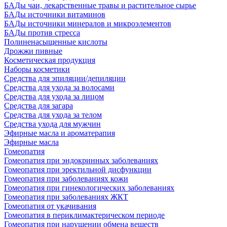
БАДы чаи, лекарственные травы и растительное сырье
БАДы источники витаминов
БАДы источники минералов и микроэлементов
БАДы против стресса
Полиненасыщенные кислоты
Дрожжи пивные
Косметическая продукция
Наборы косметики
Средства для эпиляции/депиляции
Средства для ухода за волосами
Средства для ухода за лицом
Средства для загара
Средства для ухода за телом
Средства ухода для мужчин
Эфирные масла и ароматерапия
Эфирные масла
Гомеопатия
Гомеопатия при эндокринных заболеваниях
Гомеопатия при эректильной дисфункции
Гомеопатия при заболеваниях кожи
Гомеопатия при гинекологических заболеваниях
Гомеопатия при заболеваниях ЖКТ
Гомеопатия от укачивания
Гомеопатия в периклимактерическом периоде
Гомеопатия при нарушении обмена веществ