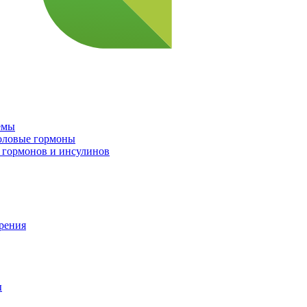
емы
половые гормоны
 гормонов и инсулинов
орения
ы