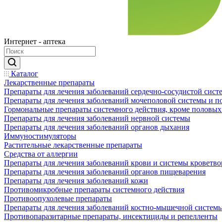
Интернет - аптека
Каталог
Лекарственные препараты
Препараты для лечения заболеваний сердечно-сосудистой сист
Препараты для лечения заболеваний мочеполовой системы и 
Гормональные препараты системного действия, кроме половых
Препараты для лечения заболеваний нервной системы
Препараты для лечения заболеваний органов дыхания
Иммуностимуляторы
Растительные лекарственные препараты
Средства от аллергии
Препараты для лечения заболеваний крови и системы кроветв
Препараты для лечения заболеваний органов пищеварения
Препараты для лечения заболеваний кожи
Противомикробные препараты системного действия
Противоопухолевые препараты
Препараты для лечения заболеваний костно-мышечной систем
Противопаразитарные препараты, инсектициды и репелленты