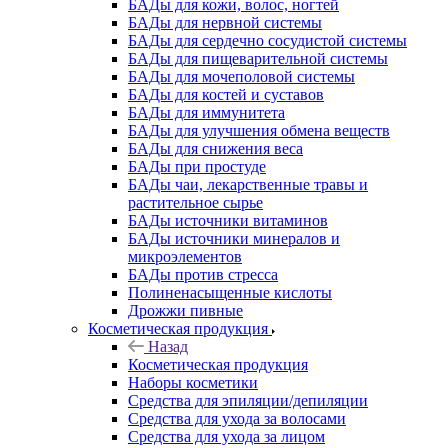
БАДы для кожи, волос, ногтей
БАДы для нервной системы
БАДы для сердечно сосудистой системы
БАДы для пищеварительной системы
БАДы для мочеполовой системы
БАДы для костей и суставов
БАДы для иммунитета
БАДы для улучшения обмена веществ
БАДы для снижения веса
БАДы при простуде
БАДы чаи, лекарственные травы и
растительное сырье
БАДы источники витаминов
БАДы источники минералов и
микроэлементов
БАДы против стресса
Полиненасыщенные кислоты
Дрожжи пивные
Косметическая продукция
Назад
Косметическая продукция
Наборы косметики
Средства для эпиляции/депиляции
Средства для ухода за волосами
Средства для ухода за лицом