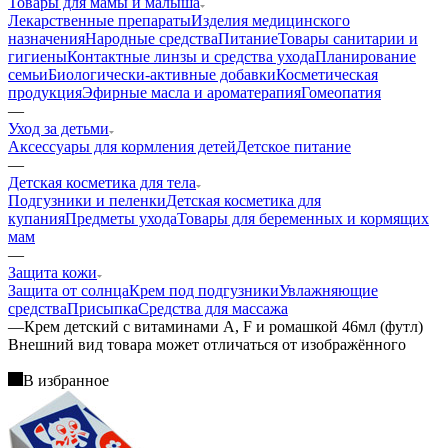
Товары для мамы и малыша
Лекарственные препараты
Изделия медицинского
назначения
Народные средства
Питание
Товары санитарии и
гигиены
Контактные линзы и средства ухода
Планирование
семьи
Биологически-активные добавки
Косметическая
продукция
Эфирные масла и ароматерапия
Гомеопатия
—
Уход за детьми
Аксессуары для кормления детей
Детское питание
—
Детская косметика для тела
Подгузники и пеленки
Детская косметика для
купания
Предметы ухода
Товары для беременных и кормящих
мам
—
Защита кожи
Защита от солнца
Крем под подгузники
Увлажняющие
средства
Присыпка
Средства для массажа
—
Крем детский с витаминами A, F и ромашкой 46мл (футл)
Bнешний вид товара может отличаться от изображённого
В избранное