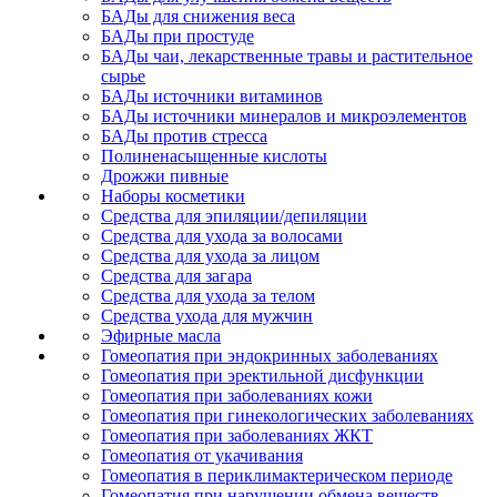
БАДы для снижения веса
БАДы при простуде
БАДы чаи, лекарственные травы и растительное
сырье
БАДы источники витаминов
БАДы источники минералов и микроэлементов
БАДы против стресса
Полиненасыщенные кислоты
Дрожжи пивные
Наборы косметики
Средства для эпиляции/депиляции
Средства для ухода за волосами
Средства для ухода за лицом
Средства для загара
Средства для ухода за телом
Средства ухода для мужчин
Эфирные масла
Гомеопатия при эндокринных заболеваниях
Гомеопатия при эректильной дисфункции
Гомеопатия при заболеваниях кожи
Гомеопатия при гинекологических заболеваниях
Гомеопатия при заболеваниях ЖКТ
Гомеопатия от укачивания
Гомеопатия в периклимактерическом периоде
Гомеопатия при нарушении обмена веществ