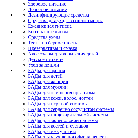
Здоровое питание
Лечебное питание
Дезинфицирующие средства
Средства для ухода за полостью рта
Ежедневная гигиена
Контактные линзы
Средства ухода
Тесты на беременность
Презервативы и смазка
Аксессуары для кормления детей
Детское питание
Уход за детьми
БАДы для зрения
БАДы для детей
БАДы для женщин
БАДы для мужчин
БАДы для очищения организма
БАДы для кожи, волос, ногтей
БАДы для нервной системы
БАДы для сердечно сосудистой системы
БАДы для пищеварительной системы
БАДы для мочеполовой системы
БАДы для костей и суставов
БАДы для иммунитета
БАДы для улучшения обмена веществ