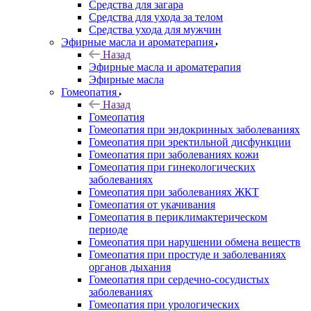
Средства для загара
Средства для ухода за телом
Средства ухода для мужчин
Эфирные масла и ароматерапия
Назад
Эфирные масла и ароматерапия
Эфирные масла
Гомеопатия
Назад
Гомеопатия
Гомеопатия при эндокринных заболеваниях
Гомеопатия при эректильной дисфункции
Гомеопатия при заболеваниях кожи
Гомеопатия при гинекологических
заболеваниях
Гомеопатия при заболеваниях ЖКТ
Гомеопатия от укачивания
Гомеопатия в периклимактерическом
периоде
Гомеопатия при нарушении обмена веществ
Гомеопатия при простуде и заболеваниях
органов дыхания
Гомеопатия при сердечно-сосудистых
заболеваниях
Гомеопатия при урологических