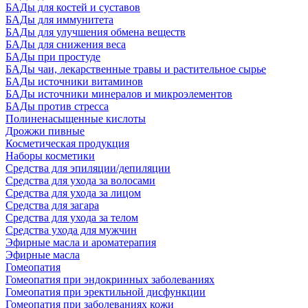
БАДы для костей и суставов
БАДы для иммунитета
БАДы для улучшения обмена веществ
БАДы для снижения веса
БАДы при простуде
БАДы чаи, лекарственные травы и растительное сырье
БАДы источники витаминов
БАДы источники минералов и микроэлементов
БАДы против стресса
Полиненасыщенные кислоты
Дрожжи пивные
Косметическая продукция
Наборы косметики
Средства для эпиляции/депиляции
Средства для ухода за волосами
Средства для ухода за лицом
Средства для загара
Средства для ухода за телом
Средства ухода для мужчин
Эфирные масла и ароматерапия
Эфирные масла
Гомеопатия
Гомеопатия при эндокринных заболеваниях
Гомеопатия при эректильной дисфункции
Гомеопатия при заболеваниях кожи