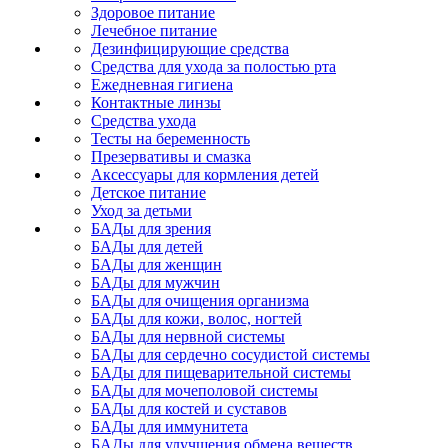
Здоровое питание
Лечебное питание
Дезинфицирующие средства
Средства для ухода за полостью рта
Ежедневная гигиена
Контактные линзы
Средства ухода
Тесты на беременность
Презервативы и смазка
Аксессуары для кормления детей
Детское питание
Уход за детьми
БАДы для зрения
БАДы для детей
БАДы для женщин
БАДы для мужчин
БАДы для очищения организма
БАДы для кожи, волос, ногтей
БАДы для нервной системы
БАДы для сердечно сосудистой системы
БАДы для пищеварительной системы
БАДы для мочеполовой системы
БАДы для костей и суставов
БАДы для иммунитета
БАДы для улучшения обмена веществ