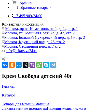
Корзина
0
Избранные товары
0
+7 495 909-24-00
Контактная информация
Москва, пр-кт Комсомольский, д. 24, стр. 1
Москва, ул. Большая Полянка, д. 42, стр. 4
Москва, Большой Сухаревский пер., д. 19 стр. 2
Москва, Крутицкий вал, д. 26 стр. 2
Москва, Столярный пер., д. 7 к. 2
info@lekarstva24.ru
Крем Свобода детский 40г
Главная
—
Каталог
—
Товары для мамы и малыша
Лекарственные препараты
Изделия медицинского