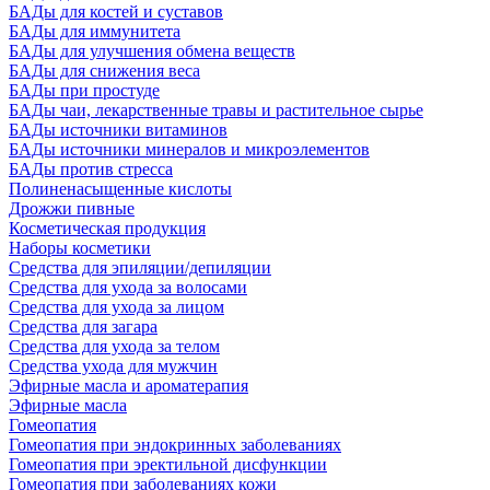
БАДы для костей и суставов
БАДы для иммунитета
БАДы для улучшения обмена веществ
БАДы для снижения веса
БАДы при простуде
БАДы чаи, лекарственные травы и растительное сырье
БАДы источники витаминов
БАДы источники минералов и микроэлементов
БАДы против стресса
Полиненасыщенные кислоты
Дрожжи пивные
Косметическая продукция
Наборы косметики
Средства для эпиляции/депиляции
Средства для ухода за волосами
Средства для ухода за лицом
Средства для загара
Средства для ухода за телом
Средства ухода для мужчин
Эфирные масла и ароматерапия
Эфирные масла
Гомеопатия
Гомеопатия при эндокринных заболеваниях
Гомеопатия при эректильной дисфункции
Гомеопатия при заболеваниях кожи