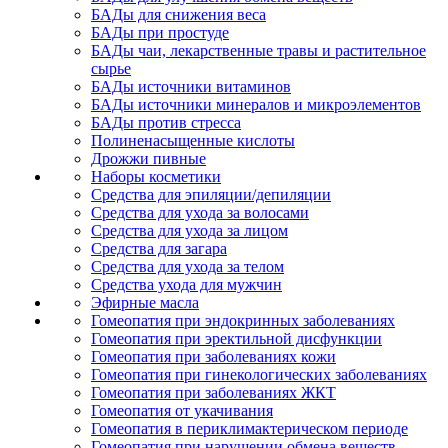
БАДы для снижения веса
БАДы при простуде
БАДы чаи, лекарственные травы и растительное
сырье
БАДы источники витаминов
БАДы источники минералов и микроэлементов
БАДы против стресса
Полиненасыщенные кислоты
Дрожжи пивные
Наборы косметики
Средства для эпиляции/депиляции
Средства для ухода за волосами
Средства для ухода за лицом
Средства для загара
Средства для ухода за телом
Средства ухода для мужчин
Эфирные масла
Гомеопатия при эндокринных заболеваниях
Гомеопатия при эректильной дисфункции
Гомеопатия при заболеваниях кожи
Гомеопатия при гинекологических заболеваниях
Гомеопатия при заболеваниях ЖКТ
Гомеопатия от укачивания
Гомеопатия в периклимактерическом периоде
Гомеопатия при нарушении обмена веществ