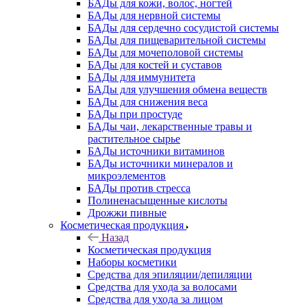
БАДы для кожи, волос, ногтей
БАДы для нервной системы
БАДы для сердечно сосудистой системы
БАДы для пищеварительной системы
БАДы для мочеполовой системы
БАДы для костей и суставов
БАДы для иммунитета
БАДы для улучшения обмена веществ
БАДы для снижения веса
БАДы при простуде
БАДы чаи, лекарственные травы и
растительное сырье
БАДы источники витаминов
БАДы источники минералов и
микроэлементов
БАДы против стресса
Полиненасыщенные кислоты
Дрожжи пивные
Косметическая продукция
Назад
Косметическая продукция
Наборы косметики
Средства для эпиляции/депиляции
Средства для ухода за волосами
Средства для ухода за лицом