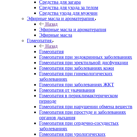
Средства для загара
Средства для ухода за телом
Средства ухода для мужчин
Эфирные масла и ароматерапия
Назад
Эфирные масла и ароматерапия
Эфирные масла
Гомеопатия
Назад
Гомеопатия
Гомеопатия при эндокринных заболеваниях
Гомеопатия при эректильной дисфункции
Гомеопатия при заболеваниях кожи
Гомеопатия при гинекологических
заболеваниях
Гомеопатия при заболеваниях ЖКТ
Гомеопатия от укачивания
Гомеопатия в периклимактерическом
периоде
Гомеопатия при нарушении обмена веществ
Гомеопатия при простуде и заболеваниях
органов дыхания
Гомеопатия при сердечно-сосудистых
заболеваниях
Гомеопатия при урологических