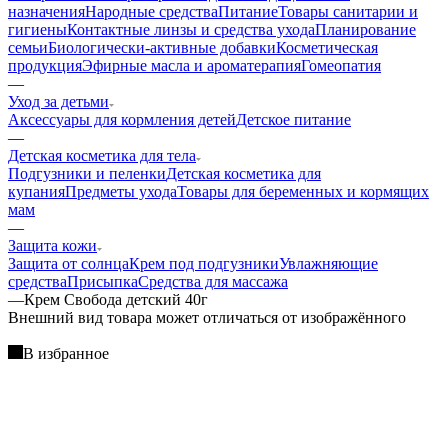
назначения
Народные средства
Питание
Товары санитарии и
гигиены
Контактные линзы и средства ухода
Планирование
семьи
Биологически-активные добавки
Косметическая
продукция
Эфирные масла и ароматерапия
Гомеопатия
—
Уход за детьми
Аксессуары для кормления детей
Детское питание
—
Детская косметика для тела
Подгузники и пеленки
Детская косметика для
купания
Предметы ухода
Товары для беременных и кормящих
мам
—
Защита кожи
Защита от солнца
Крем под подгузники
Увлажняющие
средства
Присыпка
Средства для массажа
—
Крем Свобода детский 40г
Bнешний вид товара может отличаться от изображённого
В избранное