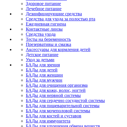
Здоровое питание
Лечебное питание
Дезинфицирующие средства
Средства для ухода за полостью рта
Ежедневная гигиена
Контактные линзы
Средства ухода
Тесты на беременность
Презервативы и смазка
Аксессуары для кормления детей
Детское питание
Уход за детьми
БАДы для зрения
БАДы для детей
БАДы для женщин
БАДы для мужчин
БАДы для очищения организма
БАДы для кожи, волос, ногтей
БАДы для нервной системы
БАДы для сердечно сосудистой системы
БАДы для пищеварительной системы
БАДы для мочеполовой системы
БАДы для костей и суставов
БАДы для иммунитета
БАДы для улучшения обмена веществ