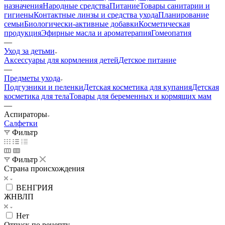
назначения
Народные средства
Питание
Товары санитарии и
гигиены
Контактные линзы и средства ухода
Планирование
семьи
Биологически-активные добавки
Косметическая
продукция
Эфирные масла и ароматерапия
Гомеопатия
—
Уход за детьми
Аксессуары для кормления детей
Детское питание
—
Предметы ухода
Подгузники и пеленки
Детская косметика для купания
Детская
косметика для тела
Товары для беременных и кормящих мам
—
Аспираторы
Салфетки
Фильтр
Фильтр
Страна происхождения
ВЕНГРИЯ
ЖНВЛП
Нет
Отпуск по рецепту