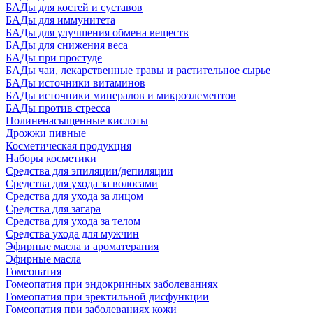
БАДы для костей и суставов
БАДы для иммунитета
БАДы для улучшения обмена веществ
БАДы для снижения веса
БАДы при простуде
БАДы чаи, лекарственные травы и растительное сырье
БАДы источники витаминов
БАДы источники минералов и микроэлементов
БАДы против стресса
Полиненасыщенные кислоты
Дрожжи пивные
Косметическая продукция
Наборы косметики
Средства для эпиляции/депиляции
Средства для ухода за волосами
Средства для ухода за лицом
Средства для загара
Средства для ухода за телом
Средства ухода для мужчин
Эфирные масла и ароматерапия
Эфирные масла
Гомеопатия
Гомеопатия при эндокринных заболеваниях
Гомеопатия при эректильной дисфункции
Гомеопатия при заболеваниях кожи