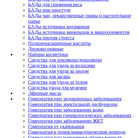
БАДы для снижения веса
БАДы при простуде
БАДы чаи, лекарственные травы и растительное
сырье
БАДы источники витаминов
БАДы источники минералов и микроэлементов
БАДы против стресса
Полиненасыщенные кислоты
Дрожжи пивные
Наборы косметики
Средства для эпиляции/депиляции
Средства для ухода за волосами
Средства для ухода за лицом
Средства для загара
Средства для ухода за телом
Средства ухода для мужчин
Эфирные масла
Гомеопатия при эндокринных заболеваниях
Гомеопатия при эректильной дисфункции
Гомеопатия при заболеваниях кожи
Гомеопатия при гинекологических заболеваниях
Гомеопатия при заболеваниях ЖКТ
Гомеопатия от укачивания
Гомеопатия в периклимактерическом периоде
Гомеопатия при нарушении обмена веществ