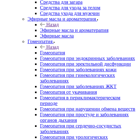
Средства для загара
Средства для ухода за телом
Средства ухода для мужчин
Эфирные масла и ароматерапия
Назад
Эфирные масла и ароматерапия
Эфирные масла
Гомеопатия
Назад
Гомеопатия
Гомеопатия при эндокринных заболеваниях
Гомеопатия при эректильной дисфункции
Гомеопатия при заболеваниях кожи
Гомеопатия при гинекологических
заболеваниях
Гомеопатия при заболеваниях ЖКТ
Гомеопатия от укачивания
Гомеопатия в периклимактерическом
периоде
Гомеопатия при нарушении обмена веществ
Гомеопатия при простуде и заболеваниях
органов дыхания
Гомеопатия при сердечно-сосудистых
заболеваниях
Гомеопатия при урологических