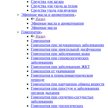
Средства для загара
Средства для ухода за телом
Средства ухода для мужчин
Эфирные масла и ароматерапия
Назад
Эфирные масла и ароматерапия
Эфирные масла
Гомеопатия
Назад
Гомеопатия
Гомеопатия при эндокринных заболеваниях
Гомеопатия при эректильной дисфункции
Гомеопатия при заболеваниях кожи
Гомеопатия при гинекологических
заболеваниях
Гомеопатия при заболеваниях ЖКТ
Гомеопатия от укачивания
Гомеопатия в периклимактерическом
периоде
Гомеопатия при нарушении обмена веществ
Гомеопатия при простуде и заболеваниях
органов дыхания
Гомеопатия при сердечно-сосудистых
заболеваниях
Гомеопатия при урологических