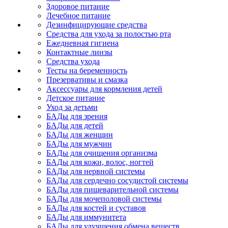
Здоровое питание
Лечебное питание
Дезинфицирующие средства
Средства для ухода за полостью рта
Ежедневная гигиена
Контактные линзы
Средства ухода
Тесты на беременность
Презервативы и смазка
Аксессуары для кормления детей
Детское питание
Уход за детьми
БАДы для зрения
БАДы для детей
БАДы для женщин
БАДы для мужчин
БАДы для очищения организма
БАДы для кожи, волос, ногтей
БАДы для нервной системы
БАДы для сердечно сосудистой системы
БАДы для пищеварительной системы
БАДы для мочеполовой системы
БАДы для костей и суставов
БАДы для иммунитета
БАДы для улучшения обмена веществ