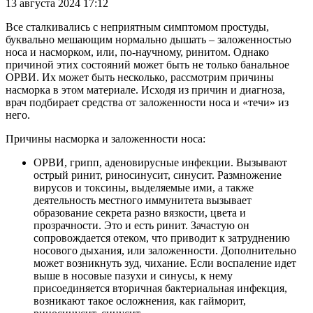
13 августа 2024 17:12
Все сталкивались с неприятным симптомом простуды,
буквально мешающим нормально дышать – заложенностью
носа и насморком, или, по-научному, ринитом. Однако
причиной этих состояний может быть не только банальное
ОРВИ. Их может быть несколько, рассмотрим причины
насморка в этом материале. Исходя из причин и диагноза,
врач подбирает средства от заложенности носа и «течи» из
него.
Причины насморка и заложенности носа:
ОРВИ, грипп, аденовирусные инфекции. Вызывают
острый ринит, риносинусит, синусит. Размножение
вирусов и токсины, выделяемые ими, а также
деятельность местного иммунитета вызывает
образование секрета разно вязкости, цвета и
прозрачности. Это и есть ринит. Зачастую он
сопровождается отеком, что приводит к затруднению
носового дыхания, или заложенности. Дополнительно
может возникнуть зуд, чихание. Если воспаление идет
выше в носовые пазухи и синусы, к нему
присоединяется вторичная бактериальная инфекция,
возникают такое осложнения, как гайморит,