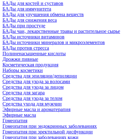
БАДы для костей и суставов
БАДы для иммунитета
БАДы для улучшения обмена веществ
БАДы для снижения веса
БАДы при простуде
БАДы чаи, лекарственные травы и растительное сырье
БАДы источники витаминов
БАДы источники минералов и микроэлементов
БАДы против стресса
Полиненасыщенные кислоты
Дрожжи пивные
Косметическая продукция
Наборы косметики
Средства для эпиляции/депиляции
Средства для ухода за волосами
Средства для ухода за лицом
Средства для загара
Средства для ухода за телом
Средства ухода для мужчин
Эфирные масла и ароматерапия
Эфирные масла
Гомеопатия
Гомеопатия при эндокринных заболеваниях
Гомеопатия при эректильной дисфункции
Гомеопатия при заболеваниях кожи