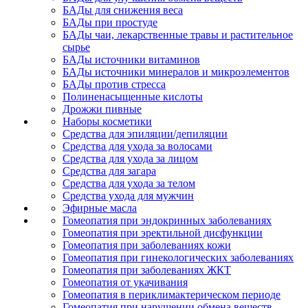
БАДы для снижения веса
БАДы при простуде
БАДы чаи, лекарственные травы и растительное
сырье
БАДы источники витаминов
БАДы источники минералов и микроэлементов
БАДы против стресса
Полиненасыщенные кислоты
Дрожжи пивные
Наборы косметики
Средства для эпиляции/депиляции
Средства для ухода за волосами
Средства для ухода за лицом
Средства для загара
Средства для ухода за телом
Средства ухода для мужчин
Эфирные масла
Гомеопатия при эндокринных заболеваниях
Гомеопатия при эректильной дисфункции
Гомеопатия при заболеваниях кожи
Гомеопатия при гинекологических заболеваниях
Гомеопатия при заболеваниях ЖКТ
Гомеопатия от укачивания
Гомеопатия в периклимактерическом периоде
Гомеопатия при нарушении обмена веществ