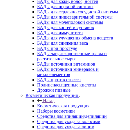
БАДы для кожи, волос, ногтей
БАДы для нервной системы
БАДы для сердечно сосудистой системы
БАДы для пищеварительной системы
БАДы для мочеполовой системы
БАДы для костей и суставов
БАДы для иммунитета
БАДы для улучшения обмена веществ
БАДы для снижения веса
БАДы при простуде
БАДы чаи, лекарственные травы и
растительное сырье
БАДы источники витаминов
БАДы источники минералов и
микроэлементов
БАДы против стресса
Полиненасыщенные кислоты
Дрожжи пивные
Косметическая продукция
Назад
Косметическая продукция
Наборы косметики
Средства для эпиляции/депиляции
Средства для ухода за волосами
Средства для ухода за лицом