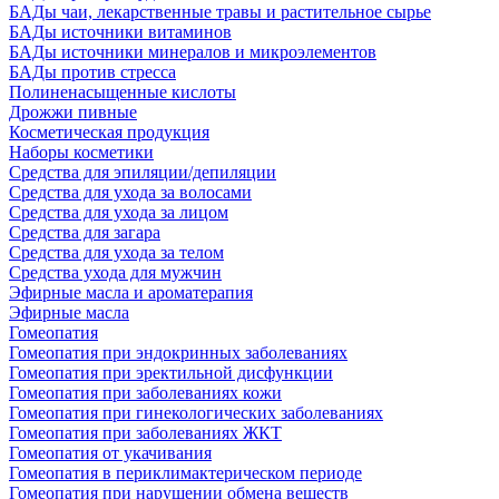
БАДы чаи, лекарственные травы и растительное сырье
БАДы источники витаминов
БАДы источники минералов и микроэлементов
БАДы против стресса
Полиненасыщенные кислоты
Дрожжи пивные
Косметическая продукция
Наборы косметики
Средства для эпиляции/депиляции
Средства для ухода за волосами
Средства для ухода за лицом
Средства для загара
Средства для ухода за телом
Средства ухода для мужчин
Эфирные масла и ароматерапия
Эфирные масла
Гомеопатия
Гомеопатия при эндокринных заболеваниях
Гомеопатия при эректильной дисфункции
Гомеопатия при заболеваниях кожи
Гомеопатия при гинекологических заболеваниях
Гомеопатия при заболеваниях ЖКТ
Гомеопатия от укачивания
Гомеопатия в периклимактерическом периоде
Гомеопатия при нарушении обмена веществ