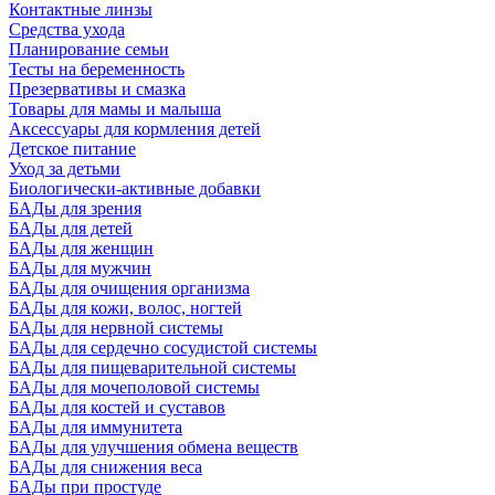
Контактные линзы
Средства ухода
Планирование семьи
Тесты на беременность
Презервативы и смазка
Товары для мамы и малыша
Аксессуары для кормления детей
Детское питание
Уход за детьми
Биологически-активные добавки
БАДы для зрения
БАДы для детей
БАДы для женщин
БАДы для мужчин
БАДы для очищения организма
БАДы для кожи, волос, ногтей
БАДы для нервной системы
БАДы для сердечно сосудистой системы
БАДы для пищеварительной системы
БАДы для мочеполовой системы
БАДы для костей и суставов
БАДы для иммунитета
БАДы для улучшения обмена веществ
БАДы для снижения веса
БАДы при простуде