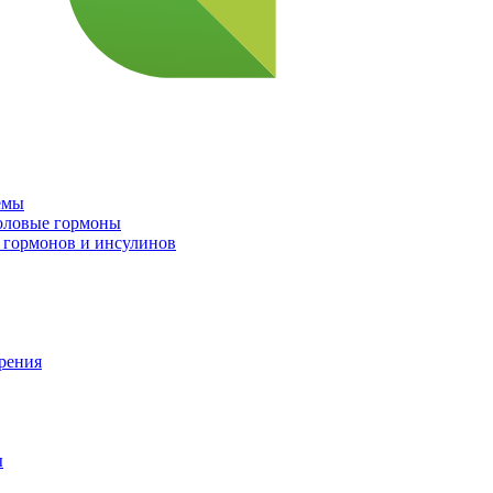
емы
половые гормоны
 гормонов и инсулинов
орения
ы