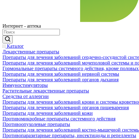
Интернет - аптека
Каталог
Лекарственные препараты
Препараты для лечения заболеваний сердечно-сосудистой сист
Препараты для лечения заболеваний мочеполовой системы и 
Гормональные препараты системного действия, кроме половых
Препараты для лечения заболеваний нервной системы
Препараты для лечения заболеваний органов дыхания
Иммуностимуляторы
Растительные лекарственные препараты
Средства от аллергии
Препараты для лечения заболеваний крови и системы кроветв
Препараты для лечения заболеваний органов пищеварения
Препараты для лечения заболеваний кожи
Противомикробные препараты системного действия
Противоопухолевые препараты
Препараты для лечения заболеваний костно-мышечной систем
Противопаразитарные препараты, инсектициды и репелленты