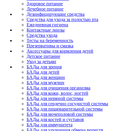
Здоровое питание
Лечебное питание
Дезинфицирующие средства
Средства для ухода за полостью рта
Ежедневная гигиена
Контактные линзы
Средства ухода
Тесты на беременность
Презервативы и смазка
Аксессуары для кормления детей
Детское питание
Уход за детьми
БАДы для зрения
БАДы для детей
БАДы для женщин
БАДы для мужчин
БАДы для очищения организма
БАДы для кожи, волос, ногтей
БАДы для нервной системы
БАДы для сердечно сосудистой системы
БАДы для пищеварительной системы
БАДы для мочеполовой системы
БАДы для костей и суставов
БАДы для иммунитета
БАДы для улучшения обмена веществ