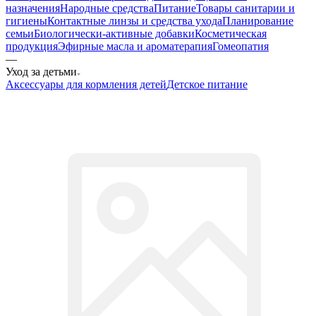
назначения
Народные средства
Питание
Товары санитарии и
гигиены
Контактные линзы и средства ухода
Планирование
семьи
Биологически-активные добавки
Косметическая
продукция
Эфирные масла и ароматерапия
Гомеопатия
—
Уход за детьми
Аксессуары для кормления детей
Детское питание