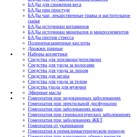
БАДы для снижения веса
БАДы при простуде
БАДы чаи, лекарственные травы и растительное
сырье
БАДы источники витаминов
БАДы источники минералов и микроэлементов
БАДы против стресса
Полиненасыщенные кислоты
Дрожжи пивные
Наборы косметики
Средства для эпиляции/депиляции
Средства для ухода за волосами
Средства для ухода за лицом
Средства для загара
Средства для ухода за телом
Средства ухода для мужчин
Эфирные масла
Гомеопатия при эндокринных заболеваниях
Гомеопатия при эректильной дисфункции
Гомеопатия при заболеваниях кожи
Гомеопатия при гинекологических заболеваниях
Гомеопатия при заболеваниях ЖКТ
Гомеопатия от укачивания
Гомеопатия в периклимактерическом периоде
Гомеопатия при нарушении обмена веществ