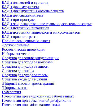
БАДы для костей и суставов
БАДы для иммунитета
БАДы для улучшения обмена веществ
БАДы для снижения веса
БАДы при простуде
БАДы чаи, лекарственные травы и растительное сырье
БАДы источники витаминов
БАДы источники минералов и микроэлементов
БАДы против стресса
Полиненасыщенные кислоты
Дрожжи пивные
Косметическая продукция
Наборы косметики
Средства для эпиляции/депиляции
Средства для ухода за волосами
Средства для ухода за лицом
Средства для загара
Средства для ухода за телом
Средства ухода для мужчин
Эфирные масла и ароматерапия
Эфирные масла
Гомеопатия
Гомеопатия при эндокринных заболеваниях
Гомеопатия при эректильной дисфункции
Гомеопатия при заболеваниях кожи