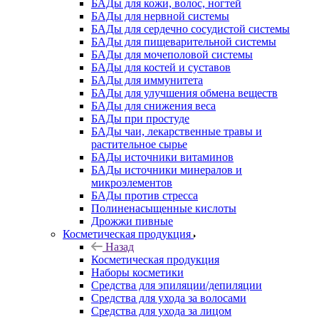
БАДы для кожи, волос, ногтей
БАДы для нервной системы
БАДы для сердечно сосудистой системы
БАДы для пищеварительной системы
БАДы для мочеполовой системы
БАДы для костей и суставов
БАДы для иммунитета
БАДы для улучшения обмена веществ
БАДы для снижения веса
БАДы при простуде
БАДы чаи, лекарственные травы и
растительное сырье
БАДы источники витаминов
БАДы источники минералов и
микроэлементов
БАДы против стресса
Полиненасыщенные кислоты
Дрожжи пивные
Косметическая продукция
Назад
Косметическая продукция
Наборы косметики
Средства для эпиляции/депиляции
Средства для ухода за волосами
Средства для ухода за лицом