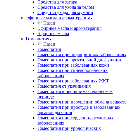
Средства для загара
Средства для ухода за телом
Средства ухода для мужчин
Эфирные масла и ароматерапия
Назад
Эфирные масла и ароматерапия
Эфирные масла
Гомеопатия
Назад
Гомеопатия
Гомеопатия при эндокринных заболеваниях
Гомеопатия при эректильной дисфункции
Гомеопатия при заболеваниях кожи
Гомеопатия при гинекологических
заболеваниях
Гомеопатия при заболеваниях ЖКТ
Гомеопатия от укачивания
Гомеопатия в периклимактерическом
периоде
Гомеопатия при нарушении обмена веществ
Гомеопатия при простуде и заболеваниях
органов дыхания
Гомеопатия при сердечно-сосудистых
заболеваниях
Гомеопатия при урологических