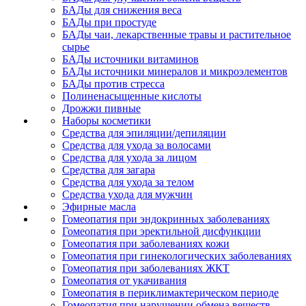
БАДы для снижения веса
БАДы при простуде
БАДы чаи, лекарственные травы и растительное
сырье
БАДы источники витаминов
БАДы источники минералов и микроэлементов
БАДы против стресса
Полиненасыщенные кислоты
Дрожжи пивные
Наборы косметики
Средства для эпиляции/депиляции
Средства для ухода за волосами
Средства для ухода за лицом
Средства для загара
Средства для ухода за телом
Средства ухода для мужчин
Эфирные масла
Гомеопатия при эндокринных заболеваниях
Гомеопатия при эректильной дисфункции
Гомеопатия при заболеваниях кожи
Гомеопатия при гинекологических заболеваниях
Гомеопатия при заболеваниях ЖКТ
Гомеопатия от укачивания
Гомеопатия в периклимактерическом периоде
Гомеопатия при нарушении обмена веществ