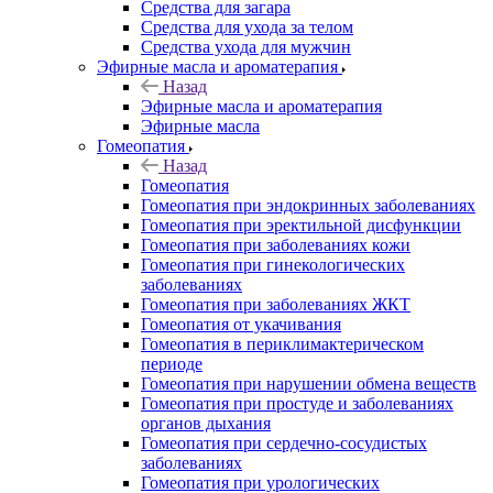
Средства для загара
Средства для ухода за телом
Средства ухода для мужчин
Эфирные масла и ароматерапия
Назад
Эфирные масла и ароматерапия
Эфирные масла
Гомеопатия
Назад
Гомеопатия
Гомеопатия при эндокринных заболеваниях
Гомеопатия при эректильной дисфункции
Гомеопатия при заболеваниях кожи
Гомеопатия при гинекологических
заболеваниях
Гомеопатия при заболеваниях ЖКТ
Гомеопатия от укачивания
Гомеопатия в периклимактерическом
периоде
Гомеопатия при нарушении обмена веществ
Гомеопатия при простуде и заболеваниях
органов дыхания
Гомеопатия при сердечно-сосудистых
заболеваниях
Гомеопатия при урологических