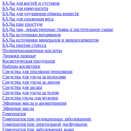
БАДы для костей и суставов
БАДы для иммунитета
БАДы для улучшения обмена веществ
БАДы для снижения веса
БАДы при простуде
БАДы чаи, лекарственные травы и растительное сырье
БАДы источники витаминов
БАДы источники минералов и микроэлементов
БАДы против стресса
Полиненасыщенные кислоты
Дрожжи пивные
Косметическая продукция
Наборы косметики
Средства для эпиляции/депиляции
Средства для ухода за волосами
Средства для ухода за лицом
Средства для загара
Средства для ухода за телом
Средства ухода для мужчин
Эфирные масла и ароматерапия
Эфирные масла
Гомеопатия
Гомеопатия при эндокринных заболеваниях
Гомеопатия при эректильной дисфункции
Гомеопатия при заболеваниях кожи