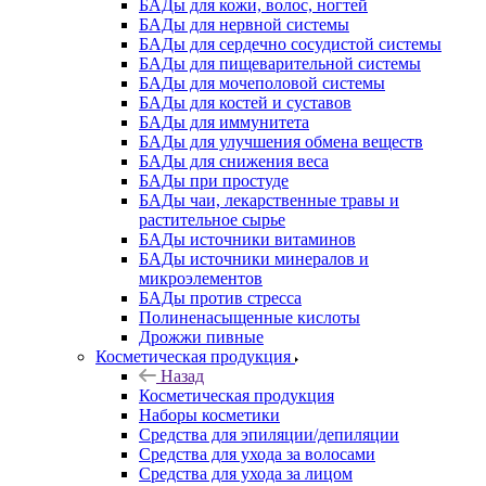
БАДы для кожи, волос, ногтей
БАДы для нервной системы
БАДы для сердечно сосудистой системы
БАДы для пищеварительной системы
БАДы для мочеполовой системы
БАДы для костей и суставов
БАДы для иммунитета
БАДы для улучшения обмена веществ
БАДы для снижения веса
БАДы при простуде
БАДы чаи, лекарственные травы и
растительное сырье
БАДы источники витаминов
БАДы источники минералов и
микроэлементов
БАДы против стресса
Полиненасыщенные кислоты
Дрожжи пивные
Косметическая продукция
Назад
Косметическая продукция
Наборы косметики
Средства для эпиляции/депиляции
Средства для ухода за волосами
Средства для ухода за лицом