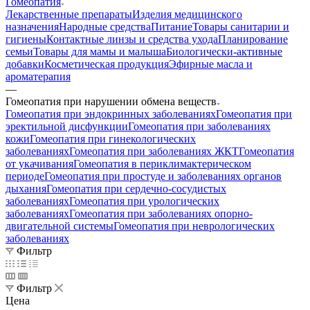
Гомеопатия
Лекарственные препараты
Изделия медицинского
назначения
Народные средства
Питание
Товары санитарии и
гигиены
Контактные линзы и средства ухода
Планирование
семьи
Товары для мамы и малыша
Биологически-активные
добавки
Косметическая продукция
Эфирные масла и
ароматерапия
—
Гомеопатия при нарушении обмена веществ
Гомеопатия при эндокринных заболеваниях
Гомеопатия при
эректильной дисфункции
Гомеопатия при заболеваниях
кожи
Гомеопатия при гинекологических
заболеваниях
Гомеопатия при заболеваниях ЖКТ
Гомеопатия
от укачивания
Гомеопатия в периклимактерическом
периоде
Гомеопатия при простуде и заболеваниях органов
дыхания
Гомеопатия при сердечно-сосудистых
заболеваниях
Гомеопатия при урологических
заболеваниях
Гомеопатия при заболеваниях опорно-
двигательной системы
Гомеопатия при неврологических
заболеваниях
Фильтр
Фильтр
Цена