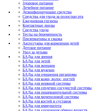
Здоровое питание
Лечебное питание
Дезинфицирующие средства
Средства для ухода за полостью рта
Ежедневная гигиена
Контактные линзы
Средства ухода
Тесты на беременность
Презервативы и смазка
Аксессуары для кормления детей
Детское питание
Уход за детьми
БАДы для зрения
БАДы для детей
БАДы для женщин
БАДы для мужчин
БАДы для очищения организма
БАДы для кожи, волос, ногтей
БАДы для нервной системы
БАДы для сердечно сосудистой системы
БАДы для пищеварительной системы
БАДы для мочеполовой системы
БАДы для костей и суставов
БАДы для иммунитета
БАДы для улучшения обмена веществ