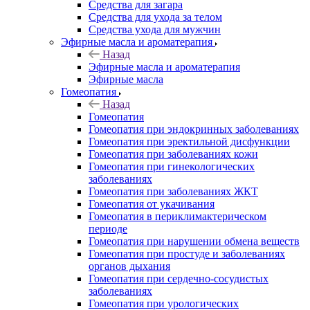
Средства для загара
Средства для ухода за телом
Средства ухода для мужчин
Эфирные масла и ароматерапия
Назад
Эфирные масла и ароматерапия
Эфирные масла
Гомеопатия
Назад
Гомеопатия
Гомеопатия при эндокринных заболеваниях
Гомеопатия при эректильной дисфункции
Гомеопатия при заболеваниях кожи
Гомеопатия при гинекологических
заболеваниях
Гомеопатия при заболеваниях ЖКТ
Гомеопатия от укачивания
Гомеопатия в периклимактерическом
периоде
Гомеопатия при нарушении обмена веществ
Гомеопатия при простуде и заболеваниях
органов дыхания
Гомеопатия при сердечно-сосудистых
заболеваниях
Гомеопатия при урологических