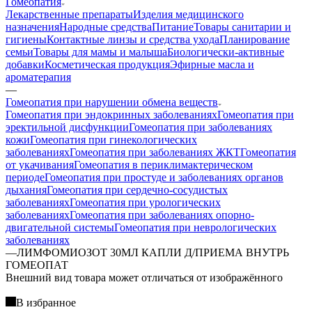
Гомеопатия
Лекарственные препараты
Изделия медицинского
назначения
Народные средства
Питание
Товары санитарии и
гигиены
Контактные линзы и средства ухода
Планирование
семьи
Товары для мамы и малыша
Биологически-активные
добавки
Косметическая продукция
Эфирные масла и
ароматерапия
—
Гомеопатия при нарушении обмена веществ
Гомеопатия при эндокринных заболеваниях
Гомеопатия при
эректильной дисфункции
Гомеопатия при заболеваниях
кожи
Гомеопатия при гинекологических
заболеваниях
Гомеопатия при заболеваниях ЖКТ
Гомеопатия
от укачивания
Гомеопатия в периклимактерическом
периоде
Гомеопатия при простуде и заболеваниях органов
дыхания
Гомеопатия при сердечно-сосудистых
заболеваниях
Гомеопатия при урологических
заболеваниях
Гомеопатия при заболеваниях опорно-
двигательной системы
Гомеопатия при неврологических
заболеваниях
—
ЛИМФОМИОЗОТ 30МЛ КАПЛИ Д/ПРИЕМА ВНУТРЬ
ГОМЕОПАТ
Bнешний вид товара может отличаться от изображённого
В избранное