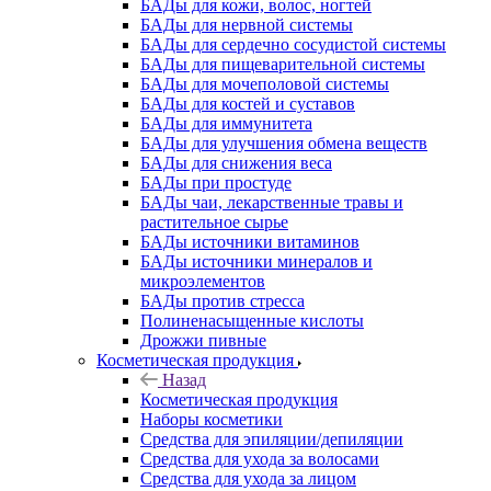
БАДы для кожи, волос, ногтей
БАДы для нервной системы
БАДы для сердечно сосудистой системы
БАДы для пищеварительной системы
БАДы для мочеполовой системы
БАДы для костей и суставов
БАДы для иммунитета
БАДы для улучшения обмена веществ
БАДы для снижения веса
БАДы при простуде
БАДы чаи, лекарственные травы и
растительное сырье
БАДы источники витаминов
БАДы источники минералов и
микроэлементов
БАДы против стресса
Полиненасыщенные кислоты
Дрожжи пивные
Косметическая продукция
Назад
Косметическая продукция
Наборы косметики
Средства для эпиляции/депиляции
Средства для ухода за волосами
Средства для ухода за лицом