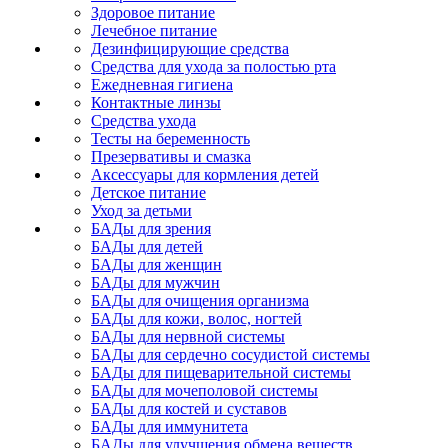
Здоровое питание
Лечебное питание
Дезинфицирующие средства
Средства для ухода за полостью рта
Ежедневная гигиена
Контактные линзы
Средства ухода
Тесты на беременность
Презервативы и смазка
Аксессуары для кормления детей
Детское питание
Уход за детьми
БАДы для зрения
БАДы для детей
БАДы для женщин
БАДы для мужчин
БАДы для очищения организма
БАДы для кожи, волос, ногтей
БАДы для нервной системы
БАДы для сердечно сосудистой системы
БАДы для пищеварительной системы
БАДы для мочеполовой системы
БАДы для костей и суставов
БАДы для иммунитета
БАДы для улучшения обмена веществ