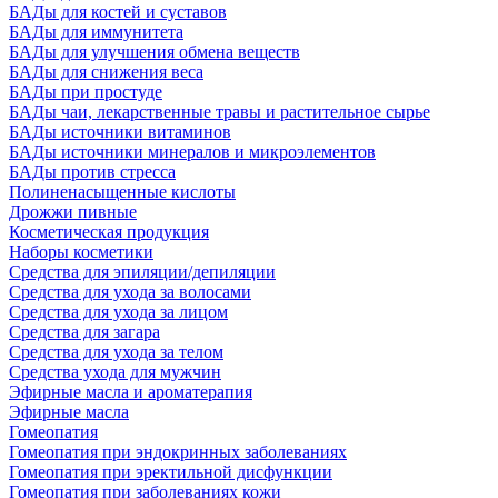
БАДы для костей и суставов
БАДы для иммунитета
БАДы для улучшения обмена веществ
БАДы для снижения веса
БАДы при простуде
БАДы чаи, лекарственные травы и растительное сырье
БАДы источники витаминов
БАДы источники минералов и микроэлементов
БАДы против стресса
Полиненасыщенные кислоты
Дрожжи пивные
Косметическая продукция
Наборы косметики
Средства для эпиляции/депиляции
Средства для ухода за волосами
Средства для ухода за лицом
Средства для загара
Средства для ухода за телом
Средства ухода для мужчин
Эфирные масла и ароматерапия
Эфирные масла
Гомеопатия
Гомеопатия при эндокринных заболеваниях
Гомеопатия при эректильной дисфункции
Гомеопатия при заболеваниях кожи