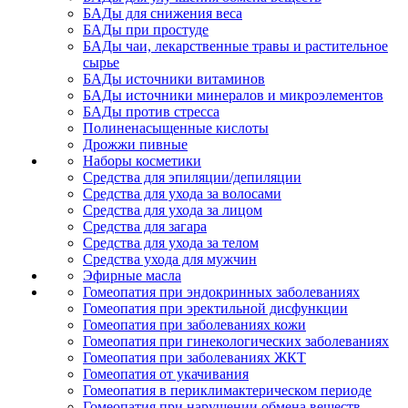
БАДы для снижения веса
БАДы при простуде
БАДы чаи, лекарственные травы и растительное
сырье
БАДы источники витаминов
БАДы источники минералов и микроэлементов
БАДы против стресса
Полиненасыщенные кислоты
Дрожжи пивные
Наборы косметики
Средства для эпиляции/депиляции
Средства для ухода за волосами
Средства для ухода за лицом
Средства для загара
Средства для ухода за телом
Средства ухода для мужчин
Эфирные масла
Гомеопатия при эндокринных заболеваниях
Гомеопатия при эректильной дисфункции
Гомеопатия при заболеваниях кожи
Гомеопатия при гинекологических заболеваниях
Гомеопатия при заболеваниях ЖКТ
Гомеопатия от укачивания
Гомеопатия в периклимактерическом периоде
Гомеопатия при нарушении обмена веществ