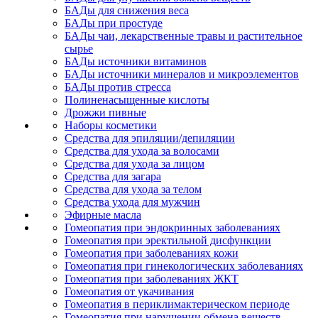
БАДы для снижения веса
БАДы при простуде
БАДы чаи, лекарственные травы и растительное
сырье
БАДы источники витаминов
БАДы источники минералов и микроэлементов
БАДы против стресса
Полиненасыщенные кислоты
Дрожжи пивные
Наборы косметики
Средства для эпиляции/депиляции
Средства для ухода за волосами
Средства для ухода за лицом
Средства для загара
Средства для ухода за телом
Средства ухода для мужчин
Эфирные масла
Гомеопатия при эндокринных заболеваниях
Гомеопатия при эректильной дисфункции
Гомеопатия при заболеваниях кожи
Гомеопатия при гинекологических заболеваниях
Гомеопатия при заболеваниях ЖКТ
Гомеопатия от укачивания
Гомеопатия в периклимактерическом периоде
Гомеопатия при нарушении обмена веществ