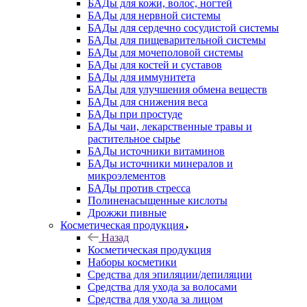
БАДы для кожи, волос, ногтей
БАДы для нервной системы
БАДы для сердечно сосудистой системы
БАДы для пищеварительной системы
БАДы для мочеполовой системы
БАДы для костей и суставов
БАДы для иммунитета
БАДы для улучшения обмена веществ
БАДы для снижения веса
БАДы при простуде
БАДы чаи, лекарственные травы и
растительное сырье
БАДы источники витаминов
БАДы источники минералов и
микроэлементов
БАДы против стресса
Полиненасыщенные кислоты
Дрожжи пивные
Косметическая продукция
Назад
Косметическая продукция
Наборы косметики
Средства для эпиляции/депиляции
Средства для ухода за волосами
Средства для ухода за лицом