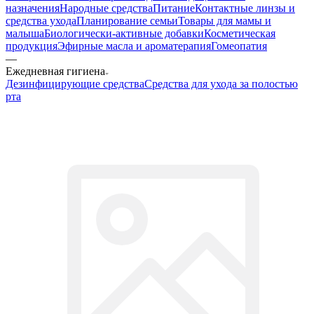
назначения
Народные средства
Питание
Контактные линзы и
средства ухода
Планирование семьи
Товары для мамы и
малыша
Биологически-активные добавки
Косметическая
продукция
Эфирные масла и ароматерапия
Гомеопатия
—
Ежедневная гигиена
Дезинфицирующие средства
Средства для ухода за полостью
рта