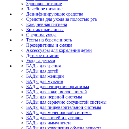
Здоровое питание
Лечебное питание
Дезинфицирующие средства
Средства для ухода за полостью рта
Ежедневная гигиена
Контактные линзы
Средства ухода
Тесты на беременность
Презервативы и смазка
Аксессуары для кормления детей
Детское питание
Уход за детьми
БАДы для зрения
БАДы для детей
БАДы для женщин
БАДы для мужчин
БАДы для очищения организма
БАДы для кожи, волос, ногтей
БАДы для нервной системы
БАДы для сердечно сосудистой системы
БАДы для пищеварительной системы
БАДы для мочеполовой системы
БАДы для костей и суставов
БАДы для иммунитета
БАДы для улучшения обмена веществ