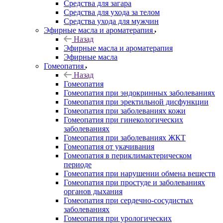
Средства для загара
Средства для ухода за телом
Средства ухода для мужчин
Эфирные масла и ароматерапия
Назад
Эфирные масла и ароматерапия
Эфирные масла
Гомеопатия
Назад
Гомеопатия
Гомеопатия при эндокринных заболеваниях
Гомеопатия при эректильной дисфункции
Гомеопатия при заболеваниях кожи
Гомеопатия при гинекологических
заболеваниях
Гомеопатия при заболеваниях ЖКТ
Гомеопатия от укачивания
Гомеопатия в периклимактерическом
периоде
Гомеопатия при нарушении обмена веществ
Гомеопатия при простуде и заболеваниях
органов дыхания
Гомеопатия при сердечно-сосудистых
заболеваниях
Гомеопатия при урологических