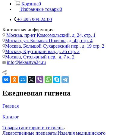
Корзина
0
Избранные товары
0
+7 495 909-24-00
Контактная информация
Москва, пр-кт Комсомольский, д. 24, стр. 1
Москва, ул. Большая Полянка, д. 42, стр. 4
Москва, Большой Сухаревский пер., д. 19 стр. 2
Москва, Крутицкий вал, д. 26 стр. 2
Москва, Столярный пер., д. 7 к. 2
info@lekarstva24.ru
Ежедневная гигиена
Главная
—
Каталог
—
Товары санитарии и гигиены
Лекарственные препараты
Изделия медицинского