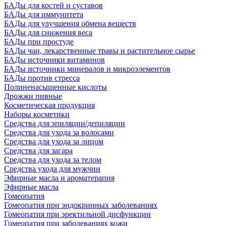
БАДы для костей и суставов
БАДы для иммунитета
БАДы для улучшения обмена веществ
БАДы для снижения веса
БАДы при простуде
БАДы чаи, лекарственные травы и растительное сырье
БАДы источники витаминов
БАДы источники минералов и микроэлементов
БАДы против стресса
Полиненасыщенные кислоты
Дрожжи пивные
Косметическая продукция
Наборы косметики
Средства для эпиляции/депиляции
Средства для ухода за волосами
Средства для ухода за лицом
Средства для загара
Средства для ухода за телом
Средства ухода для мужчин
Эфирные масла и ароматерапия
Эфирные масла
Гомеопатия
Гомеопатия при эндокринных заболеваниях
Гомеопатия при эректильной дисфункции
Гомеопатия при заболеваниях кожи