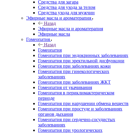
Средства для загара
Средства для ухода за телом
Средства ухода для мужчин
Эфирные масла и ароматерапия
Назад
Эфирные масла и ароматерапия
Эфирные масла
Гомеопатия
Назад
Гомеопатия
Гомеопатия при эндокринных заболеваниях
Гомеопатия при эректильной дисфункции
Гомеопатия при заболеваниях кожи
Гомеопатия при гинекологических
заболеваниях
Гомеопатия при заболеваниях ЖКТ
Гомеопатия от укачивания
Гомеопатия в периклимактерическом
периоде
Гомеопатия при нарушении обмена веществ
Гомеопатия при простуде и заболеваниях
органов дыхания
Гомеопатия при сердечно-сосудистых
заболеваниях
Гомеопатия при урологических