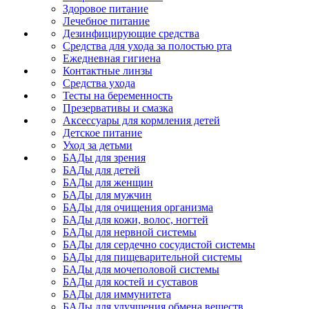
Здоровое питание
Лечебное питание
Дезинфицирующие средства
Средства для ухода за полостью рта
Ежедневная гигиена
Контактные линзы
Средства ухода
Тесты на беременность
Презервативы и смазка
Аксессуары для кормления детей
Детское питание
Уход за детьми
БАДы для зрения
БАДы для детей
БАДы для женщин
БАДы для мужчин
БАДы для очищения организма
БАДы для кожи, волос, ногтей
БАДы для нервной системы
БАДы для сердечно сосудистой системы
БАДы для пищеварительной системы
БАДы для мочеполовой системы
БАДы для костей и суставов
БАДы для иммунитета
БАДы для улучшения обмена веществ