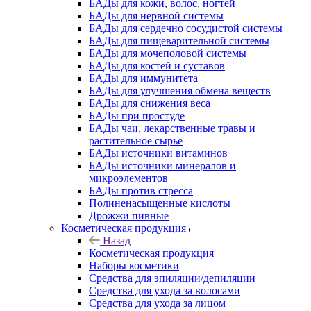
БАДы для кожи, волос, ногтей
БАДы для нервной системы
БАДы для сердечно сосудистой системы
БАДы для пищеварительной системы
БАДы для мочеполовой системы
БАДы для костей и суставов
БАДы для иммунитета
БАДы для улучшения обмена веществ
БАДы для снижения веса
БАДы при простуде
БАДы чаи, лекарственные травы и
растительное сырье
БАДы источники витаминов
БАДы источники минералов и
микроэлементов
БАДы против стресса
Полиненасыщенные кислоты
Дрожжи пивные
Косметическая продукция
Назад
Косметическая продукция
Наборы косметики
Средства для эпиляции/депиляции
Средства для ухода за волосами
Средства для ухода за лицом