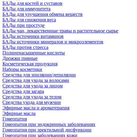
БАДы для костей и суставов
БАДы для иммунитета
БАДы для улучшения обмена веществ
БАДы для снижения веса
БАДы при простуде
БАДы чаи, лекарственные травы и растительное сырье
БАДы источники витаминов
БАДы источники минералов и микроэлементов
БАДы против стресса
Полиненасыщенные кислоты
Дрожжи пивные
Косметическая продукция
Наборы косметики
Средства для эпиляции/депиляции
Средства для ухода за волосами
Средства для ухода за лицом
Средства для загара
Средства для ухода за телом
Средства ухода для мужчин
Эфирные масла и ароматерапия
Эфирные масла
Гомеопатия
Гомеопатия при эндокринных заболеваниях
Гомеопатия при эректильной дисфункции
Гомеопатия при заболеваниях кожи