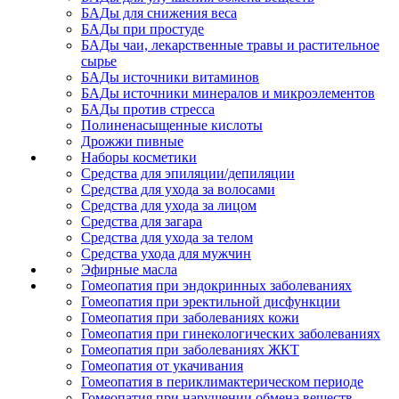
БАДы для снижения веса
БАДы при простуде
БАДы чаи, лекарственные травы и растительное
сырье
БАДы источники витаминов
БАДы источники минералов и микроэлементов
БАДы против стресса
Полиненасыщенные кислоты
Дрожжи пивные
Наборы косметики
Средства для эпиляции/депиляции
Средства для ухода за волосами
Средства для ухода за лицом
Средства для загара
Средства для ухода за телом
Средства ухода для мужчин
Эфирные масла
Гомеопатия при эндокринных заболеваниях
Гомеопатия при эректильной дисфункции
Гомеопатия при заболеваниях кожи
Гомеопатия при гинекологических заболеваниях
Гомеопатия при заболеваниях ЖКТ
Гомеопатия от укачивания
Гомеопатия в периклимактерическом периоде
Гомеопатия при нарушении обмена веществ