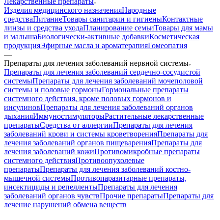
Лекарственные препараты
Изделия медицинского назначения
Народные
средства
Питание
Товары санитарии и гигиены
Контактные
линзы и средства ухода
Планирование семьи
Товары для мамы
и малыша
Биологически-активные добавки
Косметическая
продукция
Эфирные масла и ароматерапия
Гомеопатия
—
Препараты для лечения заболеваний нервной системы
Препараты для лечения заболеваний сердечно-сосудистой
системы
Препараты для лечения заболеваний мочеполовой
системы и половые гормоны
Гормональные препараты
системного действия, кроме половых гормонов и
инсулинов
Препараты для лечения заболеваний органов
дыхания
Иммуностимуляторы
Растительные лекарственные
препараты
Средства от аллергии
Препараты для лечения
заболеваний крови и системы кроветворения
Препараты для
лечения заболеваний органов пищеварения
Препараты для
лечения заболеваний кожи
Противомикробные препараты
системного действия
Противоопухолевые
препараты
Препараты для лечения заболеваний костно-
мышечной системы
Противопаразитарные препараты,
инсектициды и репелленты
Препараты для лечения
заболеваний органов чувств
Прочие препараты
Препараты для
лечение нарушений обмена веществ