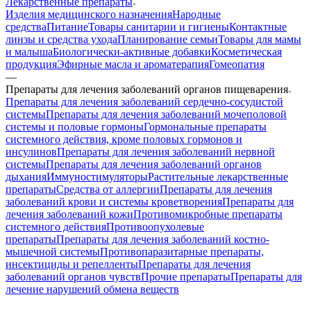
Лекарственные препараты
Изделия медицинского назначения
Народные
средства
Питание
Товары санитарии и гигиены
Контактные
линзы и средства ухода
Планирование семьи
Товары для мамы
и малыша
Биологически-активные добавки
Косметическая
продукция
Эфирные масла и ароматерапия
Гомеопатия
—
Препараты для лечения заболеваний органов пищеварения
Препараты для лечения заболеваний сердечно-сосудистой
системы
Препараты для лечения заболеваний мочеполовой
системы и половые гормоны
Гормональные препараты
системного действия, кроме половых гормонов и
инсулинов
Препараты для лечения заболеваний нервной
системы
Препараты для лечения заболеваний органов
дыхания
Иммуностимуляторы
Растительные лекарственные
препараты
Средства от аллергии
Препараты для лечения
заболеваний крови и системы кроветворения
Препараты для
лечения заболеваний кожи
Противомикробные препараты
системного действия
Противоопухолевые
препараты
Препараты для лечения заболеваний костно-
мышечной системы
Противопаразитарные препараты,
инсектициды и репелленты
Препараты для лечения
заболеваний органов чувств
Прочие препараты
Препараты для
лечение нарушений обмена веществ