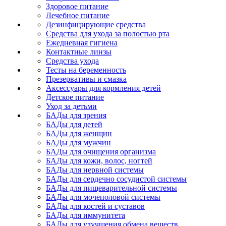
Здоровое питание
Лечебное питание
Дезинфицирующие средства
Средства для ухода за полостью рта
Ежедневная гигиена
Контактные линзы
Средства ухода
Тесты на беременность
Презервативы и смазка
Аксессуары для кормления детей
Детское питание
Уход за детьми
БАДы для зрения
БАДы для детей
БАДы для женщин
БАДы для мужчин
БАДы для очищения организма
БАДы для кожи, волос, ногтей
БАДы для нервной системы
БАДы для сердечно сосудистой системы
БАДы для пищеварительной системы
БАДы для мочеполовой системы
БАДы для костей и суставов
БАДы для иммунитета
БАДы для улучшения обмена веществ