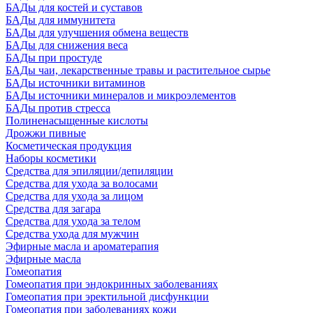
БАДы для костей и суставов
БАДы для иммунитета
БАДы для улучшения обмена веществ
БАДы для снижения веса
БАДы при простуде
БАДы чаи, лекарственные травы и растительное сырье
БАДы источники витаминов
БАДы источники минералов и микроэлементов
БАДы против стресса
Полиненасыщенные кислоты
Дрожжи пивные
Косметическая продукция
Наборы косметики
Средства для эпиляции/депиляции
Средства для ухода за волосами
Средства для ухода за лицом
Средства для загара
Средства для ухода за телом
Средства ухода для мужчин
Эфирные масла и ароматерапия
Эфирные масла
Гомеопатия
Гомеопатия при эндокринных заболеваниях
Гомеопатия при эректильной дисфункции
Гомеопатия при заболеваниях кожи