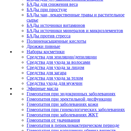
БАДы для снижения веса
БАДы при простуде
БАДы чаи, лекарственные травы и растительное
сырье
БАДы источники витаминов
БАДы источники минералов и микроэлементов
БАДы против стресса
Полиненасыщенные кислоты
Дрожжи пивные
Наборы косметики
Средства для эпиляции/депиляции
Средства для ухода за волосами
Средства для ухода за лицом
Средства для загара
Средства для ухода за телом
Средства ухода для мужчин
Эфирные масла
Гомеопатия при эндокринных заболеваниях
Гомеопатия при эректильной дисфункции
Гомеопатия при заболеваниях кожи
Гомеопатия при гинекологических заболеваниях
Гомеопатия при заболеваниях ЖКТ
Гомеопатия от укачивания
Гомеопатия в периклимактерическом периоде
Гомеопатия при нарушении обмена веществ