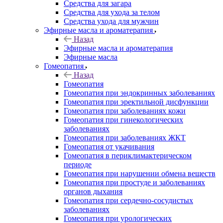
Средства для загара
Средства для ухода за телом
Средства ухода для мужчин
Эфирные масла и ароматерапия
Назад
Эфирные масла и ароматерапия
Эфирные масла
Гомеопатия
Назад
Гомеопатия
Гомеопатия при эндокринных заболеваниях
Гомеопатия при эректильной дисфункции
Гомеопатия при заболеваниях кожи
Гомеопатия при гинекологических
заболеваниях
Гомеопатия при заболеваниях ЖКТ
Гомеопатия от укачивания
Гомеопатия в периклимактерическом
периоде
Гомеопатия при нарушении обмена веществ
Гомеопатия при простуде и заболеваниях
органов дыхания
Гомеопатия при сердечно-сосудистых
заболеваниях
Гомеопатия при урологических