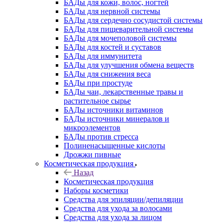
БАДы для кожи, волос, ногтей
БАДы для нервной системы
БАДы для сердечно сосудистой системы
БАДы для пищеварительной системы
БАДы для мочеполовой системы
БАДы для костей и суставов
БАДы для иммунитета
БАДы для улучшения обмена веществ
БАДы для снижения веса
БАДы при простуде
БАДы чаи, лекарственные травы и
растительное сырье
БАДы источники витаминов
БАДы источники минералов и
микроэлементов
БАДы против стресса
Полиненасыщенные кислоты
Дрожжи пивные
Косметическая продукция
Назад
Косметическая продукция
Наборы косметики
Средства для эпиляции/депиляции
Средства для ухода за волосами
Средства для ухода за лицом