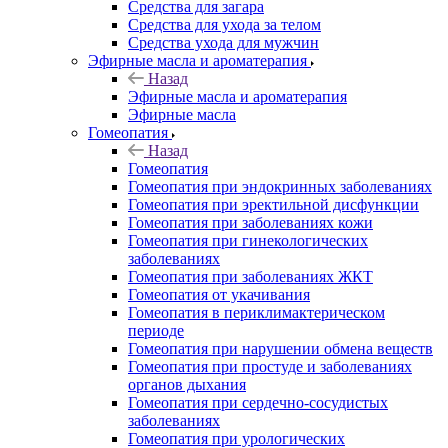
Средства для загара
Средства для ухода за телом
Средства ухода для мужчин
Эфирные масла и ароматерапия
Назад
Эфирные масла и ароматерапия
Эфирные масла
Гомеопатия
Назад
Гомеопатия
Гомеопатия при эндокринных заболеваниях
Гомеопатия при эректильной дисфункции
Гомеопатия при заболеваниях кожи
Гомеопатия при гинекологических
заболеваниях
Гомеопатия при заболеваниях ЖКТ
Гомеопатия от укачивания
Гомеопатия в периклимактерическом
периоде
Гомеопатия при нарушении обмена веществ
Гомеопатия при простуде и заболеваниях
органов дыхания
Гомеопатия при сердечно-сосудистых
заболеваниях
Гомеопатия при урологических