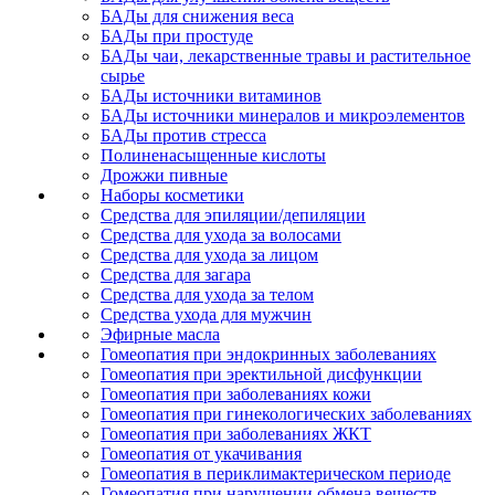
БАДы для снижения веса
БАДы при простуде
БАДы чаи, лекарственные травы и растительное
сырье
БАДы источники витаминов
БАДы источники минералов и микроэлементов
БАДы против стресса
Полиненасыщенные кислоты
Дрожжи пивные
Наборы косметики
Средства для эпиляции/депиляции
Средства для ухода за волосами
Средства для ухода за лицом
Средства для загара
Средства для ухода за телом
Средства ухода для мужчин
Эфирные масла
Гомеопатия при эндокринных заболеваниях
Гомеопатия при эректильной дисфункции
Гомеопатия при заболеваниях кожи
Гомеопатия при гинекологических заболеваниях
Гомеопатия при заболеваниях ЖКТ
Гомеопатия от укачивания
Гомеопатия в периклимактерическом периоде
Гомеопатия при нарушении обмена веществ