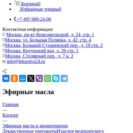
Корзина
0
Избранные товары
0
+7 495 909-24-00
Контактная информация
Москва, пр-кт Комсомольский, д. 24, стр. 1
Москва, ул. Большая Полянка, д. 42, стр. 4
Москва, Большой Сухаревский пер., д. 19 стр. 2
Москва, Крутицкий вал, д. 26 стр. 2
Москва, Столярный пер., д. 7 к. 2
info@lekarstva24.ru
Эфирные масла
Главная
—
Каталог
—
Эфирные масла и ароматерапия
Лекарственные препараты
Изделия медицинского