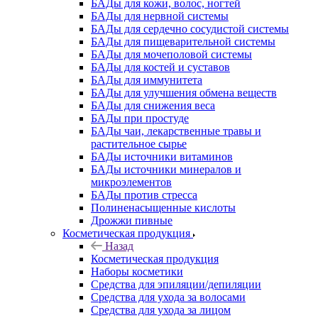
БАДы для кожи, волос, ногтей
БАДы для нервной системы
БАДы для сердечно сосудистой системы
БАДы для пищеварительной системы
БАДы для мочеполовой системы
БАДы для костей и суставов
БАДы для иммунитета
БАДы для улучшения обмена веществ
БАДы для снижения веса
БАДы при простуде
БАДы чаи, лекарственные травы и
растительное сырье
БАДы источники витаминов
БАДы источники минералов и
микроэлементов
БАДы против стресса
Полиненасыщенные кислоты
Дрожжи пивные
Косметическая продукция
Назад
Косметическая продукция
Наборы косметики
Средства для эпиляции/депиляции
Средства для ухода за волосами
Средства для ухода за лицом