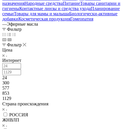
назначения
Народные средства
Питание
Товары санитарии и
гигиены
Контактные линзы и средства ухода
Планирование
семьи
Товары для мамы и малыша
Биологически-активные
добавки
Косметическая продукция
Гомеопатия
—
Эфирные масла
Фильтр
Фильтр
Цена
Интернет
24
300
577
853
1129
Страна происхождения
РОССИЯ
ЖНВЛП