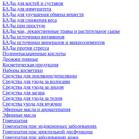
БАДы для костей и суставов
БАДы для иммунитета
БАДы для улучшения обмена веществ
БАДы для снижения веса
БАДы при простуде
БАДы чаи, лекарственные травы и растительное сырье
БАДы источники витаминов
БАДы источники минералов и микроэлементов
БАДы против стресса
Полиненасыщенные кислоты
Дрожжи пивные
Косметическая продукция
Наборы косметики
Средства для эпиляции/депиляции
Средства для ухода за волосами
Средства для ухода за лицом
Средства для загара
Средства для ухода за телом
Средства ухода для мужчин
Эфирные масла и ароматерапия
Эфирные масла
Гомеопатия
Гомеопатия при эндокринных заболеваниях
Гомеопатия при эректильной дисфункции
Гомеопатия при заболеваниях кожи