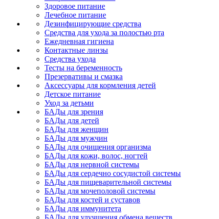
Здоровое питание
Лечебное питание
Дезинфицирующие средства
Средства для ухода за полостью рта
Ежедневная гигиена
Контактные линзы
Средства ухода
Тесты на беременность
Презервативы и смазка
Аксессуары для кормления детей
Детское питание
Уход за детьми
БАДы для зрения
БАДы для детей
БАДы для женщин
БАДы для мужчин
БАДы для очищения организма
БАДы для кожи, волос, ногтей
БАДы для нервной системы
БАДы для сердечно сосудистой системы
БАДы для пищеварительной системы
БАДы для мочеполовой системы
БАДы для костей и суставов
БАДы для иммунитета
БАДы для улучшения обмена веществ