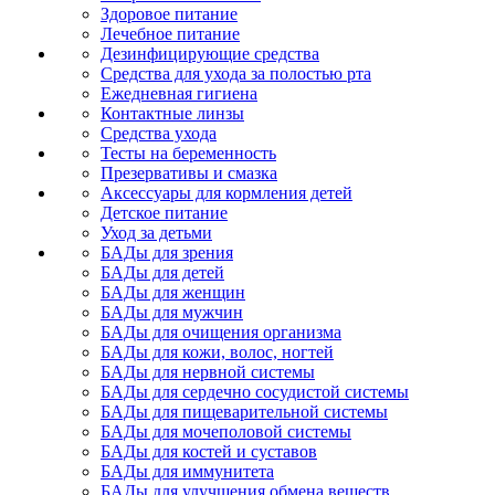
Здоровое питание
Лечебное питание
Дезинфицирующие средства
Средства для ухода за полостью рта
Ежедневная гигиена
Контактные линзы
Средства ухода
Тесты на беременность
Презервативы и смазка
Аксессуары для кормления детей
Детское питание
Уход за детьми
БАДы для зрения
БАДы для детей
БАДы для женщин
БАДы для мужчин
БАДы для очищения организма
БАДы для кожи, волос, ногтей
БАДы для нервной системы
БАДы для сердечно сосудистой системы
БАДы для пищеварительной системы
БАДы для мочеполовой системы
БАДы для костей и суставов
БАДы для иммунитета
БАДы для улучшения обмена веществ