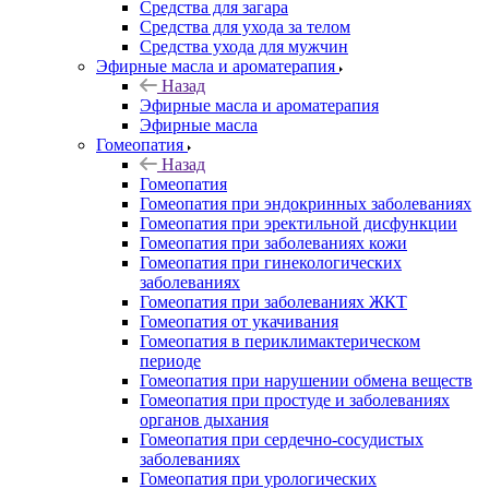
Средства для загара
Средства для ухода за телом
Средства ухода для мужчин
Эфирные масла и ароматерапия
Назад
Эфирные масла и ароматерапия
Эфирные масла
Гомеопатия
Назад
Гомеопатия
Гомеопатия при эндокринных заболеваниях
Гомеопатия при эректильной дисфункции
Гомеопатия при заболеваниях кожи
Гомеопатия при гинекологических
заболеваниях
Гомеопатия при заболеваниях ЖКТ
Гомеопатия от укачивания
Гомеопатия в периклимактерическом
периоде
Гомеопатия при нарушении обмена веществ
Гомеопатия при простуде и заболеваниях
органов дыхания
Гомеопатия при сердечно-сосудистых
заболеваниях
Гомеопатия при урологических