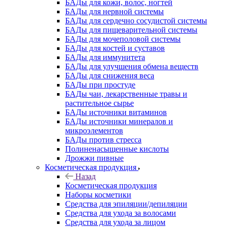
БАДы для кожи, волос, ногтей
БАДы для нервной системы
БАДы для сердечно сосудистой системы
БАДы для пищеварительной системы
БАДы для мочеполовой системы
БАДы для костей и суставов
БАДы для иммунитета
БАДы для улучшения обмена веществ
БАДы для снижения веса
БАДы при простуде
БАДы чаи, лекарственные травы и
растительное сырье
БАДы источники витаминов
БАДы источники минералов и
микроэлементов
БАДы против стресса
Полиненасыщенные кислоты
Дрожжи пивные
Косметическая продукция
Назад
Косметическая продукция
Наборы косметики
Средства для эпиляции/депиляции
Средства для ухода за волосами
Средства для ухода за лицом