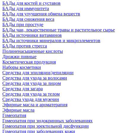
БАДы для костей и суставов
БАДы для иммунитета
БАДы для улучшения обмена веществ
БАДы для снижения веса
БАДы при простуде
БАДы чаи, лекарственные травы и растительное сырье
БАДы источники витаминов
БАДы источники минералов и микроэлементов
БАДы против стресса
Полиненасыщенные кислоты
Дрожжи пивные
Косметическая продукция
Наборы косметики
Средства для эпиляции/депиляции
Средства для ухода за волосами
Средства для ухода за лицом
Средства для загара
Средства для ухода за телом
Средства ухода для мужчин
Эфирные масла и ароматерапия
Эфирные масла
Гомеопатия
Гомеопатия при эндокринных заболеваниях
Гомеопатия при эректильной дисфункции
Гомеопатия при заболеваниях кожи