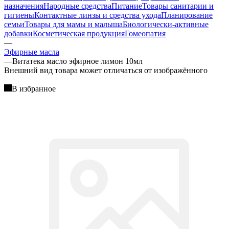
назначения
Народные средства
Питание
Товары санитарии и
гигиены
Контактные линзы и средства ухода
Планирование
семьи
Товары для мамы и малыша
Биологически-активные
добавки
Косметическая продукция
Гомеопатия
—
Эфирные масла
—
Витатека масло эфирное лимон 10мл
Bнешний вид товара может отличаться от изображённого
В избранное