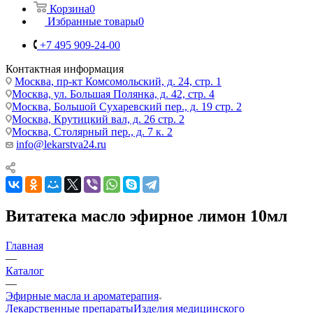
Корзина
0
Избранные товары
0
+7 495 909-24-00
Контактная информация
Москва, пр-кт Комсомольский, д. 24, стр. 1
Москва, ул. Большая Полянка, д. 42, стр. 4
Москва, Большой Сухаревский пер., д. 19 стр. 2
Москва, Крутицкий вал, д. 26 стр. 2
Москва, Столярный пер., д. 7 к. 2
info@lekarstva24.ru
Витатека масло эфирное лимон 10мл
Главная
—
Каталог
—
Эфирные масла и ароматерапия
Лекарственные препараты
Изделия медицинского