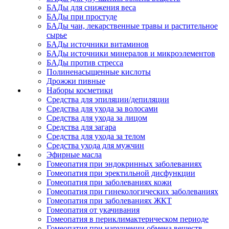
БАДы для снижения веса
БАДы при простуде
БАДы чаи, лекарственные травы и растительное
сырье
БАДы источники витаминов
БАДы источники минералов и микроэлементов
БАДы против стресса
Полиненасыщенные кислоты
Дрожжи пивные
Наборы косметики
Средства для эпиляции/депиляции
Средства для ухода за волосами
Средства для ухода за лицом
Средства для загара
Средства для ухода за телом
Средства ухода для мужчин
Эфирные масла
Гомеопатия при эндокринных заболеваниях
Гомеопатия при эректильной дисфункции
Гомеопатия при заболеваниях кожи
Гомеопатия при гинекологических заболеваниях
Гомеопатия при заболеваниях ЖКТ
Гомеопатия от укачивания
Гомеопатия в периклимактерическом периоде
Гомеопатия при нарушении обмена веществ