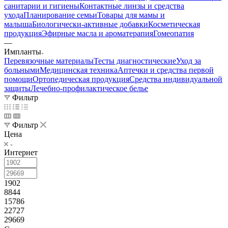
санитарии и гигиены
Контактные линзы и средства
ухода
Планирование семьи
Товары для мамы и
малыша
Биологически-активные добавки
Косметическая
продукция
Эфирные масла и ароматерапия
Гомеопатия
—
Импланты
Перевязочные материалы
Тесты диагностические
Уход за
больными
Медицинская техника
Аптечки и средства первой
помощи
Ортопедическая продукция
Средства индивидуальной
защиты
Лечебно-профилактическое белье
Фильтр
Фильтр
Цена
Интернет
1902
8844
15786
22727
29669