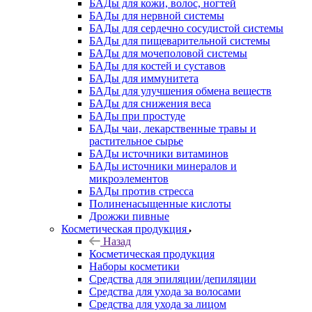
БАДы для кожи, волос, ногтей
БАДы для нервной системы
БАДы для сердечно сосудистой системы
БАДы для пищеварительной системы
БАДы для мочеполовой системы
БАДы для костей и суставов
БАДы для иммунитета
БАДы для улучшения обмена веществ
БАДы для снижения веса
БАДы при простуде
БАДы чаи, лекарственные травы и
растительное сырье
БАДы источники витаминов
БАДы источники минералов и
микроэлементов
БАДы против стресса
Полиненасыщенные кислоты
Дрожжи пивные
Косметическая продукция
Назад
Косметическая продукция
Наборы косметики
Средства для эпиляции/депиляции
Средства для ухода за волосами
Средства для ухода за лицом