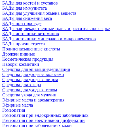
БАДы для костей и суставов
БАДы для иммунитета
БАДы для улучшения обмена веществ
БАДы для снижения веса
БАДы при простуде
БАДы чаи, лекарственные травы и растительное сырье
БАДы источники витаминов
БАДы источники минералов и микроэлементов
БАДы против стресса
Полиненасыщенные кислоты
Дрожжи пивные
Косметическая продукция
Наборы косметики
Средства для эпиляции/депиляции
Средства для ухода за волосами
Средства для ухода за лицом
Средства для загара
Средства для ухода за телом
Средства ухода для мужчин
Эфирные масла и ароматерапия
Эфирные масла
Гомеопатия
Гомеопатия при эндокринных заболеваниях
Гомеопатия при эректильной дисфункции
Гомеопатия при заболеваниях кожи