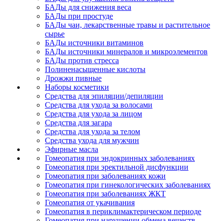
БАДы для снижения веса
БАДы при простуде
БАДы чаи, лекарственные травы и растительное
сырье
БАДы источники витаминов
БАДы источники минералов и микроэлементов
БАДы против стресса
Полиненасыщенные кислоты
Дрожжи пивные
Наборы косметики
Средства для эпиляции/депиляции
Средства для ухода за волосами
Средства для ухода за лицом
Средства для загара
Средства для ухода за телом
Средства ухода для мужчин
Эфирные масла
Гомеопатия при эндокринных заболеваниях
Гомеопатия при эректильной дисфункции
Гомеопатия при заболеваниях кожи
Гомеопатия при гинекологических заболеваниях
Гомеопатия при заболеваниях ЖКТ
Гомеопатия от укачивания
Гомеопатия в периклимактерическом периоде
Гомеопатия при нарушении обмена веществ