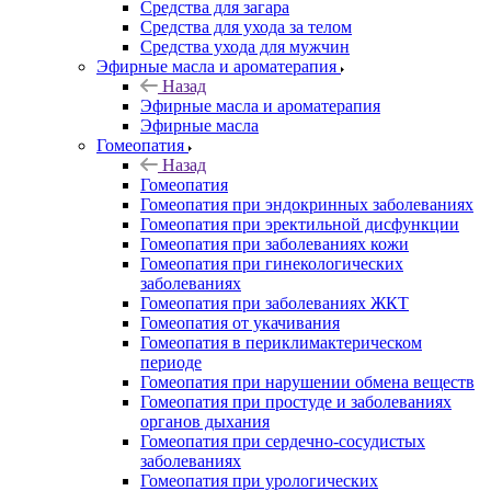
Средства для загара
Средства для ухода за телом
Средства ухода для мужчин
Эфирные масла и ароматерапия
Назад
Эфирные масла и ароматерапия
Эфирные масла
Гомеопатия
Назад
Гомеопатия
Гомеопатия при эндокринных заболеваниях
Гомеопатия при эректильной дисфункции
Гомеопатия при заболеваниях кожи
Гомеопатия при гинекологических
заболеваниях
Гомеопатия при заболеваниях ЖКТ
Гомеопатия от укачивания
Гомеопатия в периклимактерическом
периоде
Гомеопатия при нарушении обмена веществ
Гомеопатия при простуде и заболеваниях
органов дыхания
Гомеопатия при сердечно-сосудистых
заболеваниях
Гомеопатия при урологических