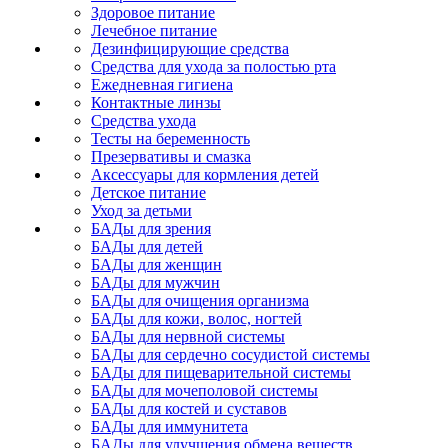
Здоровое питание
Лечебное питание
Дезинфицирующие средства
Средства для ухода за полостью рта
Ежедневная гигиена
Контактные линзы
Средства ухода
Тесты на беременность
Презервативы и смазка
Аксессуары для кормления детей
Детское питание
Уход за детьми
БАДы для зрения
БАДы для детей
БАДы для женщин
БАДы для мужчин
БАДы для очищения организма
БАДы для кожи, волос, ногтей
БАДы для нервной системы
БАДы для сердечно сосудистой системы
БАДы для пищеварительной системы
БАДы для мочеполовой системы
БАДы для костей и суставов
БАДы для иммунитета
БАДы для улучшения обмена веществ