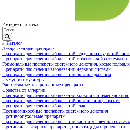
Интернет - аптека
Каталог
Лекарственные препараты
Препараты для лечения заболеваний сердечно-сосудистой сист
Препараты для лечения заболеваний мочеполовой системы и 
Гормональные препараты системного действия, кроме половых
Препараты для лечения заболеваний нервной системы
Препараты для лечения заболеваний органов дыхания
Иммуностимуляторы
Растительные лекарственные препараты
Средства от аллергии
Препараты для лечения заболеваний крови и системы кроветв
Препараты для лечения заболеваний органов пищеварения
Препараты для лечения заболеваний кожи
Противомикробные препараты системного действия
Противоопухолевые препараты
Препараты для лечения заболеваний костно-мышечной систем
Противопаразитарные препараты, инсектициды и репелленты