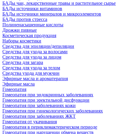
БАДы чаи, лекарственные травы и растительное сырье
БАДы источники витаминов
БАДы источники минералов и микроэлементов
БАДы против стресса
Полиненасыщенные кислоты
Дрожжи пивные
Косметическая продукция
Наборы косметики
Средства для эпиляции/депиляции
Средства для ухода за волосами
Средства для ухода за лицом
Средства для загара
Средства для ухода за телом
Средства ухода для мужчин
Эфирные масла и ароматерапия
Эфирные масла
Гомеопатия
Гомеопатия при эндокринных заболеваниях
Гомеопатия при эректильной дисфункции
Гомеопатия при заболеваниях кожи
Гомеопатия при гинекологических заболеваниях
Гомеопатия при заболеваниях ЖКТ
Гомеопатия от укачивания
Гомеопатия в периклимактерическом периоде
Гомеопатия при нарушении обмена веществ