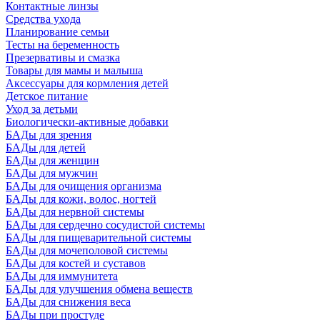
Контактные линзы
Средства ухода
Планирование семьи
Тесты на беременность
Презервативы и смазка
Товары для мамы и малыша
Аксессуары для кормления детей
Детское питание
Уход за детьми
Биологически-активные добавки
БАДы для зрения
БАДы для детей
БАДы для женщин
БАДы для мужчин
БАДы для очищения организма
БАДы для кожи, волос, ногтей
БАДы для нервной системы
БАДы для сердечно сосудистой системы
БАДы для пищеварительной системы
БАДы для мочеполовой системы
БАДы для костей и суставов
БАДы для иммунитета
БАДы для улучшения обмена веществ
БАДы для снижения веса
БАДы при простуде