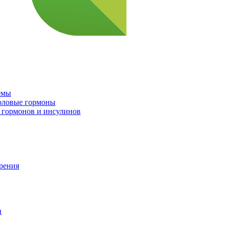
емы
половые гормоны
 гормонов и инсулинов
орения
ы