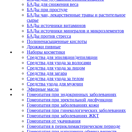
БАДы для снижения веса
БАДы при простуде
БАДы чаи, лекарственные травы и растительное
сырье
БАДы источники витаминов
БАДы источники минералов и микроэлементов
БАДы против стресса
Полиненасыщенные кислоты
Дрожжи пивные
Наборы косметики
Средства для эпиляции/депиляции
Средства для ухода за волосами
Средства для ухода за лицом
Средства для загара
Средства для ухода за телом
Средства ухода для мужчин
Эфирные масла
Гомеопатия при эндокринных заболеваниях
Гомеопатия при эректильной дисфункции
Гомеопатия при заболеваниях кожи
Гомеопатия при гинекологических заболеваниях
Гомеопатия при заболеваниях ЖКТ
Гомеопатия от укачивания
Гомеопатия в периклимактерическом периоде
Гомеопатия при нарушении обмена веществ