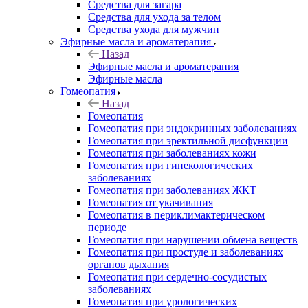
Средства для загара
Средства для ухода за телом
Средства ухода для мужчин
Эфирные масла и ароматерапия
Назад
Эфирные масла и ароматерапия
Эфирные масла
Гомеопатия
Назад
Гомеопатия
Гомеопатия при эндокринных заболеваниях
Гомеопатия при эректильной дисфункции
Гомеопатия при заболеваниях кожи
Гомеопатия при гинекологических
заболеваниях
Гомеопатия при заболеваниях ЖКТ
Гомеопатия от укачивания
Гомеопатия в периклимактерическом
периоде
Гомеопатия при нарушении обмена веществ
Гомеопатия при простуде и заболеваниях
органов дыхания
Гомеопатия при сердечно-сосудистых
заболеваниях
Гомеопатия при урологических