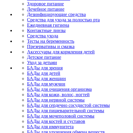
Здоровое питание
Лечебное питание
Дезинфицирующие средства
Средства для ухода за полостью рта
Ежедневная гигиена
Контактные линзы
Средства ухода
Тесты на беременность
Презервативы и смазка
Аксессуары для кормления детей
Детское питание
Уход за детьми
БАДы для зрения
БАДы для детей
БАДы для женщин
БАДы для мужчин
БАДы для очищения организма
БАДы для кожи, волос, ногтей
БАДы для нервной системы
БАДы для сердечно сосудистой системы
БАДы для пищеварительной системы
БАДы для мочеполовой системы
БАДы для костей и суставов
БАДы для иммунитета
БАДы для улучшения обмена веществ