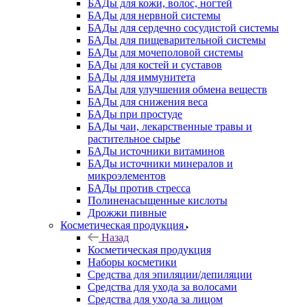
БАДы для кожи, волос, ногтей
БАДы для нервной системы
БАДы для сердечно сосудистой системы
БАДы для пищеварительной системы
БАДы для мочеполовой системы
БАДы для костей и суставов
БАДы для иммунитета
БАДы для улучшения обмена веществ
БАДы для снижения веса
БАДы при простуде
БАДы чаи, лекарственные травы и
растительное сырье
БАДы источники витаминов
БАДы источники минералов и
микроэлементов
БАДы против стресса
Полиненасыщенные кислоты
Дрожжи пивные
Косметическая продукция
Назад
Косметическая продукция
Наборы косметики
Средства для эпиляции/депиляции
Средства для ухода за волосами
Средства для ухода за лицом