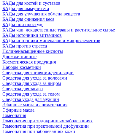
БАДы для костей и суставов
БАДы для иммунитета
БАДы для улучшения обмена веществ
БАДы для снижения веса
БАДы при простуде
БАДы чаи, лекарственные травы и растительное сырье
БАДы источники витаминов
БАДы источники минералов и микроэлементов
БАДы против стресса
Полиненасыщенные кислоты
Дрожжи пивные
Косметическая продукция
Наборы косметики
Средства для эпиляции/депиляции
Средства для ухода за волосами
Средства для ухода за лицом
Средства для загара
Средства для ухода за телом
Средства ухода для мужчин
Эфирные масла и ароматерапия
Эфирные масла
Гомеопатия
Гомеопатия при эндокринных заболеваниях
Гомеопатия при эректильной дисфункции
Гомеопатия при заболеваниях кожи