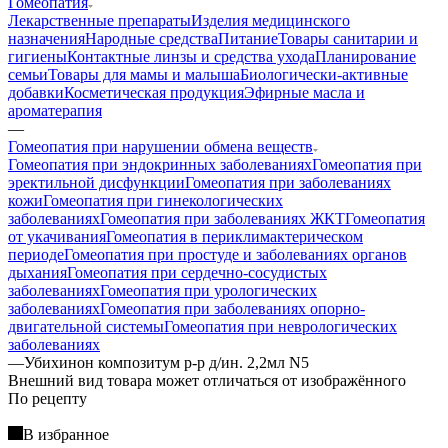
Гомеопатия
Лекарственные препараты
Изделия медицинского
назначения
Народные средства
Питание
Товары санитарии и
гигиены
Контактные линзы и средства ухода
Планирование
семьи
Товары для мамы и малыша
Биологически-активные
добавки
Косметическая продукция
Эфирные масла и
ароматерапия
—
Гомеопатия при нарушении обмена веществ
Гомеопатия при эндокринных заболеваниях
Гомеопатия при
эректильной дисфункции
Гомеопатия при заболеваниях
кожи
Гомеопатия при гинекологических
заболеваниях
Гомеопатия при заболеваниях ЖКТ
Гомеопатия
от укачивания
Гомеопатия в периклимактерическом
периоде
Гомеопатия при простуде и заболеваниях органов
дыхания
Гомеопатия при сердечно-сосудистых
заболеваниях
Гомеопатия при урологических
заболеваниях
Гомеопатия при заболеваниях опорно-
двигательной системы
Гомеопатия при неврологических
заболеваниях
—
Убихинон композитум р-р д/ин. 2,2мл N5
Bнешний вид товара может отличаться от изображённого
По рецепту
В избранное