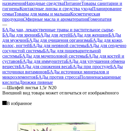
назначения
Народные средства
Питание
Товары санитарии и
гигиены
Контактные линзы и средства ухода
Планирование
семьи
Товары для мамы и малыша
Косметическая
продукция
Эфирные масла и ароматерапия
Гомеопатия
—
БАДы чаи, лекарственные травы и растительное сырье
БАДы для зрения
БАДы для детей
БАДы для женщин
БАДы
для мужчин
БАДы для очищения организма
БАДы для кожи,
волос, ногтей
БАДы для нервной системы
БАДы для сердечно
сосудистой системы
БАДы для пищеварительной
системы
БАДы для мочеполовой системы
БАДы для костей и
суставов
БАДы для иммунитета
БАДы для улучшения обмена
веществ
БАДы для снижения веса
БАДы при простуде
БАДы
источники витаминов
БАДы источники минералов и
микроэлементов
БАДы против стресса
Полиненасыщенные
кислоты
Дрожжи пивные
—
Шалфей листья 1,5г N20
Bнешний вид товара может отличаться от изображённого
В избранное