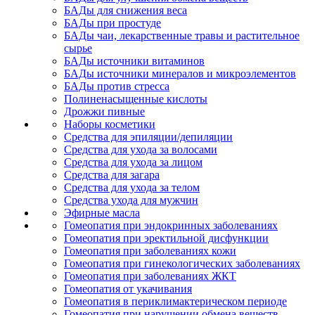
БАДы для снижения веса
БАДы при простуде
БАДы чаи, лекарственные травы и растительное
сырье
БАДы источники витаминов
БАДы источники минералов и микроэлементов
БАДы против стресса
Полиненасыщенные кислоты
Дрожжи пивные
Наборы косметики
Средства для эпиляции/депиляции
Средства для ухода за волосами
Средства для ухода за лицом
Средства для загара
Средства для ухода за телом
Средства ухода для мужчин
Эфирные масла
Гомеопатия при эндокринных заболеваниях
Гомеопатия при эректильной дисфункции
Гомеопатия при заболеваниях кожи
Гомеопатия при гинекологических заболеваниях
Гомеопатия при заболеваниях ЖКТ
Гомеопатия от укачивания
Гомеопатия в периклимактерическом периоде
Гомеопатия при нарушении обмена веществ