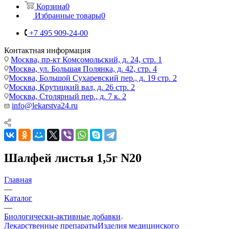
Корзина
0
Избранные товары
0
+7 495 909-24-00
Контактная информация
Москва, пр-кт Комсомольский, д. 24, стр. 1
Москва, ул. Большая Полянка, д. 42, стр. 4
Москва, Большой Сухаревский пер., д. 19 стр. 2
Москва, Крутицкий вал, д. 26 стр. 2
Москва, Столярный пер., д. 7 к. 2
info@lekarstva24.ru
Шалфей листья 1,5г N20
Главная
—
Каталог
—
Биологически-активные добавки
Лекарственные препараты
Изделия медицинского