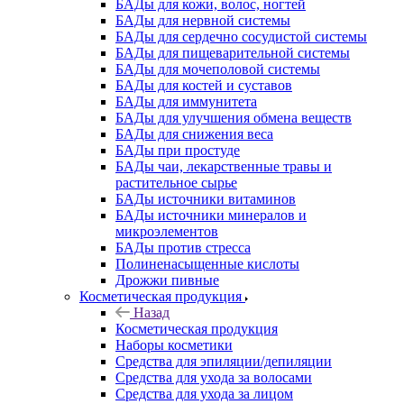
БАДы для кожи, волос, ногтей
БАДы для нервной системы
БАДы для сердечно сосудистой системы
БАДы для пищеварительной системы
БАДы для мочеполовой системы
БАДы для костей и суставов
БАДы для иммунитета
БАДы для улучшения обмена веществ
БАДы для снижения веса
БАДы при простуде
БАДы чаи, лекарственные травы и
растительное сырье
БАДы источники витаминов
БАДы источники минералов и
микроэлементов
БАДы против стресса
Полиненасыщенные кислоты
Дрожжи пивные
Косметическая продукция
Назад
Косметическая продукция
Наборы косметики
Средства для эпиляции/депиляции
Средства для ухода за волосами
Средства для ухода за лицом