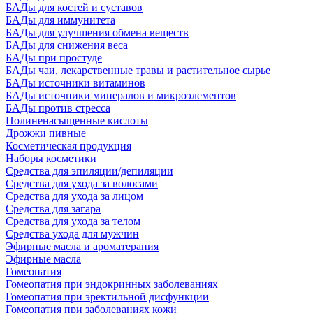
БАДы для костей и суставов
БАДы для иммунитета
БАДы для улучшения обмена веществ
БАДы для снижения веса
БАДы при простуде
БАДы чаи, лекарственные травы и растительное сырье
БАДы источники витаминов
БАДы источники минералов и микроэлементов
БАДы против стресса
Полиненасыщенные кислоты
Дрожжи пивные
Косметическая продукция
Наборы косметики
Средства для эпиляции/депиляции
Средства для ухода за волосами
Средства для ухода за лицом
Средства для загара
Средства для ухода за телом
Средства ухода для мужчин
Эфирные масла и ароматерапия
Эфирные масла
Гомеопатия
Гомеопатия при эндокринных заболеваниях
Гомеопатия при эректильной дисфункции
Гомеопатия при заболеваниях кожи