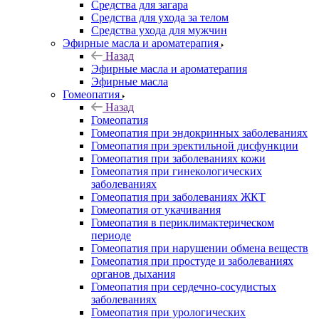
Средства для загара
Средства для ухода за телом
Средства ухода для мужчин
Эфирные масла и ароматерапия
Назад
Эфирные масла и ароматерапия
Эфирные масла
Гомеопатия
Назад
Гомеопатия
Гомеопатия при эндокринных заболеваниях
Гомеопатия при эректильной дисфункции
Гомеопатия при заболеваниях кожи
Гомеопатия при гинекологических
заболеваниях
Гомеопатия при заболеваниях ЖКТ
Гомеопатия от укачивания
Гомеопатия в периклимактерическом
периоде
Гомеопатия при нарушении обмена веществ
Гомеопатия при простуде и заболеваниях
органов дыхания
Гомеопатия при сердечно-сосудистых
заболеваниях
Гомеопатия при урологических