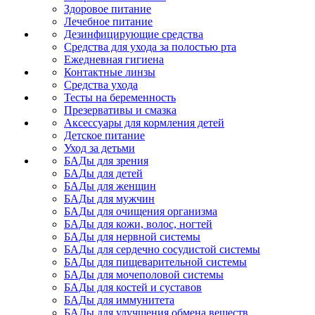
Здоровое питание
Лечебное питание
Дезинфицирующие средства
Средства для ухода за полостью рта
Ежедневная гигиена
Контактные линзы
Средства ухода
Тесты на беременность
Презервативы и смазка
Аксессуары для кормления детей
Детское питание
Уход за детьми
БАДы для зрения
БАДы для детей
БАДы для женщин
БАДы для мужчин
БАДы для очищения организма
БАДы для кожи, волос, ногтей
БАДы для нервной системы
БАДы для сердечно сосудистой системы
БАДы для пищеварительной системы
БАДы для мочеполовой системы
БАДы для костей и суставов
БАДы для иммунитета
БАДы для улучшения обмена веществ