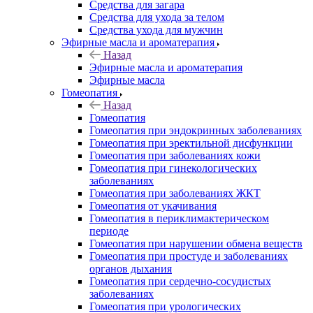
Средства для загара
Средства для ухода за телом
Средства ухода для мужчин
Эфирные масла и ароматерапия
Назад
Эфирные масла и ароматерапия
Эфирные масла
Гомеопатия
Назад
Гомеопатия
Гомеопатия при эндокринных заболеваниях
Гомеопатия при эректильной дисфункции
Гомеопатия при заболеваниях кожи
Гомеопатия при гинекологических
заболеваниях
Гомеопатия при заболеваниях ЖКТ
Гомеопатия от укачивания
Гомеопатия в периклимактерическом
периоде
Гомеопатия при нарушении обмена веществ
Гомеопатия при простуде и заболеваниях
органов дыхания
Гомеопатия при сердечно-сосудистых
заболеваниях
Гомеопатия при урологических