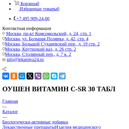
Корзина
0
Избранные товары
0
+7 495 909-24-00
Контактная информация
Москва, пр-кт Комсомольский, д. 24, стр. 1
Москва, ул. Большая Полянка, д. 42, стр. 4
Москва, Большой Сухаревский пер., д. 19 стр. 2
Москва, Крутицкий вал, д. 26 стр. 2
Москва, Столярный пер., д. 7 к. 2
info@lekarstva24.ru
ОУШЕН ВИТАМИН C-SR 30 ТАБЛ
Главная
—
Каталог
—
Биологически-активные добавки
Лекарственные препараты
Изделия медицинского