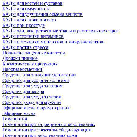
БАДы для костей и суставов
БАДы для иммунитета
БАДы для улучшения обмена веществ
БАДы для снижения веса
БАДы при простуде
БАДы чаи, лекарственные травы и растительное сырье
БАДы источники витаминов
БАДы источники минералов и микроэлементов
БАДы против стресса
Полиненасыщенные кислоты
Дрожжи пивные
Косметическая продукция
Наборы косметики
Средства для эпиляции/депиляции
Средства для ухода за волосами
Средства для ухода за лицом
Средства для загара
Средства для ухода за телом
Средства ухода для мужчин
Эфирные масла и ароматерапия
Эфирные масла
Гомеопатия
Гомеопатия при эндокринных заболеваниях
Гомеопатия при эректильной дисфункции
Гомеопатия при заболеваниях кожи