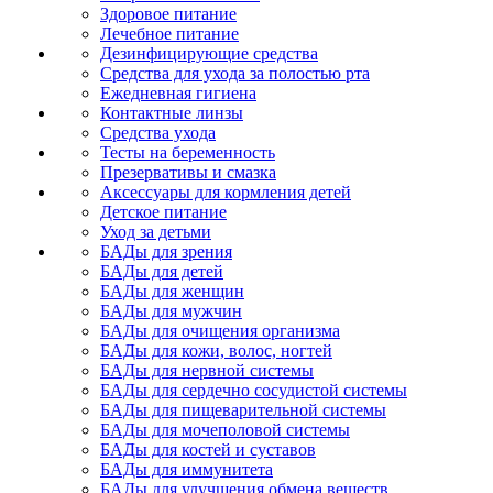
Здоровое питание
Лечебное питание
Дезинфицирующие средства
Средства для ухода за полостью рта
Ежедневная гигиена
Контактные линзы
Средства ухода
Тесты на беременность
Презервативы и смазка
Аксессуары для кормления детей
Детское питание
Уход за детьми
БАДы для зрения
БАДы для детей
БАДы для женщин
БАДы для мужчин
БАДы для очищения организма
БАДы для кожи, волос, ногтей
БАДы для нервной системы
БАДы для сердечно сосудистой системы
БАДы для пищеварительной системы
БАДы для мочеполовой системы
БАДы для костей и суставов
БАДы для иммунитета
БАДы для улучшения обмена веществ