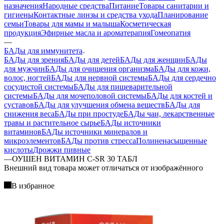
назначения
Народные средства
Питание
Товары санитарии и
гигиены
Контактные линзы и средства ухода
Планирование
семьи
Товары для мамы и малыша
Косметическая
продукция
Эфирные масла и ароматерапия
Гомеопатия
—
БАДы для иммунитета
БАДы для зрения
БАДы для детей
БАДы для женщин
БАДы
для мужчин
БАДы для очищения организма
БАДы для кожи,
волос, ногтей
БАДы для нервной системы
БАДы для сердечно
сосудистой системы
БАДы для пищеварительной
системы
БАДы для мочеполовой системы
БАДы для костей и
суставов
БАДы для улучшения обмена веществ
БАДы для
снижения веса
БАДы при простуде
БАДы чаи, лекарственные
травы и растительное сырье
БАДы источники
витаминов
БАДы источники минералов и
микроэлементов
БАДы против стресса
Полиненасыщенные
кислоты
Дрожжи пивные
—
ОУШЕН ВИТАМИН C-SR 30 ТАБЛ
Bнешний вид товара может отличаться от изображённого
В избранное