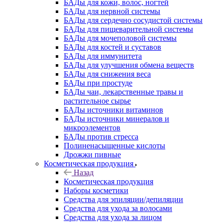
БАДы для кожи, волос, ногтей
БАДы для нервной системы
БАДы для сердечно сосудистой системы
БАДы для пищеварительной системы
БАДы для мочеполовой системы
БАДы для костей и суставов
БАДы для иммунитета
БАДы для улучшения обмена веществ
БАДы для снижения веса
БАДы при простуде
БАДы чаи, лекарственные травы и
растительное сырье
БАДы источники витаминов
БАДы источники минералов и
микроэлементов
БАДы против стресса
Полиненасыщенные кислоты
Дрожжи пивные
Косметическая продукция
Назад
Косметическая продукция
Наборы косметики
Средства для эпиляции/депиляции
Средства для ухода за волосами
Средства для ухода за лицом