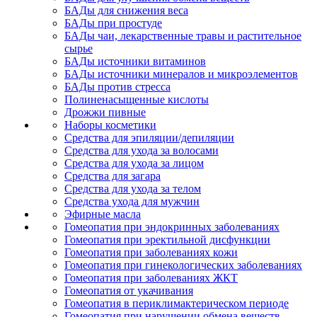
БАДы для снижения веса
БАДы при простуде
БАДы чаи, лекарственные травы и растительное
сырье
БАДы источники витаминов
БАДы источники минералов и микроэлементов
БАДы против стресса
Полиненасыщенные кислоты
Дрожжи пивные
Наборы косметики
Средства для эпиляции/депиляции
Средства для ухода за волосами
Средства для ухода за лицом
Средства для загара
Средства для ухода за телом
Средства ухода для мужчин
Эфирные масла
Гомеопатия при эндокринных заболеваниях
Гомеопатия при эректильной дисфункции
Гомеопатия при заболеваниях кожи
Гомеопатия при гинекологических заболеваниях
Гомеопатия при заболеваниях ЖКТ
Гомеопатия от укачивания
Гомеопатия в периклимактерическом периоде
Гомеопатия при нарушении обмена веществ