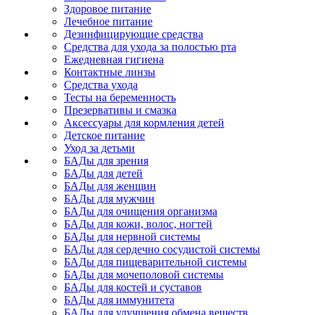
Здоровое питание
Лечебное питание
Дезинфицирующие средства
Средства для ухода за полостью рта
Ежедневная гигиена
Контактные линзы
Средства ухода
Тесты на беременность
Презервативы и смазка
Аксессуары для кормления детей
Детское питание
Уход за детьми
БАДы для зрения
БАДы для детей
БАДы для женщин
БАДы для мужчин
БАДы для очищения организма
БАДы для кожи, волос, ногтей
БАДы для нервной системы
БАДы для сердечно сосудистой системы
БАДы для пищеварительной системы
БАДы для мочеполовой системы
БАДы для костей и суставов
БАДы для иммунитета
БАДы для улучшения обмена веществ