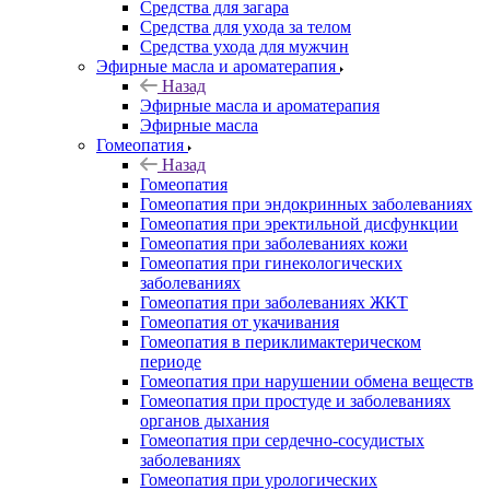
Средства для загара
Средства для ухода за телом
Средства ухода для мужчин
Эфирные масла и ароматерапия
Назад
Эфирные масла и ароматерапия
Эфирные масла
Гомеопатия
Назад
Гомеопатия
Гомеопатия при эндокринных заболеваниях
Гомеопатия при эректильной дисфункции
Гомеопатия при заболеваниях кожи
Гомеопатия при гинекологических
заболеваниях
Гомеопатия при заболеваниях ЖКТ
Гомеопатия от укачивания
Гомеопатия в периклимактерическом
периоде
Гомеопатия при нарушении обмена веществ
Гомеопатия при простуде и заболеваниях
органов дыхания
Гомеопатия при сердечно-сосудистых
заболеваниях
Гомеопатия при урологических