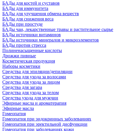
БАДы для костей и суставов
БАДы для иммунитета
БАДы для улучшения обмена веществ
БАДы для снижения веса
БАДы при простуде
БАДы чаи, лекарственные травы и растительное сырье
БАДы источники витаминов
БАДы источники минералов и микроэлементов
БАДы против стресса
Полиненасыщенные кислоты
Дрожжи пивные
Косметическая продукция
Наборы косметики
Средства для эпиляции/депиляции
Средства для ухода за волосами
Средства для ухода за лицом
Средства для загара
Средства для ухода за телом
Средства ухода для мужчин
Эфирные масла и ароматерапия
Эфирные масла
Гомеопатия
Гомеопатия при эндокринных заболеваниях
Гомеопатия при эректильной дисфункции
Гомеопатия при заболеваниях кожи