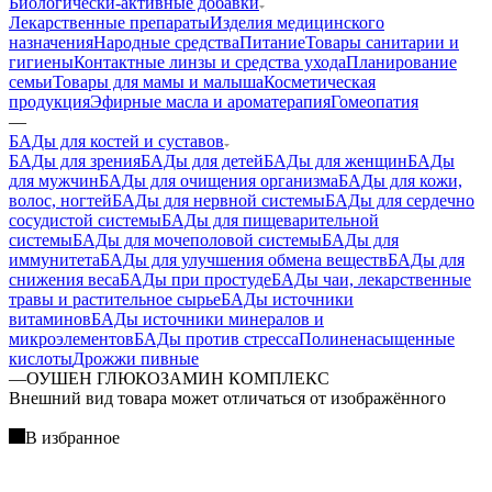
Биологически-активные добавки
Лекарственные препараты
Изделия медицинского
назначения
Народные средства
Питание
Товары санитарии и
гигиены
Контактные линзы и средства ухода
Планирование
семьи
Товары для мамы и малыша
Косметическая
продукция
Эфирные масла и ароматерапия
Гомеопатия
—
БАДы для костей и суставов
БАДы для зрения
БАДы для детей
БАДы для женщин
БАДы
для мужчин
БАДы для очищения организма
БАДы для кожи,
волос, ногтей
БАДы для нервной системы
БАДы для сердечно
сосудистой системы
БАДы для пищеварительной
системы
БАДы для мочеполовой системы
БАДы для
иммунитета
БАДы для улучшения обмена веществ
БАДы для
снижения веса
БАДы при простуде
БАДы чаи, лекарственные
травы и растительное сырье
БАДы источники
витаминов
БАДы источники минералов и
микроэлементов
БАДы против стресса
Полиненасыщенные
кислоты
Дрожжи пивные
—
ОУШЕН ГЛЮКОЗАМИН КОМПЛЕКС
Bнешний вид товара может отличаться от изображённого
В избранное