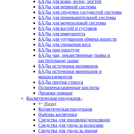
БАДы для кожи, волос, ногтей
БАДы для нервной системы
БАДы для сердечно сосудистой системы
БАДы для пищеварительной системы
БАДы для мочеполовой системы
БАДы для костей и суставов
БАДы для иммунитета
БАДы для улучшения обмена веществ
БАДы для снижения веса
БАДы при простуде
БАДы чаи, лекарственные травы и
растительное сырье
БАДы источники витаминов
БАДы источники минералов и
микроэлементов
БАДы против стресса
Полиненасыщенные кислоты
Дрожжи пивные
Косметическая продукция
Назад
Косметическая продукция
Наборы косметики
Средства для эпиляции/депиляции
Средства для ухода за волосами
Средства для ухода за лицом