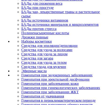
БАДы для снижения веса
БАДы при простуде
БАДы чаи, лекарственные травы и растительное
сырье
БАДы источники витаминов
БАДы источники минералов и микроэлементов
БАДы против стресса
Полиненасыщенные кислоты
Дрожжи пивные
Наборы косметики
Средства для эпиляции/депиляции
Средства для ухода за волосами
Средства для ухода за лицом
Средства для загара
Средства для ухода за телом
Средства ухода для мужчин
Эфирные масла
Гомеопатия при эндокринных заболеваниях
Гомеопатия при эректильной дисфункции
Гомеопатия при заболеваниях кожи
Гомеопатия при гинекологических заболеваниях
Гомеопатия при заболеваниях ЖКТ
Гомеопатия от укачивания
Гомеопатия в периклимактерическом периоде
Гомеопатия при нарушении обмена веществ