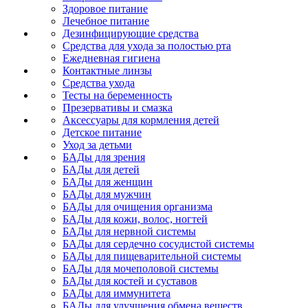
Здоровое питание
Лечебное питание
Дезинфицирующие средства
Средства для ухода за полостью рта
Ежедневная гигиена
Контактные линзы
Средства ухода
Тесты на беременность
Презервативы и смазка
Аксессуары для кормления детей
Детское питание
Уход за детьми
БАДы для зрения
БАДы для детей
БАДы для женщин
БАДы для мужчин
БАДы для очищения организма
БАДы для кожи, волос, ногтей
БАДы для нервной системы
БАДы для сердечно сосудистой системы
БАДы для пищеварительной системы
БАДы для мочеполовой системы
БАДы для костей и суставов
БАДы для иммунитета
БАДы для улучшения обмена веществ