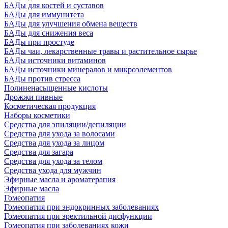
БАДы для костей и суставов
БАДы для иммунитета
БАДы для улучшения обмена веществ
БАДы для снижения веса
БАДы при простуде
БАДы чаи, лекарственные травы и растительное сырье
БАДы источники витаминов
БАДы источники минералов и микроэлементов
БАДы против стресса
Полиненасыщенные кислоты
Дрожжи пивные
Косметическая продукция
Наборы косметики
Средства для эпиляции/депиляции
Средства для ухода за волосами
Средства для ухода за лицом
Средства для загара
Средства для ухода за телом
Средства ухода для мужчин
Эфирные масла и ароматерапия
Эфирные масла
Гомеопатия
Гомеопатия при эндокринных заболеваниях
Гомеопатия при эректильной дисфункции
Гомеопатия при заболеваниях кожи