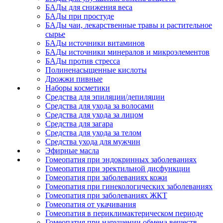
БАДы для снижения веса
БАДы при простуде
БАДы чаи, лекарственные травы и растительное
сырье
БАДы источники витаминов
БАДы источники минералов и микроэлементов
БАДы против стресса
Полиненасыщенные кислоты
Дрожжи пивные
Наборы косметики
Средства для эпиляции/депиляции
Средства для ухода за волосами
Средства для ухода за лицом
Средства для загара
Средства для ухода за телом
Средства ухода для мужчин
Эфирные масла
Гомеопатия при эндокринных заболеваниях
Гомеопатия при эректильной дисфункции
Гомеопатия при заболеваниях кожи
Гомеопатия при гинекологических заболеваниях
Гомеопатия при заболеваниях ЖКТ
Гомеопатия от укачивания
Гомеопатия в периклимактерическом периоде
Гомеопатия при нарушении обмена веществ