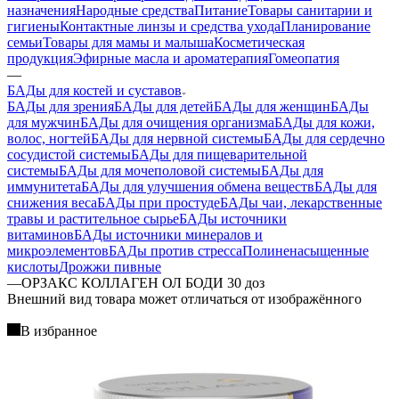
назначения
Народные средства
Питание
Товары санитарии и
гигиены
Контактные линзы и средства ухода
Планирование
семьи
Товары для мамы и малыша
Косметическая
продукция
Эфирные масла и ароматерапия
Гомеопатия
—
БАДы для костей и суставов
БАДы для зрения
БАДы для детей
БАДы для женщин
БАДы
для мужчин
БАДы для очищения организма
БАДы для кожи,
волос, ногтей
БАДы для нервной системы
БАДы для сердечно
сосудистой системы
БАДы для пищеварительной
системы
БАДы для мочеполовой системы
БАДы для
иммунитета
БАДы для улучшения обмена веществ
БАДы для
снижения веса
БАДы при простуде
БАДы чаи, лекарственные
травы и растительное сырье
БАДы источники
витаминов
БАДы источники минералов и
микроэлементов
БАДы против стресса
Полиненасыщенные
кислоты
Дрожжи пивные
—
ОРЗАКС КОЛЛАГЕН ОЛ БОДИ 30 доз
Bнешний вид товара может отличаться от изображённого
В избранное