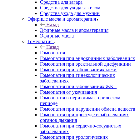
Средства для загара
Средства для ухода за телом
Средства ухода для мужчин
Эфирные масла и ароматерапия
Назад
Эфирные масла и ароматерапия
Эфирные масла
Гомеопатия
Назад
Гомеопатия
Гомеопатия при эндокринных заболеваниях
Гомеопатия при эректильной дисфункции
Гомеопатия при заболеваниях кожи
Гомеопатия при гинекологических
заболеваниях
Гомеопатия при заболеваниях ЖКТ
Гомеопатия от укачивания
Гомеопатия в периклимактерическом
периоде
Гомеопатия при нарушении обмена веществ
Гомеопатия при простуде и заболеваниях
органов дыхания
Гомеопатия при сердечно-сосудистых
заболеваниях
Гомеопатия при урологических