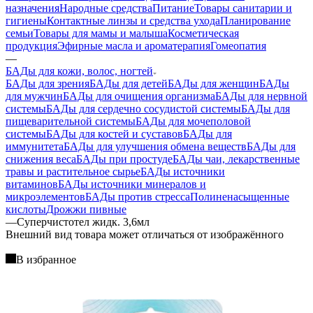
назначения
Народные средства
Питание
Товары санитарии и
гигиены
Контактные линзы и средства ухода
Планирование
семьи
Товары для мамы и малыша
Косметическая
продукция
Эфирные масла и ароматерапия
Гомеопатия
—
БАДы для кожи, волос, ногтей
БАДы для зрения
БАДы для детей
БАДы для женщин
БАДы
для мужчин
БАДы для очищения организма
БАДы для нервной
системы
БАДы для сердечно сосудистой системы
БАДы для
пищеварительной системы
БАДы для мочеполовой
системы
БАДы для костей и суставов
БАДы для
иммунитета
БАДы для улучшения обмена веществ
БАДы для
снижения веса
БАДы при простуде
БАДы чаи, лекарственные
травы и растительное сырье
БАДы источники
витаминов
БАДы источники минералов и
микроэлементов
БАДы против стресса
Полиненасыщенные
кислоты
Дрожжи пивные
—
Суперчистотел жидк. 3,6мл
Bнешний вид товара может отличаться от изображённого
В избранное