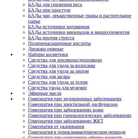
БАДы для снижения веса
БАДы при простуде
БАДы чаи, лекарственные травы и растительное
сырье
БАДы источники витаминов
БАДы источники минералов и микроэлементов
БАДы против стресса
Полиненасыщенные кислоты
Дрожжи пивные
Наборы косметики
Средства для эпиляции/депиляции
Средства для ухода за волосами
Средства для ухода за лицом
Средства для загара
Средства для ухода за телом
Средства ухода для мужчин
Эфирные масла
Гомеопатия при эндокринных заболеваниях
Гомеопатия при эректильной дисфункции
Гомеопатия при заболеваниях кожи
Гомеопатия при гинекологических заболеваниях
Гомеопатия при заболеваниях ЖКТ
Гомеопатия от укачивания
Гомеопатия в периклимактерическом периоде
Гомеопатия при нарушении обмена веществ