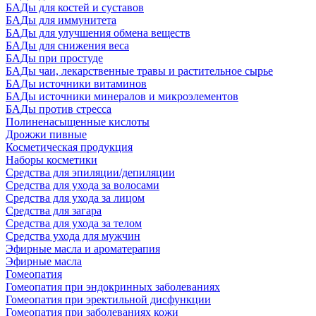
БАДы для костей и суставов
БАДы для иммунитета
БАДы для улучшения обмена веществ
БАДы для снижения веса
БАДы при простуде
БАДы чаи, лекарственные травы и растительное сырье
БАДы источники витаминов
БАДы источники минералов и микроэлементов
БАДы против стресса
Полиненасыщенные кислоты
Дрожжи пивные
Косметическая продукция
Наборы косметики
Средства для эпиляции/депиляции
Средства для ухода за волосами
Средства для ухода за лицом
Средства для загара
Средства для ухода за телом
Средства ухода для мужчин
Эфирные масла и ароматерапия
Эфирные масла
Гомеопатия
Гомеопатия при эндокринных заболеваниях
Гомеопатия при эректильной дисфункции
Гомеопатия при заболеваниях кожи