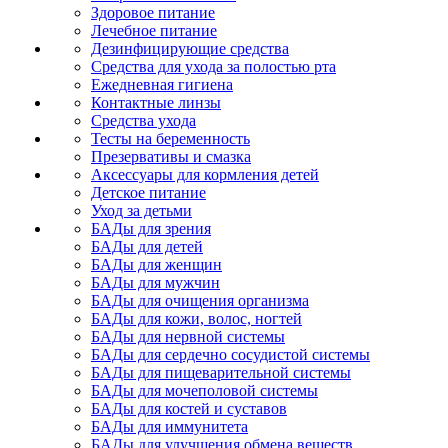
Здоровое питание
Лечебное питание
Дезинфицирующие средства
Средства для ухода за полостью рта
Ежедневная гигиена
Контактные линзы
Средства ухода
Тесты на беременность
Презервативы и смазка
Аксессуары для кормления детей
Детское питание
Уход за детьми
БАДы для зрения
БАДы для детей
БАДы для женщин
БАДы для мужчин
БАДы для очищения организма
БАДы для кожи, волос, ногтей
БАДы для нервной системы
БАДы для сердечно сосудистой системы
БАДы для пищеварительной системы
БАДы для мочеполовой системы
БАДы для костей и суставов
БАДы для иммунитета
БАДы для улучшения обмена веществ