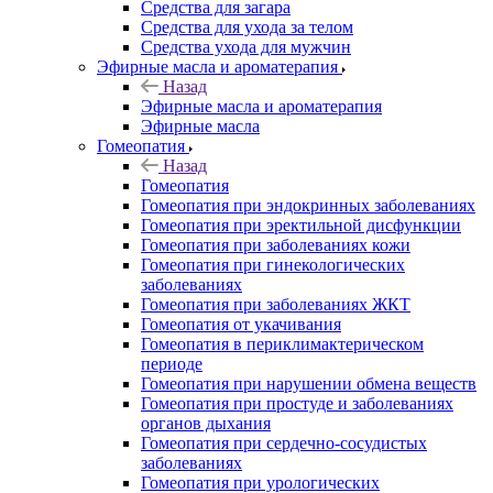
Средства для загара
Средства для ухода за телом
Средства ухода для мужчин
Эфирные масла и ароматерапия
Назад
Эфирные масла и ароматерапия
Эфирные масла
Гомеопатия
Назад
Гомеопатия
Гомеопатия при эндокринных заболеваниях
Гомеопатия при эректильной дисфункции
Гомеопатия при заболеваниях кожи
Гомеопатия при гинекологических
заболеваниях
Гомеопатия при заболеваниях ЖКТ
Гомеопатия от укачивания
Гомеопатия в периклимактерическом
периоде
Гомеопатия при нарушении обмена веществ
Гомеопатия при простуде и заболеваниях
органов дыхания
Гомеопатия при сердечно-сосудистых
заболеваниях
Гомеопатия при урологических