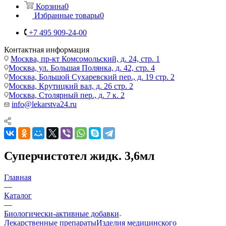
Корзина
0
Избранные товары
0
+7 495 909-24-00
Контактная информация
Москва, пр-кт Комсомольский, д. 24, стр. 1
Москва, ул. Большая Полянка, д. 42, стр. 4
Москва, Большой Сухаревский пер., д. 19 стр. 2
Москва, Крутицкий вал, д. 26 стр. 2
Москва, Столярный пер., д. 7 к. 2
info@lekarstva24.ru
Суперчистотел жидк. 3,6мл
Главная
—
Каталог
—
Биологически-активные добавки
Лекарственные препараты
Изделия медицинского