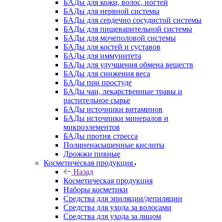
БАДы для кожи, волос, ногтей
БАДы для нервной системы
БАДы для сердечно сосудистой системы
БАДы для пищеварительной системы
БАДы для мочеполовой системы
БАДы для костей и суставов
БАДы для иммунитета
БАДы для улучшения обмена веществ
БАДы для снижения веса
БАДы при простуде
БАДы чаи, лекарственные травы и
растительное сырье
БАДы источники витаминов
БАДы источники минералов и
микроэлементов
БАДы против стресса
Полиненасыщенные кислоты
Дрожжи пивные
Косметическая продукция
Назад
Косметическая продукция
Наборы косметики
Средства для эпиляции/депиляции
Средства для ухода за волосами
Средства для ухода за лицом