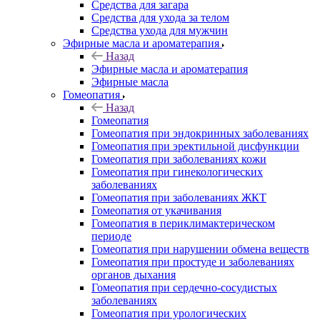
Средства для загара
Средства для ухода за телом
Средства ухода для мужчин
Эфирные масла и ароматерапия
Назад
Эфирные масла и ароматерапия
Эфирные масла
Гомеопатия
Назад
Гомеопатия
Гомеопатия при эндокринных заболеваниях
Гомеопатия при эректильной дисфункции
Гомеопатия при заболеваниях кожи
Гомеопатия при гинекологических
заболеваниях
Гомеопатия при заболеваниях ЖКТ
Гомеопатия от укачивания
Гомеопатия в периклимактерическом
периоде
Гомеопатия при нарушении обмена веществ
Гомеопатия при простуде и заболеваниях
органов дыхания
Гомеопатия при сердечно-сосудистых
заболеваниях
Гомеопатия при урологических