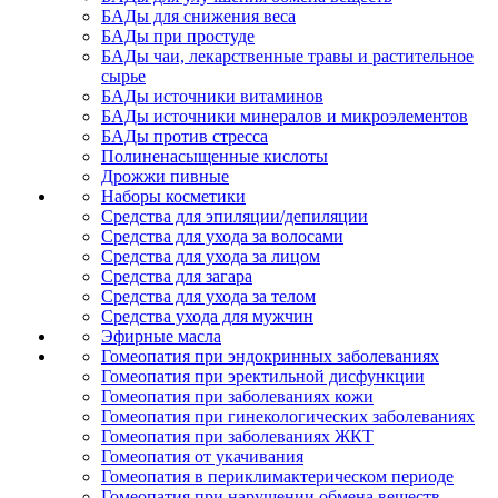
БАДы для снижения веса
БАДы при простуде
БАДы чаи, лекарственные травы и растительное
сырье
БАДы источники витаминов
БАДы источники минералов и микроэлементов
БАДы против стресса
Полиненасыщенные кислоты
Дрожжи пивные
Наборы косметики
Средства для эпиляции/депиляции
Средства для ухода за волосами
Средства для ухода за лицом
Средства для загара
Средства для ухода за телом
Средства ухода для мужчин
Эфирные масла
Гомеопатия при эндокринных заболеваниях
Гомеопатия при эректильной дисфункции
Гомеопатия при заболеваниях кожи
Гомеопатия при гинекологических заболеваниях
Гомеопатия при заболеваниях ЖКТ
Гомеопатия от укачивания
Гомеопатия в периклимактерическом периоде
Гомеопатия при нарушении обмена веществ