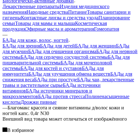
Биологически-активные добавки
Лекарственные препараты
Изделия медицинского
назначения
Народные средства
Питание
Товары санитарии и
гигиены
Контактные линзы и средства ухода
Планирование
семьи
Товары для мамы и малыша
Косметическая
продукция
Эфирные масла и ароматерапия
Гомеопатия
—
БАДы для кожи, волос, ногтей
БАДы для зрения
БАДы для детей
БАДы для женщин
БАДы
для мужчин
БАДы для очищения организма
БАДы для нервной
системы
БАДы для сердечно сосудистой системы
БАДы для
пищеварительной системы
БАДы для мочеполовой
системы
БАДы для костей и суставов
БАДы для
иммунитета
БАДы для улучшения обмена веществ
БАДы для
снижения веса
БАДы при простуде
БАДы чаи, лекарственные
травы и растительное сырье
БАДы источники
витаминов
БАДы источники минералов и
микроэлементов
БАДы против стресса
Полиненасыщенные
кислоты
Дрожжи пивные
—
Благомакс красота и сияние витамины д/волос кожи и
ногтей капс. 0,4г N30
Bнешний вид товара может отличаться от изображённого
В избранное