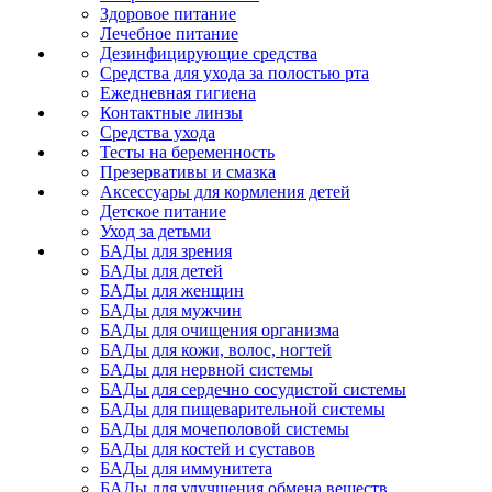
Здоровое питание
Лечебное питание
Дезинфицирующие средства
Средства для ухода за полостью рта
Ежедневная гигиена
Контактные линзы
Средства ухода
Тесты на беременность
Презервативы и смазка
Аксессуары для кормления детей
Детское питание
Уход за детьми
БАДы для зрения
БАДы для детей
БАДы для женщин
БАДы для мужчин
БАДы для очищения организма
БАДы для кожи, волос, ногтей
БАДы для нервной системы
БАДы для сердечно сосудистой системы
БАДы для пищеварительной системы
БАДы для мочеполовой системы
БАДы для костей и суставов
БАДы для иммунитета
БАДы для улучшения обмена веществ