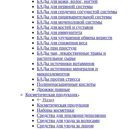
БАДы для кожи, волос, ногтей
БАДы для нервной системы
БАДы для сердечно сосудистой системы
БАДы для пищеварительной системы
БАДы для мочеполовой системы
БАДы для костей и суставов
БАДы для иммунитета
БАДы для улучшения обмена веществ
БАДы для снижения веса
БАДы при простуде
БАДы чаи, лекарственные травы и
растительное сырье
БАДы источники витаминов
БАДы источники минералов и
микроэлементов
БАДы против стресса
Полиненасыщенные кислоты
Дрожжи пивные
Косметическая продукция
Назад
Косметическая продукция
Наборы косметики
Средства для эпиляции/депиляции
Средства для ухода за волосами
Средства для ухода за лицом