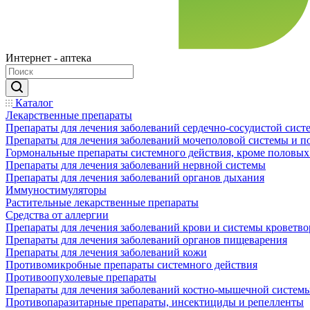
Интернет - аптека
Каталог
Лекарственные препараты
Препараты для лечения заболеваний сердечно-сосудистой сист
Препараты для лечения заболеваний мочеполовой системы и 
Гормональные препараты системного действия, кроме половых
Препараты для лечения заболеваний нервной системы
Препараты для лечения заболеваний органов дыхания
Иммуностимуляторы
Растительные лекарственные препараты
Средства от аллергии
Препараты для лечения заболеваний крови и системы кроветв
Препараты для лечения заболеваний органов пищеварения
Препараты для лечения заболеваний кожи
Противомикробные препараты системного действия
Противоопухолевые препараты
Препараты для лечения заболеваний костно-мышечной систем
Противопаразитарные препараты, инсектициды и репелленты