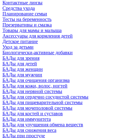
Контактные линзы
Средства ухода
Планирование семьи
Тесты на беременность
Презервативы и смазка
Товары для мамы и малыша
Аксессуары для кормления детей
Детское питание
Уход за детьми
Биологически-активные добавки
БАДы для зрения
БАДы для детей
БАДы для женщин
БАДы для мужчин
БАДы для очищения организма
БАДы для кожи, волос, ногтей
БАДы для нервной системы
БАДы для сердечно сосудистой системы
БАДы для пищеварительной системы
БАДы для мочеполовой системы
БАДы для костей и суставов
БАДы для иммунитета
БАДы для улучшения обмена веществ
БАДы для снижения веса
БАДы при простуде