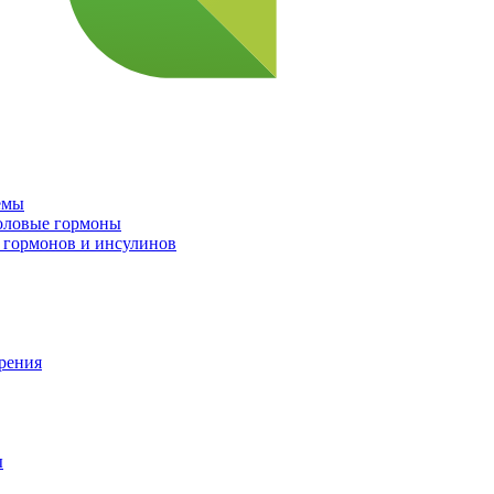
емы
половые гормоны
 гормонов и инсулинов
орения
ы