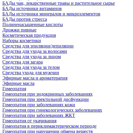
БАДы чаи, лекарственные травы и растительное сырье
БАДы источники витаминов
БАДы источники минералов и микроэлементов
БАДы против стресса
Полиненасыщенные кислоты
Дрожжи пивные
Косметическая продукция
Наборы косметики
Средства для эпиляции/депиляции
Средства для ухода за волосами
Средства для ухода за лицом
Средства для загара
Средства для ухода за телом
Средства ухода для мужчин
Эфирные масла и ароматерапия
Эфирные масла
Гомеопатия
Гомеопатия при эндокринных заболеваниях
Гомеопатия при эректильной дисфункции
Гомеопатия при заболеваниях кожи
Гомеопатия при гинекологических заболеваниях
Гомеопатия при заболеваниях ЖКТ
Гомеопатия от укачивания
Гомеопатия в периклимактерическом периоде
Гомеопатия при нарушении обмена веществ