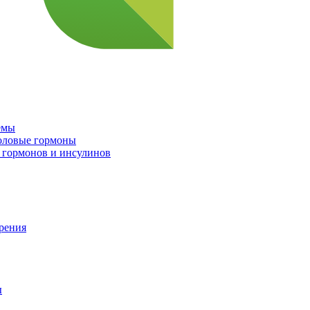
емы
половые гормоны
 гормонов и инсулинов
орения
ы