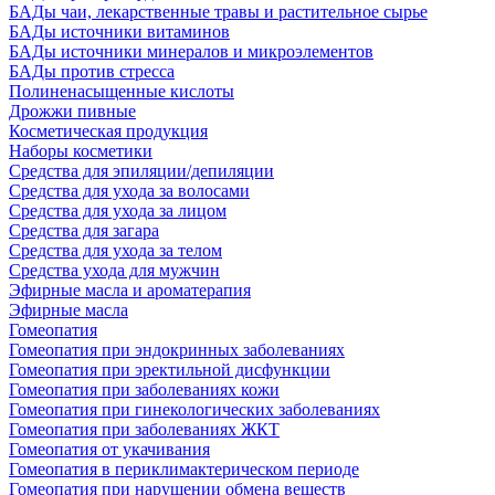
БАДы чаи, лекарственные травы и растительное сырье
БАДы источники витаминов
БАДы источники минералов и микроэлементов
БАДы против стресса
Полиненасыщенные кислоты
Дрожжи пивные
Косметическая продукция
Наборы косметики
Средства для эпиляции/депиляции
Средства для ухода за волосами
Средства для ухода за лицом
Средства для загара
Средства для ухода за телом
Средства ухода для мужчин
Эфирные масла и ароматерапия
Эфирные масла
Гомеопатия
Гомеопатия при эндокринных заболеваниях
Гомеопатия при эректильной дисфункции
Гомеопатия при заболеваниях кожи
Гомеопатия при гинекологических заболеваниях
Гомеопатия при заболеваниях ЖКТ
Гомеопатия от укачивания
Гомеопатия в периклимактерическом периоде
Гомеопатия при нарушении обмена веществ