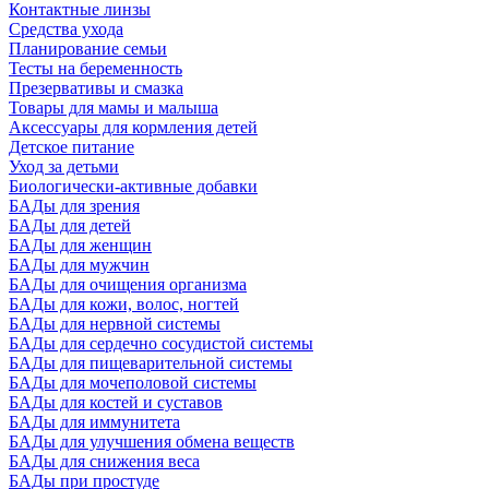
Контактные линзы
Средства ухода
Планирование семьи
Тесты на беременность
Презервативы и смазка
Товары для мамы и малыша
Аксессуары для кормления детей
Детское питание
Уход за детьми
Биологически-активные добавки
БАДы для зрения
БАДы для детей
БАДы для женщин
БАДы для мужчин
БАДы для очищения организма
БАДы для кожи, волос, ногтей
БАДы для нервной системы
БАДы для сердечно сосудистой системы
БАДы для пищеварительной системы
БАДы для мочеполовой системы
БАДы для костей и суставов
БАДы для иммунитета
БАДы для улучшения обмена веществ
БАДы для снижения веса
БАДы при простуде