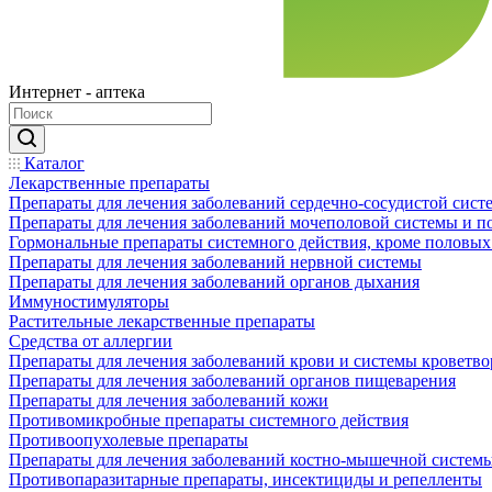
Интернет - аптека
Каталог
Лекарственные препараты
Препараты для лечения заболеваний сердечно-сосудистой сист
Препараты для лечения заболеваний мочеполовой системы и 
Гормональные препараты системного действия, кроме половых
Препараты для лечения заболеваний нервной системы
Препараты для лечения заболеваний органов дыхания
Иммуностимуляторы
Растительные лекарственные препараты
Средства от аллергии
Препараты для лечения заболеваний крови и системы кроветв
Препараты для лечения заболеваний органов пищеварения
Препараты для лечения заболеваний кожи
Противомикробные препараты системного действия
Противоопухолевые препараты
Препараты для лечения заболеваний костно-мышечной систем
Противопаразитарные препараты, инсектициды и репелленты