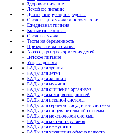
Здоровое питание
Лечебное питание
Дезинфицирующие средства
Средства для ухода за полостью рта
Ежедневная гигиена
Контактные линзы
Средства ухода
Тесты на беременность
Презервативы и смазка
Аксессуары для кормления детей
Детское питание
Уход за детьми
БАДы для зрения
БАДы для детей
БАДы для женщин
БАДы для мужчин
БАДы для очищения организма
БАДы для кожи, волос, ногтей
БАДы для нервной системы
БАДы для сердечно сосудистой системы
БАДы для пищеварительной системы
БАДы для мочеполовой системы
БАДы для костей и суставов
БАДы для иммунитета
БАДы для улучшения обмена веществ