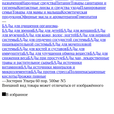
назначения
Народные средства
Питание
Товары санитарии и
гигиены
Контактные линзы и средства ухода
Планирование
семьи
Товары для мамы и малыша
Косметическая
продукция
Эфирные масла и ароматерапия
Гомеопатия
—
БАДы для очищения организма
БАДы для зрения
БАДы для детей
БАДы для женщин
БАДы
для мужчин
БАДы для кожи, волос, ногтей
БАДы для нервной
системы
БАДы для сердечно сосудистой системы
БАДы для
пищеварительной системы
БАДы для мочеполовой
системы
БАДы для костей и суставов
БАДы для
иммунитета
БАДы для улучшения обмена веществ
БАДы для
снижения веса
БАДы при простуде
БАДы чаи, лекарственные
травы и растительное сырье
БАДы источники
витаминов
БАДы источники минералов и
микроэлементов
БАДы против стресса
Полиненасыщенные
кислоты
Дрожжи пивные
—
Зостерин Ультра 60 пор. 500мг N5
Bнешний вид товара может отличаться от изображённого
В избранное