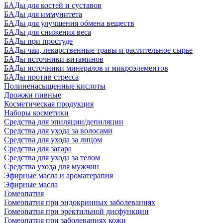
БАДы для костей и суставов
БАДы для иммунитета
БАДы для улучшения обмена веществ
БАДы для снижения веса
БАДы при простуде
БАДы чаи, лекарственные травы и растительное сырье
БАДы источники витаминов
БАДы источники минералов и микроэлементов
БАДы против стресса
Полиненасыщенные кислоты
Дрожжи пивные
Косметическая продукция
Наборы косметики
Средства для эпиляции/депиляции
Средства для ухода за волосами
Средства для ухода за лицом
Средства для загара
Средства для ухода за телом
Средства ухода для мужчин
Эфирные масла и ароматерапия
Эфирные масла
Гомеопатия
Гомеопатия при эндокринных заболеваниях
Гомеопатия при эректильной дисфункции
Гомеопатия при заболеваниях кожи