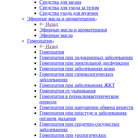
Средства для загара
Средства для ухода за телом
Средства ухода для мужчин
Эфирные масла и ароматерапия
Назад
Эфирные масла и ароматерапия
Эфирные масла
Гомеопатия
Назад
Гомеопатия
Гомеопатия при эндокринных заболеваниях
Гомеопатия при эректильной дисфункции
Гомеопатия при заболеваниях кожи
Гомеопатия при гинекологических
заболеваниях
Гомеопатия при заболеваниях ЖКТ
Гомеопатия от укачивания
Гомеопатия в периклимактерическом
периоде
Гомеопатия при нарушении обмена веществ
Гомеопатия при простуде и заболеваниях
органов дыхания
Гомеопатия при сердечно-сосудистых
заболеваниях
Гомеопатия при урологических