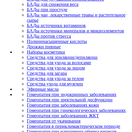
БАДы для снижения веса
БАДы при простуде
БАДы чаи, лекарственные травы и растительное
сырье
БАДы источники витаминов
БАДы источники минералов и микроэлементов
БАДы против стресса
Полиненасыщенные кислоты
Дрожжи пивные
Наборы косметики
Средства для эпиляции/депиляции
Средства для ухода за волосами
Средства для ухода за лицом
Средства для загара
Средства для ухода за телом
Средства ухода для мужчин
Эфирные масла
Гомеопатия при эндокринных заболеваниях
Гомеопатия при эректильной дисфункции
Гомеопатия при заболеваниях кожи
Гомеопатия при гинекологических заболеваниях
Гомеопатия при заболеваниях ЖКТ
Гомеопатия от укачивания
Гомеопатия в периклимактерическом периоде
Гомеопатия при нарушении обмена веществ