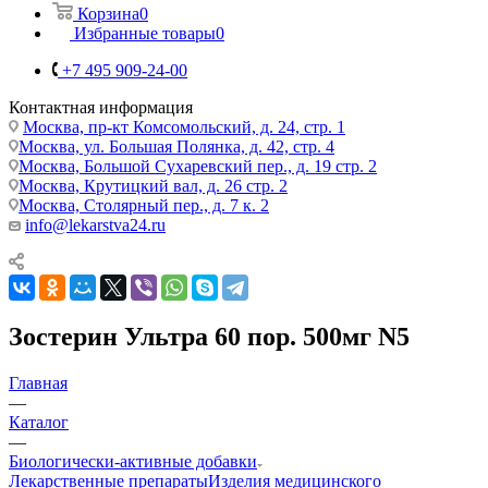
Корзина
0
Избранные товары
0
+7 495 909-24-00
Контактная информация
Москва, пр-кт Комсомольский, д. 24, стр. 1
Москва, ул. Большая Полянка, д. 42, стр. 4
Москва, Большой Сухаревский пер., д. 19 стр. 2
Москва, Крутицкий вал, д. 26 стр. 2
Москва, Столярный пер., д. 7 к. 2
info@lekarstva24.ru
Зостерин Ультра 60 пор. 500мг N5
Главная
—
Каталог
—
Биологически-активные добавки
Лекарственные препараты
Изделия медицинского