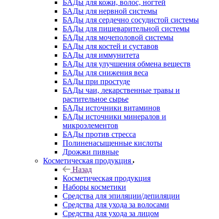
БАДы для кожи, волос, ногтей
БАДы для нервной системы
БАДы для сердечно сосудистой системы
БАДы для пищеварительной системы
БАДы для мочеполовой системы
БАДы для костей и суставов
БАДы для иммунитета
БАДы для улучшения обмена веществ
БАДы для снижения веса
БАДы при простуде
БАДы чаи, лекарственные травы и
растительное сырье
БАДы источники витаминов
БАДы источники минералов и
микроэлементов
БАДы против стресса
Полиненасыщенные кислоты
Дрожжи пивные
Косметическая продукция
Назад
Косметическая продукция
Наборы косметики
Средства для эпиляции/депиляции
Средства для ухода за волосами
Средства для ухода за лицом