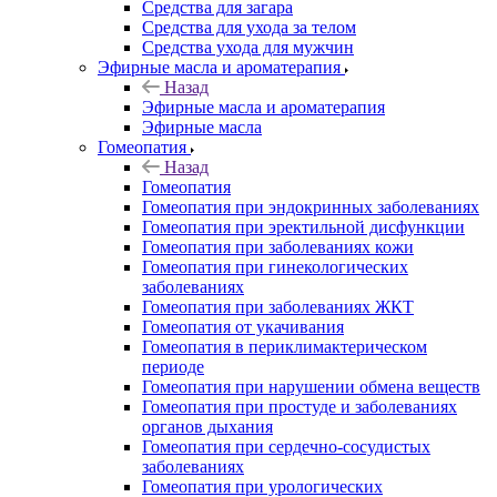
Средства для загара
Средства для ухода за телом
Средства ухода для мужчин
Эфирные масла и ароматерапия
Назад
Эфирные масла и ароматерапия
Эфирные масла
Гомеопатия
Назад
Гомеопатия
Гомеопатия при эндокринных заболеваниях
Гомеопатия при эректильной дисфункции
Гомеопатия при заболеваниях кожи
Гомеопатия при гинекологических
заболеваниях
Гомеопатия при заболеваниях ЖКТ
Гомеопатия от укачивания
Гомеопатия в периклимактерическом
периоде
Гомеопатия при нарушении обмена веществ
Гомеопатия при простуде и заболеваниях
органов дыхания
Гомеопатия при сердечно-сосудистых
заболеваниях
Гомеопатия при урологических