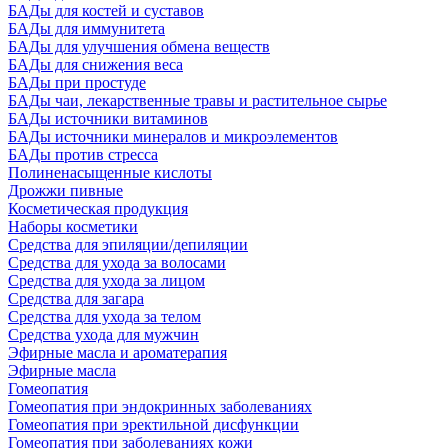
БАДы для костей и суставов
БАДы для иммунитета
БАДы для улучшения обмена веществ
БАДы для снижения веса
БАДы при простуде
БАДы чаи, лекарственные травы и растительное сырье
БАДы источники витаминов
БАДы источники минералов и микроэлементов
БАДы против стресса
Полиненасыщенные кислоты
Дрожжи пивные
Косметическая продукция
Наборы косметики
Средства для эпиляции/депиляции
Средства для ухода за волосами
Средства для ухода за лицом
Средства для загара
Средства для ухода за телом
Средства ухода для мужчин
Эфирные масла и ароматерапия
Эфирные масла
Гомеопатия
Гомеопатия при эндокринных заболеваниях
Гомеопатия при эректильной дисфункции
Гомеопатия при заболеваниях кожи