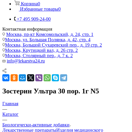
Корзина
0
Избранные товары
0
+7 495 909-24-00
Контактная информация
Москва, пр-кт Комсомольский, д. 24, стр. 1
Москва, ул. Большая Полянка, д. 42, стр. 4
Москва, Большой Сухаревский пер., д. 19 стр. 2
Москва, Крутицкий вал, д. 26 стр. 2
Москва, Столярный пер., д. 7 к. 2
info@lekarstva24.ru
Зостерин Ультра 30 пор. 1г N5
Главная
—
Каталог
—
Биологически-активные добавки
Лекарственные препараты
Изделия медицинского