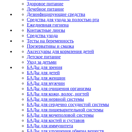
Здоровое питание
Лечебное питание
Дезинфицирующие средства
Средства для ухода за полостью рта
Ежедневная гигиена
Контактные линзы
Средства ухода
Тесты на беременность
Презервативы и смазка
Аксессуары для кормления детей
Детское питание
Уход за детьми
БАДы для зрения
БАДы для детей
БАДы для женщин
БАДы для мужчин
БАДы для очищения организма
БАДы для кожи, волос, ногтей
БАДы для нервной системы
БАДы для сердечно сосудистой системы
БАДы для пищеварительной системы
БАДы для мочеполовой системы
БАДы для костей и суставов
БАДы для иммунитета
БАДы для улучшения обмена веществ