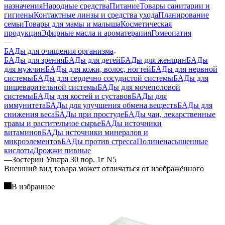
назначения
Народные средства
Питание
Товары санитарии и
гигиены
Контактные линзы и средства ухода
Планирование
семьи
Товары для мамы и малыша
Косметическая
продукция
Эфирные масла и ароматерапия
Гомеопатия
—
БАДы для очищения организма
БАДы для зрения
БАДы для детей
БАДы для женщин
БАДы
для мужчин
БАДы для кожи, волос, ногтей
БАДы для нервной
системы
БАДы для сердечно сосудистой системы
БАДы для
пищеварительной системы
БАДы для мочеполовой
системы
БАДы для костей и суставов
БАДы для
иммунитета
БАДы для улучшения обмена веществ
БАДы для
снижения веса
БАДы при простуде
БАДы чаи, лекарственные
травы и растительное сырье
БАДы источники
витаминов
БАДы источники минералов и
микроэлементов
БАДы против стресса
Полиненасыщенные
кислоты
Дрожжи пивные
—
Зостерин Ультра 30 пор. 1г N5
Bнешний вид товара может отличаться от изображённого
В избранное