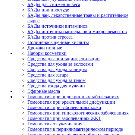
БАДы для снижения веса
БАДы при простуде
БАДы чаи, лекарственные травы и растительное
сырье
БАДы источники витаминов
БАДы источники минералов и микроэлементов
БАДы против стресса
Полиненасыщенные кислоты
Дрожжи пивные
Наборы косметики
Средства для эпиляции/депиляции
Средства для ухода за волосами
Средства для ухода за лицом
Средства для загара
Средства для ухода за телом
Средства ухода для мужчин
Эфирные масла
Гомеопатия при эндокринных заболеваниях
Гомеопатия при эректильной дисфункции
Гомеопатия при заболеваниях кожи
Гомеопатия при гинекологических заболеваниях
Гомеопатия при заболеваниях ЖКТ
Гомеопатия от укачивания
Гомеопатия в периклимактерическом периоде
Гомеопатия при нарушении обмена веществ