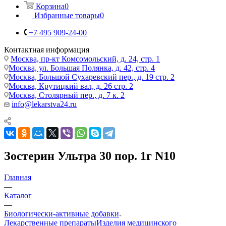
Корзина
0
Избранные товары
0
+7 495 909-24-00
Контактная информация
Москва, пр-кт Комсомольский, д. 24, стр. 1
Москва, ул. Большая Полянка, д. 42, стр. 4
Москва, Большой Сухаревский пер., д. 19 стр. 2
Москва, Крутицкий вал, д. 26 стр. 2
Москва, Столярный пер., д. 7 к. 2
info@lekarstva24.ru
Зостерин Ультра 30 пор. 1г N10
Главная
—
Каталог
—
Биологически-активные добавки
Лекарственные препараты
Изделия медицинского