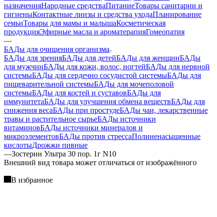
назначения
Народные средства
Питание
Товары санитарии и
гигиены
Контактные линзы и средства ухода
Планирование
семьи
Товары для мамы и малыша
Косметическая
продукция
Эфирные масла и ароматерапия
Гомеопатия
—
БАДы для очищения организма
БАДы для зрения
БАДы для детей
БАДы для женщин
БАДы
для мужчин
БАДы для кожи, волос, ногтей
БАДы для нервной
системы
БАДы для сердечно сосудистой системы
БАДы для
пищеварительной системы
БАДы для мочеполовой
системы
БАДы для костей и суставов
БАДы для
иммунитета
БАДы для улучшения обмена веществ
БАДы для
снижения веса
БАДы при простуде
БАДы чаи, лекарственные
травы и растительное сырье
БАДы источники
витаминов
БАДы источники минералов и
микроэлементов
БАДы против стресса
Полиненасыщенные
кислоты
Дрожжи пивные
—
Зостерин Ультра 30 пор. 1г N10
Bнешний вид товара может отличаться от изображённого
В избранное