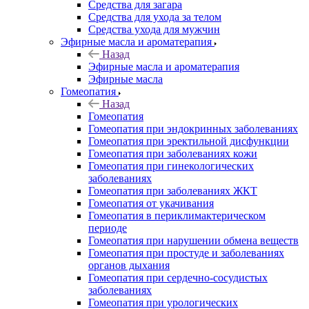
Средства для загара
Средства для ухода за телом
Средства ухода для мужчин
Эфирные масла и ароматерапия
Назад
Эфирные масла и ароматерапия
Эфирные масла
Гомеопатия
Назад
Гомеопатия
Гомеопатия при эндокринных заболеваниях
Гомеопатия при эректильной дисфункции
Гомеопатия при заболеваниях кожи
Гомеопатия при гинекологических
заболеваниях
Гомеопатия при заболеваниях ЖКТ
Гомеопатия от укачивания
Гомеопатия в периклимактерическом
периоде
Гомеопатия при нарушении обмена веществ
Гомеопатия при простуде и заболеваниях
органов дыхания
Гомеопатия при сердечно-сосудистых
заболеваниях
Гомеопатия при урологических