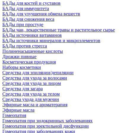
БАДы для костей и суставов
БАДы для иммунитета
БАДы для улучшения обмена веществ
БАДы для снижения веса
БАДы при простуде
БАДы чаи, лекарственные травы и растительное сырье
БАДы источники витаминов
БАДы источники минералов и микроэлементов
БАДы против стресса
Полиненасыщенные кислоты
Дрожжи пивные
Косметическая продукция
Наборы косметики
Средства для эпиляции/депиляции
Средства для ухода за волосами
Средства для ухода за лицом
Средства для загара
Средства для ухода за телом
Средства ухода для мужчин
Эфирные масла и ароматерапия
Эфирные масла
Гомеопатия
Гомеопатия при эндокринных заболеваниях
Гомеопатия при эректильной дисфункции
Гомеопатия при заболеваниях кожи