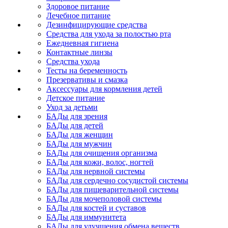
Здоровое питание
Лечебное питание
Дезинфицирующие средства
Средства для ухода за полостью рта
Ежедневная гигиена
Контактные линзы
Средства ухода
Тесты на беременность
Презервативы и смазка
Аксессуары для кормления детей
Детское питание
Уход за детьми
БАДы для зрения
БАДы для детей
БАДы для женщин
БАДы для мужчин
БАДы для очищения организма
БАДы для кожи, волос, ногтей
БАДы для нервной системы
БАДы для сердечно сосудистой системы
БАДы для пищеварительной системы
БАДы для мочеполовой системы
БАДы для костей и суставов
БАДы для иммунитета
БАДы для улучшения обмена веществ