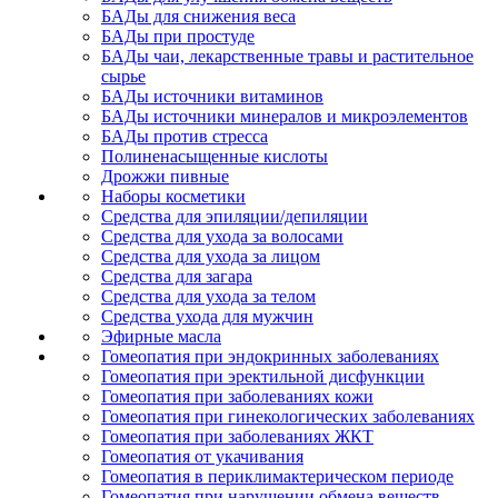
БАДы для снижения веса
БАДы при простуде
БАДы чаи, лекарственные травы и растительное
сырье
БАДы источники витаминов
БАДы источники минералов и микроэлементов
БАДы против стресса
Полиненасыщенные кислоты
Дрожжи пивные
Наборы косметики
Средства для эпиляции/депиляции
Средства для ухода за волосами
Средства для ухода за лицом
Средства для загара
Средства для ухода за телом
Средства ухода для мужчин
Эфирные масла
Гомеопатия при эндокринных заболеваниях
Гомеопатия при эректильной дисфункции
Гомеопатия при заболеваниях кожи
Гомеопатия при гинекологических заболеваниях
Гомеопатия при заболеваниях ЖКТ
Гомеопатия от укачивания
Гомеопатия в периклимактерическом периоде
Гомеопатия при нарушении обмена веществ