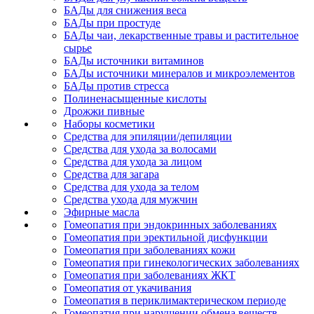
БАДы для снижения веса
БАДы при простуде
БАДы чаи, лекарственные травы и растительное
сырье
БАДы источники витаминов
БАДы источники минералов и микроэлементов
БАДы против стресса
Полиненасыщенные кислоты
Дрожжи пивные
Наборы косметики
Средства для эпиляции/депиляции
Средства для ухода за волосами
Средства для ухода за лицом
Средства для загара
Средства для ухода за телом
Средства ухода для мужчин
Эфирные масла
Гомеопатия при эндокринных заболеваниях
Гомеопатия при эректильной дисфункции
Гомеопатия при заболеваниях кожи
Гомеопатия при гинекологических заболеваниях
Гомеопатия при заболеваниях ЖКТ
Гомеопатия от укачивания
Гомеопатия в периклимактерическом периоде
Гомеопатия при нарушении обмена веществ