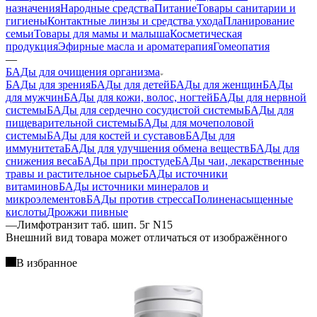
назначения
Народные средства
Питание
Товары санитарии и
гигиены
Контактные линзы и средства ухода
Планирование
семьи
Товары для мамы и малыша
Косметическая
продукция
Эфирные масла и ароматерапия
Гомеопатия
—
БАДы для очищения организма
БАДы для зрения
БАДы для детей
БАДы для женщин
БАДы
для мужчин
БАДы для кожи, волос, ногтей
БАДы для нервной
системы
БАДы для сердечно сосудистой системы
БАДы для
пищеварительной системы
БАДы для мочеполовой
системы
БАДы для костей и суставов
БАДы для
иммунитета
БАДы для улучшения обмена веществ
БАДы для
снижения веса
БАДы при простуде
БАДы чаи, лекарственные
травы и растительное сырье
БАДы источники
витаминов
БАДы источники минералов и
микроэлементов
БАДы против стресса
Полиненасыщенные
кислоты
Дрожжи пивные
—
Лимфотранзит таб. шип. 5г N15
Bнешний вид товара может отличаться от изображённого
В избранное