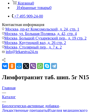
Корзина
0
Избранные товары
0
+7 495 909-24-00
Контактная информация
Москва, пр-кт Комсомольский, д. 24, стр. 1
Москва, ул. Большая Полянка, д. 42, стр. 4
Москва, Большой Сухаревский пер., д. 19 стр. 2
Москва, Крутицкий вал, д. 26 стр. 2
Москва, Столярный пер., д. 7 к. 2
info@lekarstva24.ru
Лимфотранзит таб. шип. 5г N15
Главная
—
Каталог
—
Биологически-активные добавки
Лекарственные препараты
Изделия медицинского