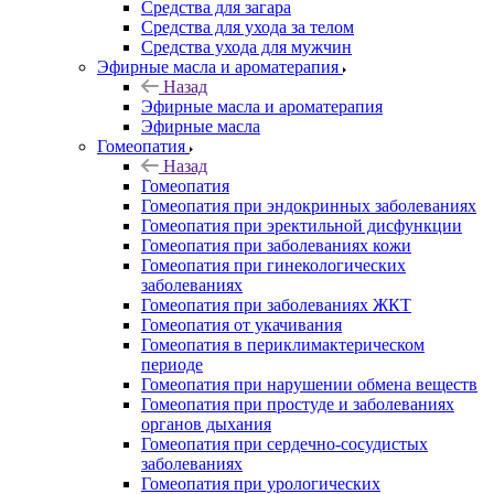
Средства для загара
Средства для ухода за телом
Средства ухода для мужчин
Эфирные масла и ароматерапия
Назад
Эфирные масла и ароматерапия
Эфирные масла
Гомеопатия
Назад
Гомеопатия
Гомеопатия при эндокринных заболеваниях
Гомеопатия при эректильной дисфункции
Гомеопатия при заболеваниях кожи
Гомеопатия при гинекологических
заболеваниях
Гомеопатия при заболеваниях ЖКТ
Гомеопатия от укачивания
Гомеопатия в периклимактерическом
периоде
Гомеопатия при нарушении обмена веществ
Гомеопатия при простуде и заболеваниях
органов дыхания
Гомеопатия при сердечно-сосудистых
заболеваниях
Гомеопатия при урологических