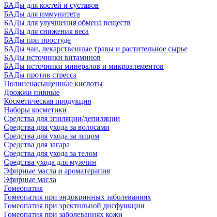
БАДы для костей и суставов
БАДы для иммунитета
БАДы для улучшения обмена веществ
БАДы для снижения веса
БАДы при простуде
БАДы чаи, лекарственные травы и растительное сырье
БАДы источники витаминов
БАДы источники минералов и микроэлементов
БАДы против стресса
Полиненасыщенные кислоты
Дрожжи пивные
Косметическая продукция
Наборы косметики
Средства для эпиляции/депиляции
Средства для ухода за волосами
Средства для ухода за лицом
Средства для загара
Средства для ухода за телом
Средства ухода для мужчин
Эфирные масла и ароматерапия
Эфирные масла
Гомеопатия
Гомеопатия при эндокринных заболеваниях
Гомеопатия при эректильной дисфункции
Гомеопатия при заболеваниях кожи