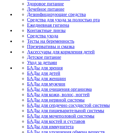
Здоровое питание
Лечебное питание
Дезинфицирующие средства
Средства для ухода за полостью рта
Ежедневная гигиена
Контактные линзы
Средства ухода
Тесты на беременность
Презервативы и смазка
Аксессуары для кормления детей
Детское питание
Уход за детьми
БАДы для зрения
БАДы для детей
БАДы для женщин
БАДы для мужчин
БАДы для очищения организма
БАДы для кожи, волос, ногтей
БАДы для нервной системы
БАДы для сердечно сосудистой системы
БАДы для пищеварительной системы
БАДы для мочеполовой системы
БАДы для костей и суставов
БАДы для иммунитета
БАДы для улучшения обмена веществ