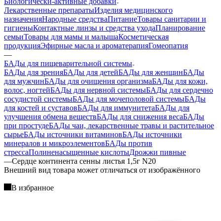
Биологически-активные добавки
Лекарственные препараты
Изделия медицинского
назначения
Народные средства
Питание
Товары санитарии и
гигиены
Контактные линзы и средства ухода
Планирование
семьи
Товары для мамы и малыша
Косметическая
продукция
Эфирные масла и ароматерапия
Гомеопатия
—
БАДы для пищеварительной системы
БАДы для зрения
БАДы для детей
БАДы для женщин
БАДы
для мужчин
БАДы для очищения организма
БАДы для кожи,
волос, ногтей
БАДы для нервной системы
БАДы для сердечно
сосудистой системы
БАДы для мочеполовой системы
БАДы
для костей и суставов
БАДы для иммунитета
БАДы для
улучшения обмена веществ
БАДы для снижения веса
БАДы
при простуде
БАДы чаи, лекарственные травы и растительное
сырье
БАДы источники витаминов
БАДы источники
минералов и микроэлементов
БАДы против
стресса
Полиненасыщенные кислоты
Дрожжи пивные
—
Сердце континента сенны листья 1,5г N20
Bнешний вид товара может отличаться от изображённого
В избранное