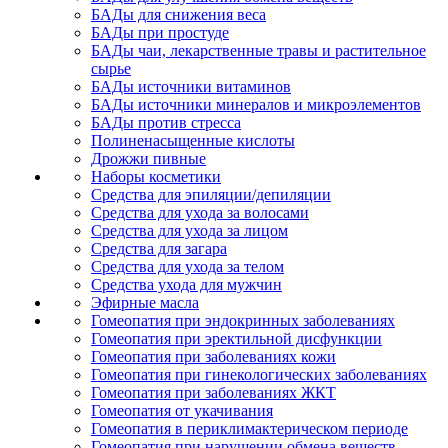
БАДы для снижения веса
БАДы при простуде
БАДы чаи, лекарственные травы и растительное
сырье
БАДы источники витаминов
БАДы источники минералов и микроэлементов
БАДы против стресса
Полиненасыщенные кислоты
Дрожжи пивные
Наборы косметики
Средства для эпиляции/депиляции
Средства для ухода за волосами
Средства для ухода за лицом
Средства для загара
Средства для ухода за телом
Средства ухода для мужчин
Эфирные масла
Гомеопатия при эндокринных заболеваниях
Гомеопатия при эректильной дисфункции
Гомеопатия при заболеваниях кожи
Гомеопатия при гинекологических заболеваниях
Гомеопатия при заболеваниях ЖКТ
Гомеопатия от укачивания
Гомеопатия в периклимактерическом периоде
Гомеопатия при нарушении обмена веществ