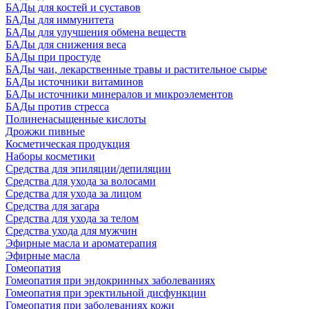
БАДы для костей и суставов
БАДы для иммунитета
БАДы для улучшения обмена веществ
БАДы для снижения веса
БАДы при простуде
БАДы чаи, лекарственные травы и растительное сырье
БАДы источники витаминов
БАДы источники минералов и микроэлементов
БАДы против стресса
Полиненасыщенные кислоты
Дрожжи пивные
Косметическая продукция
Наборы косметики
Средства для эпиляции/депиляции
Средства для ухода за волосами
Средства для ухода за лицом
Средства для загара
Средства для ухода за телом
Средства ухода для мужчин
Эфирные масла и ароматерапия
Эфирные масла
Гомеопатия
Гомеопатия при эндокринных заболеваниях
Гомеопатия при эректильной дисфункции
Гомеопатия при заболеваниях кожи