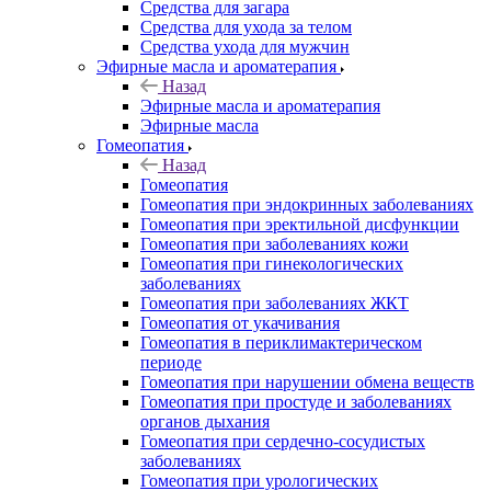
Средства для загара
Средства для ухода за телом
Средства ухода для мужчин
Эфирные масла и ароматерапия
Назад
Эфирные масла и ароматерапия
Эфирные масла
Гомеопатия
Назад
Гомеопатия
Гомеопатия при эндокринных заболеваниях
Гомеопатия при эректильной дисфункции
Гомеопатия при заболеваниях кожи
Гомеопатия при гинекологических
заболеваниях
Гомеопатия при заболеваниях ЖКТ
Гомеопатия от укачивания
Гомеопатия в периклимактерическом
периоде
Гомеопатия при нарушении обмена веществ
Гомеопатия при простуде и заболеваниях
органов дыхания
Гомеопатия при сердечно-сосудистых
заболеваниях
Гомеопатия при урологических