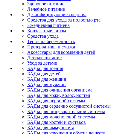
Здоровое питание
Лечебное питание
Дезинфицирующие средства
Средства для ухода за полостью рта
Ежедневная гигиена
Контактные линзы
Средства ухода
Тесты на беременность
Презервативы и смазка
Аксессуары для кормления детей
Детское питание
Уход за детьми
БАДы для зрения
БАДы для детей
БАДы для женщин
БАДы для мужчин
БАДы для очищения организма
БАДы для кожи, волос, ногтей
БАДы для нервной системы
БАДы для сердечно сосудистой системы
БАДы для пищеварительной системы
БАДы для мочеполовой системы
БАДы для костей и суставов
БАДы для иммунитета
БАДы для улучшения обмена веществ