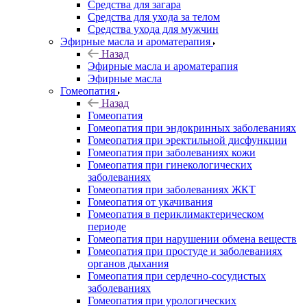
Средства для загара
Средства для ухода за телом
Средства ухода для мужчин
Эфирные масла и ароматерапия
Назад
Эфирные масла и ароматерапия
Эфирные масла
Гомеопатия
Назад
Гомеопатия
Гомеопатия при эндокринных заболеваниях
Гомеопатия при эректильной дисфункции
Гомеопатия при заболеваниях кожи
Гомеопатия при гинекологических
заболеваниях
Гомеопатия при заболеваниях ЖКТ
Гомеопатия от укачивания
Гомеопатия в периклимактерическом
периоде
Гомеопатия при нарушении обмена веществ
Гомеопатия при простуде и заболеваниях
органов дыхания
Гомеопатия при сердечно-сосудистых
заболеваниях
Гомеопатия при урологических