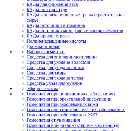
БАДы для снижения веса
БАДы при простуде
БАДы чаи, лекарственные травы и растительное
сырье
БАДы источники витаминов
БАДы источники минералов и микроэлементов
БАДы против стресса
Полиненасыщенные кислоты
Дрожжи пивные
Наборы косметики
Средства для эпиляции/депиляции
Средства для ухода за волосами
Средства для ухода за лицом
Средства для загара
Средства для ухода за телом
Средства ухода для мужчин
Эфирные масла
Гомеопатия при эндокринных заболеваниях
Гомеопатия при эректильной дисфункции
Гомеопатия при заболеваниях кожи
Гомеопатия при гинекологических заболеваниях
Гомеопатия при заболеваниях ЖКТ
Гомеопатия от укачивания
Гомеопатия в периклимактерическом периоде
Гомеопатия при нарушении обмена веществ