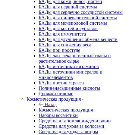
БАДы для кожи, волос, ногтей
БАДы для нервной системы
БАДы для сердечно сосудистой системы
БАДы для пищеварительной системы
БАДы для мочеполовой системы
БАДы для костей и суставов
БАДы для иммунитета
БАДы для улучшения обмена веществ
БАДы для снижения веса
БАДы при простуде
БАДы чаи, лекарственные травы и
растительное сырье
БАДы источники витаминов
БАДы источники минералов и
микроэлементов
БАДы против стресса
Полиненасыщенные кислоты
Дрожжи пивные
Косметическая продукция
Назад
Косметическая продукция
Наборы косметики
Средства для эпиляции/депиляции
Средства для ухода за волосами
Средства для ухода за лицом