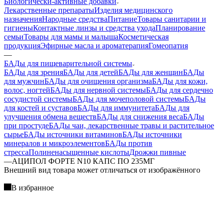
Биологически-активные добавки
Лекарственные препараты
Изделия медицинского
назначения
Народные средства
Питание
Товары санитарии и
гигиены
Контактные линзы и средства ухода
Планирование
семьи
Товары для мамы и малыша
Косметическая
продукция
Эфирные масла и ароматерапия
Гомеопатия
—
БАДы для пищеварительной системы
БАДы для зрения
БАДы для детей
БАДы для женщин
БАДы
для мужчин
БАДы для очищения организма
БАДы для кожи,
волос, ногтей
БАДы для нервной системы
БАДы для сердечно
сосудистой системы
БАДы для мочеполовой системы
БАДы
для костей и суставов
БАДы для иммунитета
БАДы для
улучшения обмена веществ
БАДы для снижения веса
БАДы
при простуде
БАДы чаи, лекарственные травы и растительное
сырье
БАДы источники витаминов
БАДы источники
минералов и микроэлементов
БАДы против
стресса
Полиненасыщенные кислоты
Дрожжи пивные
—
АЦИПОЛ ФОРТЕ N10 КАПС ПО 235МГ
Bнешний вид товара может отличаться от изображённого
В избранное