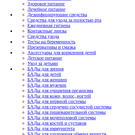
Здоровое питание
Лечебное питание
Дезинфицирующие средства
Средства для ухода за полостью рта
Ежедневная гигиена
Контактные линзы
Средства ухода
Тесты на беременность
Презервативы и смазка
Аксессуары для кормления детей
Детское питание
Уход за детьми
БАДы для зрения
БАДы для детей
БАДы для женщин
БАДы для мужчин
БАДы для очищения организма
БАДы для кожи, волос, ногтей
БАДы для нервной системы
БАДы для сердечно сосудистой системы
БАДы для пищеварительной системы
БАДы для мочеполовой системы
БАДы для костей и суставов
БАДы для иммунитета
БАДы для улучшения обмена веществ